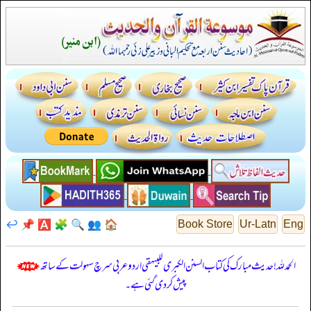
↩️
📌
🅰️
🧩
🔍
👥
🏠
Book Store
Ur-Latn
Eng
الحمدللہ! حدیث مبارک کی کتاب السنن الكبرى للبيهقي اردو عربی سرچ سہولت کے ساتھ
پیش کر دی گئی ہے۔