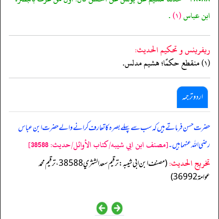
ابن عباس
(١)
.
ريفرينس و تحكيم الحدیث:
(١) منقطع حكمًا؛ هشيم مدلس.
اردو ترجمہ
حضرت حسن فرماتے ہیں کہ سب سے پہلے بصرہ کا تعارف کرانے والے حضرت ابن عباس
[مصنف ابن ابي شيبه/كتاب الأوائل/حدیث: 38588]
رضی اللہ عنہما ہیں۔
تخریج الحدیث:
(مصنف ابن ابي شيبه: ترقيم سعد الشثري 38588، ترقيم محمد
عوامة 36992)