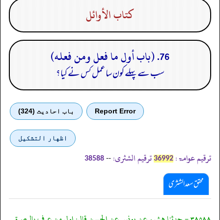
كتاب الأوائل
76. (باب أول ما فعل ومن فعله)
سب سے پہلے کون سا عمل کس نے کیا؟
Report Error
باب احادیث (324)
اظهار التشكيل
ترقیم عوامۃ:
ترقیم الشثری:
--
38588
36992
محقق سعد الشثری
٣٨٥٨٨ - حدثنا هشيم عن يونس عن الحسن قال: اول من عرف بالبصرة