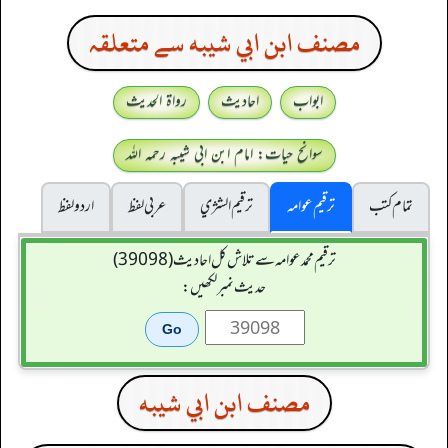
مصنف ابن ابي شيبه سے متعلقہ
ابواب
احادیث
رواۃ الحدیث
سوانح حیات: امام ابن ابی شیبہ رحمہ اللہ
تمام کتب
ترقیم عوامہ
ترقيم الشژي
عربی لفظ
اردو لفظ
ترقیم محمدعوامہ سے تلاش کل احادیث (39098)
حدیث نمبر لکھیں:
مصنف ابن ابي شيبه