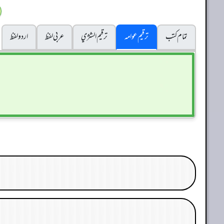
تمام کتب
ترقیم عوامہ
ترقيم الشژي
عربی لفظ
اردو لفظ