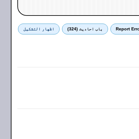
Report Err
باب احادیث (324)
اظهار التشكيل