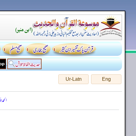
Ur-Latn
Eng
الحمد