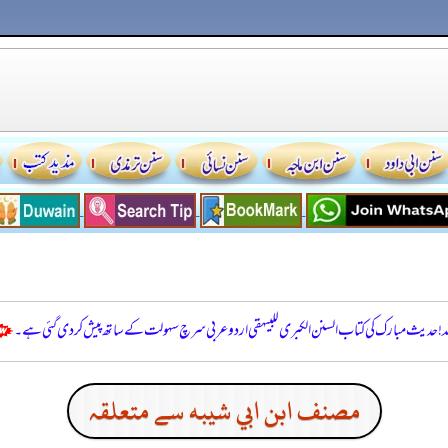
للہ! حدیث مبارک کی کتاب السنن الكبرى للبيهقي اردو عربی سرچ سہولت کے ساتھ پیش کر دی گئی ہے۔
مصنف ابن ابي شيبه سے متعلقہ