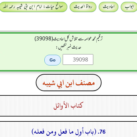
ابواب
احادیث
رواۃ الحدیث
سوانح حیات: امام ابن ابی شیبہ رحمہ اللہ
ترقیم محمدعوامہ سے تلاش کل احادیث (39098)
حدیث نمبر لکھیں:
مصنف ابن ابي شيبه
كتاب الأوائل
76. (باب أول ما فعل ومن فعله)