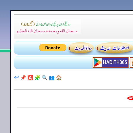
↩️
📌
🅰️
🧩
🔍
👥
🏠