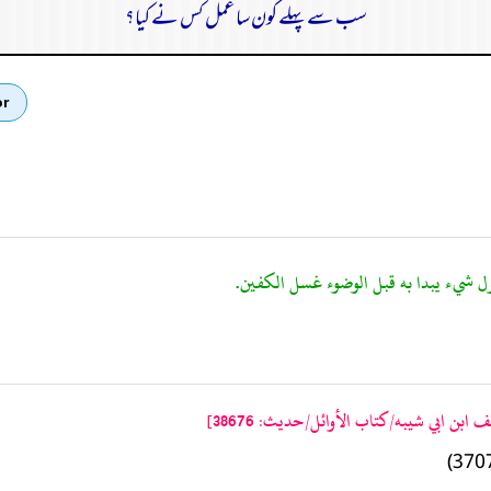
سب سے پہلے کون سا عمل کس نے کیا؟
or
ابن ابي شيبه/كتاب الأوائل/حدیث: 38676]