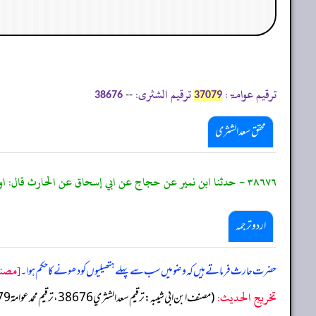
ترقیم عوامۃ:
ترقیم الشثری:
--
38676
37079
محقق سعد الشثری
٣٨٦٧٦ - حدثنا ابن نمير عن حجاج عن ابي إسحاق عن الحارث قال: اول شيء يبدا به قبل الوضوء غسل الكفين.
اردو ترجمہ
[مصنف 
حضرت حارث فرماتے ہیں کہ وضو میں سب سے پہلے ہتھیلیوں کو دھونے کا حکم ہوا۔
تخریج الحدیث:
(مصنف ابن ابي شيبه: ترقيم سعد الشثري 38676، ترقيم محمد عوامة 37079)