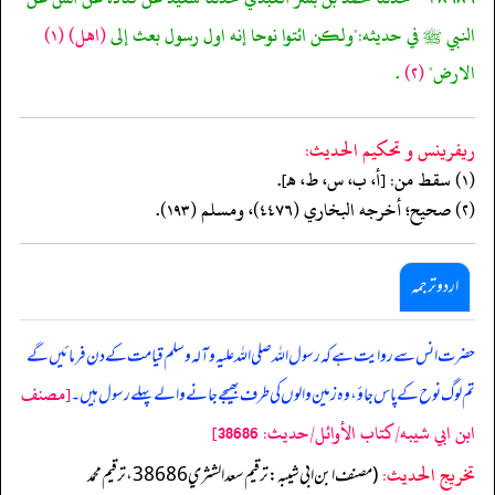
النبي ﷺ في حديثه:"ولكن ائتوا نوحا إنه اول رسول بعث إلى
(اهل)
(١)
الارض"
(٢)
.
ريفرينس و تحكيم الحدیث:
(١) سقط من: [أ، ب، س، ط، هـ].
(٢) صحيح؛ أخرجه البخاري (٤٤٧٦)، ومسلم (١٩٣).
اردو ترجمہ
حضرت انس سے روایت ہے کہ رسول اللہ صلی اللہ علیہ وآلہ وسلم قیامت کے دن فرمائیں گے
[مصنف
تم لوگ نوح کے پاس جاؤ، وہ زمین والوں کی طرف بھیجے جانے والے پہلے رسول ہیں۔
ابن ابي شيبه/كتاب الأوائل/حدیث: 38686]
تخریج الحدیث:
(مصنف ابن ابي شيبه: ترقيم سعد الشثري 38686، ترقيم محمد