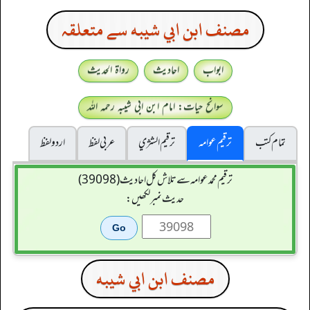
مصنف ابن ابي شيبه سے متعلقہ
ابواب
احادیث
رواۃ الحدیث
سوانح حیات: امام ابن ابی شیبہ رحمہ اللہ
تمام کتب
ترقیم عوامہ
ترقيم الشژي
عربی لفظ
اردو لفظ
ترقیم محمدعوامہ سے تلاش کل احادیث (39098)
حدیث نمبر لکھیں:
مصنف ابن ابي شيبه