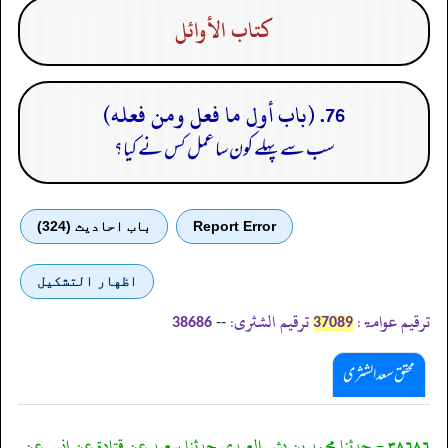
كتاب الأوائل
76. (باب أول ما فعل ومن فعله)
سب سے پہلے کون سا عمل کس نے کیا؟
Report Error
باب احادیث (324)
اظهار التشكيل
ترقیم عوامۃ:
ترقیم الشثری:
--
38686
37089
محقق سعد الشثری
٣٨٦٨٦ - حدثنا محمد بن بشر العبدي حدثنا سعيد عن قتادة عن انس عن