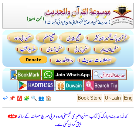
↩️
📌
🅰️
🧩
🔍
👥
🏠
Book Store
Ur-Latn
Eng
الحمدللہ! حدیث مبارک کی کتاب السنن الكبرى للبيهقي اردو عربی سرچ سہولت کے ساتھ
پیش کر دی گئی ہے۔