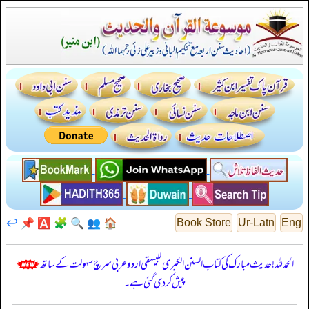
↩️
📌
🅰️
🧩
🔍
👥
🏠
Book Store
Ur-Latn
Eng
الحمدللہ! حدیث مبارک کی کتاب السنن الكبرى للبيهقي اردو عربی سرچ سہولت کے ساتھ
پیش کر دی گئی ہے۔