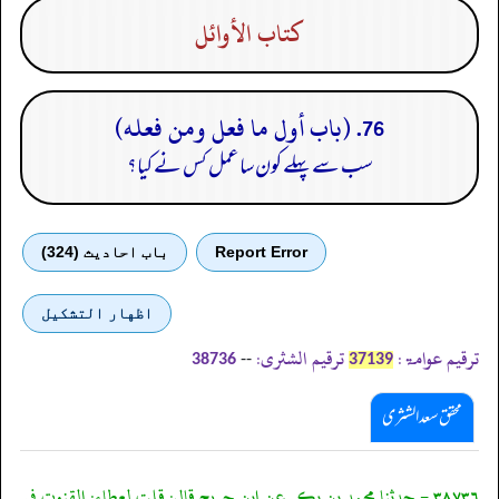
كتاب الأوائل
76. (باب أول ما فعل ومن فعله)
سب سے پہلے کون سا عمل کس نے کیا؟
Report Error
باب احادیث (324)
اظهار التشكيل
ترقیم عوامۃ:
ترقیم الشثری:
--
38736
37139
محقق سعد الشثری
٣٨٧٣٦ - حدثنا محمد بن بكر عن ابن جريج قال: قلت لعطاء: القنوت في