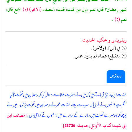
شهر رمضان؟ قال: عمر اول من قنت، قلت: النصف
(الآخر)
(١)
اجمع قال:
نعم
(٢)
.
ريفرينس و تحكيم الحدیث:
(١) في [س]: (ولاخر).
(٢) منقطع؛ عطاء لم يدرك عمر.
اردو ترجمہ
حضرت ابن جریج فرماتے ہیں کہ میں نے حضرت عطاء سے سوال کیا کہ رمضان میں قنوت کا کیا
حکم ہے؟ انہوں نے فرمایا کہ سب سے پہلے حضرت عمر نے رمضان میں قنوت پڑھی۔ میں نے
[مصنف ابن
پوچھا کہ دوسرے نصف میں سارے کے سارے میں؟ انہوں نے کہا جی ہاں۔
ابي شيبه/كتاب الأوائل/حدیث: 38736]