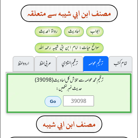
مصنف ابن ابي شيبه سے متعلقہ
ابواب
احادیث
رواۃ الحدیث
سوانح حیات: امام ابن ابی شیبہ رحمہ اللہ
تمام کتب
ترقیم عوامہ
ترقيم الشژي
عربی لفظ
اردو لفظ
ترقیم محمدعوامہ سے تلاش کل احادیث (39098)
حدیث نمبر لکھیں:
مصنف ابن ابي شيبه