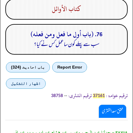
كتاب الأوائل
76. (باب أول ما فعل ومن فعله)
سب سے پہلے کون سا عمل کس نے کیا؟
Report Error
باب احادیث (324)
اظهار التشكيل
ترقیم عوامۃ:
ترقیم الشثری:
--
38758
37161
محقق سعد الشثری
٣٨٧٥٨ - حدثنا عبد الرحيم وعيسى عن هشام عن ابن سيرين عن انس