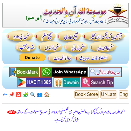
↩️
📌
🅰️
🧩
🔍
👥
🏠
Book Store
Ur-Latn
Eng
الحمدللہ! حدیث مبارک کی کتاب السنن الكبرى للبيهقي اردو عربی سرچ سہولت کے ساتھ
پیش کر دی گئی ہے۔