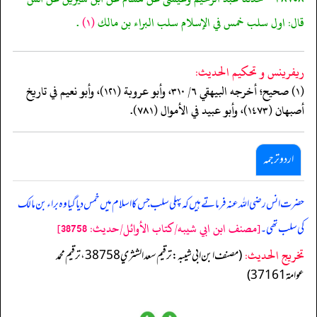
قال: اول سلب خمس في الإسلام سلب البراء بن مالك
(١)
.
ريفرينس و تحكيم الحدیث:
(١) صحيح؛ أخرجه البيهقي ٦/ ٣١٠، وأبو عروبة (١٢١)، وأبو نعيم في تاريخ
أصبهان (١٤٧٣)، وأبو عبيد في الأموال (٧٨١).
اردو ترجمہ
حضرت انس رضی اللہ عنہ فرماتے ہیں کہ پہلی سلب جس کا اسلام میں خمس دیا گیا وہ براء بن مالک
[مصنف ابن ابي شيبه/كتاب الأوائل/حدیث: 38758]
کی سلب تھی۔
تخریج الحدیث:
(مصنف ابن ابي شيبه: ترقيم سعد الشثري 38758، ترقيم محمد
عوامة 37161)