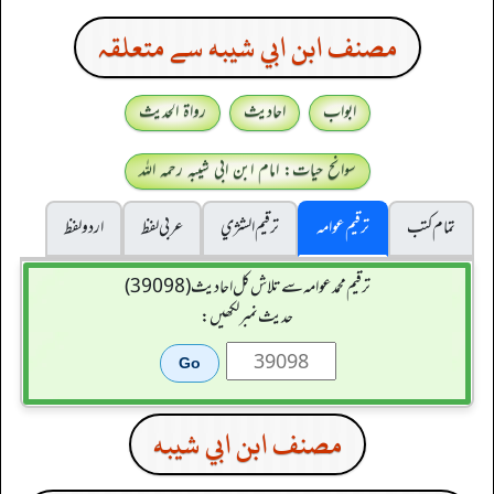
مصنف ابن ابي شيبه سے متعلقہ
ابواب
احادیث
رواۃ الحدیث
سوانح حیات: امام ابن ابی شیبہ رحمہ اللہ
تمام کتب
ترقیم عوامہ
ترقيم الشژي
عربی لفظ
اردو لفظ
ترقیم محمدعوامہ سے تلاش کل احادیث (39098)
حدیث نمبر لکھیں:
مصنف ابن ابي شيبه