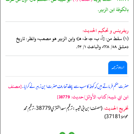
بالكوفة ابن الزبير.
ريفرينس و تحكيم الحدیث:
(١) سقط من: [أ، ب، جـ، ط، هـ]؛ وابن الزبير هو مصعب، وانظر: تاريخ
دمشق ٥٨/ ٢٢٨، والباعث ١/ ٢٣.
اردو ترجمہ
[مصنف
حضرت حکم فرماتے ہیں کہ کوفہ کا سب سے پہلے تعارف حضرت ابن زبیر نے کرایا۔
ابن ابي شيبه/كتاب الأوائل/حدیث: 38779]
تخریج الحدیث:
(مصنف ابن ابي شيبه: ترقيم سعد الشثري 38779، ترقيم محمد
عوامة 37181)