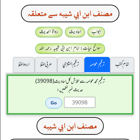
مصنف ابن ابي شيبه سے متعلقہ
ابواب
احادیث
رواۃ الحدیث
سوانح حیات: امام ابن ابی شیبہ رحمہ اللہ
تمام کتب
ترقیم عوامہ
ترقيم الشژي
عربی لفظ
اردو لفظ
ترقیم محمدعوامہ سے تلاش کل احادیث (39098)
حدیث نمبر لکھیں:
مصنف ابن ابي شيبه