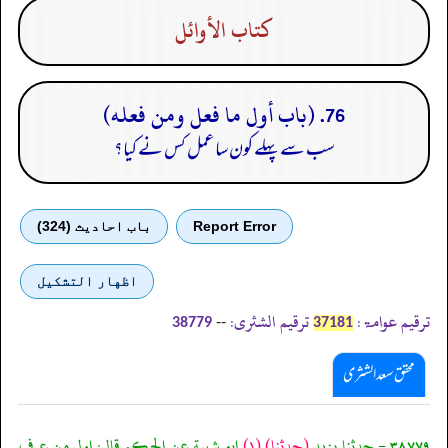
كتاب الأوائل
76. (باب أول ما فعل ومن فعله)
سب سے پہلے کون سا عمل کس نے کیا؟
Report Error
باب احادیث (324)
اظهار التشكيل
ترقیم عوامۃ:
ترقیم الشثری:
--
38779
37181
محقق سعد الشثری
٣٨٧٧٩ - حدثنا يزيد
(حدثنا)
(١)
ابو شيبة عن الحكم قال: اول من عرف