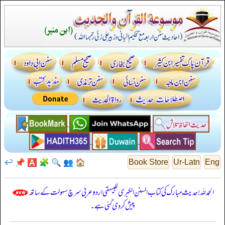
↩️
📌
🅰️
🧩
🔍
👥
🏠
Book Store
Ur-Latn
Eng
الحمدللہ! حدیث مبارک کی کتاب السنن الكبرى للبيهقي اردو عربی سرچ سہولت کے ساتھ
پیش کر دی گئی ہے۔