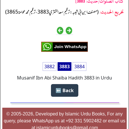
كتاب الصلوات/حدیث: 3883]
تخریج الحدیث:
(مصنف ابن ابي شيبه: ترقيم سعد الشثري 3883، ترقيم محمد عوامة 3865)
3882
3883
3884
Musanif Ibn Abi Shaiba Hadith 3883 in Urdu
Back ⬅️
© 2005-2026, Developed by Islamic Urdu Books, For any
query, please WhatsApp us at +92 331 5902482 or email us
at islamicurdubooks@gmail.com