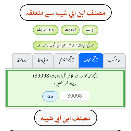
مصنف ابن ابي شيبه سے متعلقہ
ابواب
احادیث
رواۃ الحدیث
سوانح حیات: امام ابن ابی شیبہ رحمہ اللہ
تمام کتب
ترقیم عوامہ
ترقيم الشژي
عربی لفظ
اردو لفظ
ترقیم محمدعوامہ سے تلاش کل احادیث (39098)
حدیث نمبر لکھیں:
مصنف ابن ابي شيبه