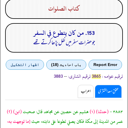
كتاب الصلوات
153. من كان يتطوع في السفر
جو حضرات سفر میں نفل پڑھا کرتے تھے
Report Error
باب احادیث (18)
اظهار التشكيل
ترقیم عوامۃ:
ترقیم الشثری:
--
3883
3865
محقق سعد الشثری
اعراب
٣٨٨٣ -
(حدثنا)
(١)
هشيم عن حصين عن مجاهد قال: صحبت
(ابن)
(٢)
عمر من المدينة إلى مكة فكان يصلي تطوعا على دابته، حيث
[ما توجهت به،