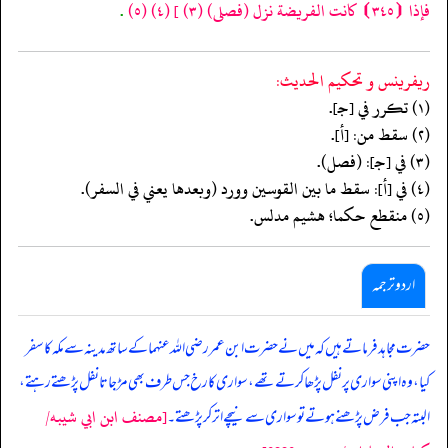
فإذا ⦗٣٤٥⦘ كانت الفريضة نزل
(فصلى)
(٣)
]
(٤)
(٥)
.
ريفرينس و تحكيم الحدیث:
(١) تكرر في [جـ].
(٢) سقط من: [أ].
(٣) في [جـ]: (فصل).
(٤) في [أ]: سقط ما بين القوسين وورد (وبعدها يعني في السفر).
(٥) منقطع حكما؛ هشيم مدلس.
اردو ترجمہ
حضرت مجاہد فرماتے ہیں کہ میں نے حضرت ابن عمر رضی اللہ عنہما کے ساتھ مدینہ سے مکہ کا سفر
کیا، وہ اپنی سواری پر نفل پڑھا کرتے تھے، سواری کا رخ جس طرف بھی مڑ جاتا نفل پڑھتے رہتے،
[مصنف ابن ابي شيبه/
البتہ جب فرض پڑھنے ہوتے تو سواری سے نیچے اتر کر پڑھتے۔