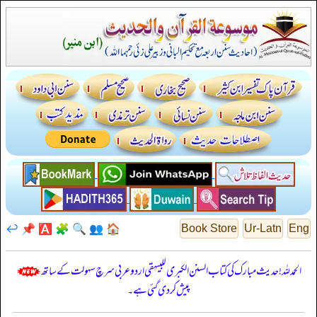
↩️
📌
🅰️
🧩
🔍
👥
🏠
Book Store
Ur-Latn
Eng
الحمدللہ! حدیث مبارک کی کتاب السنن الكبرى للبيهقي اردو عربی سرچ سہولت کے ساتھ
پیش کر دی گئی ہے۔