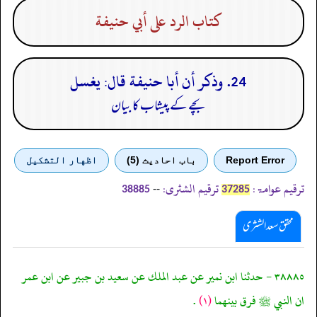
كتاب الرد على أبي حنيفة
24. وذكر أن أبا حنيفة قال: يغسل
بچے کے پیشاب کا بیان
Report Error
باب احادیث (5)
اظهار التشكيل
ترقیم عوامۃ:
ترقیم الشثری:
--
38885
37285
محقق سعد الشثری
٣٨٨٨٥ - حدثنا ابن نمير عن عبد الملك عن سعيد بن جبير عن ابن عمر
ان النبي ﷺ فرق بينهما
(١)
.