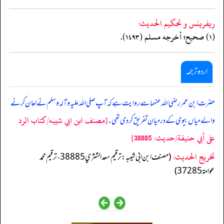
ريفرينس و تحكيم الحدیث:
(١) صحيح؛ أخرجه مسلم (١٤٩٣).
اردو ترجمہ
حضرت ابن عمر رضی اللہ عنہما سے روایت ہے کہ آپ صلی اللہ علیہ وآلہ وسلم نے لعان کرنے
[مصنف ابن ابي شيبه/كتاب الرد
والے میاں بیوی کے درمیان تفریق کردی تھی۔
على أبي حنيفة/حدیث: 38885]
تخریج الحدیث:
(مصنف ابن ابي شيبه: ترقيم سعد الشثري 38885، ترقيم محمد
عوامة 37285)