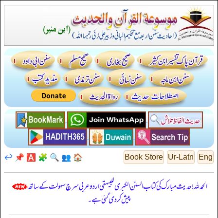
↩️
📌
🅰️
🧩
🔍
👥
🏠
Book Store
Ur-Latn
Eng
الحمدللہ! حدیث مبارک کی کتاب السنن الكبرى للبيهقي اردو عربی سرچ سہولت کے ساتھ
پیش کر دی گئی ہے۔