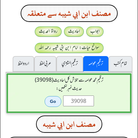
مصنف ابن ابي شيبه سے متعلقہ
ابواب
احادیث
رواۃ الحدیث
سوانح حیات: امام ابن ابی شیبہ رحمہ اللہ
تمام کتب
ترقیم عوامہ
ترقيم الشژي
عربی لفظ
اردو لفظ
ترقیم محمدعوامہ سے تلاش کل احادیث (39098)
حدیث نمبر لکھیں:
مصنف ابن ابي شيبه