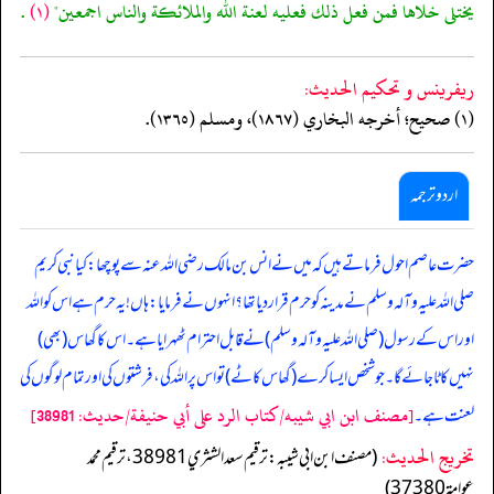
يختلى خلاها فمن فعل ذلك فعليه لعنة الله والملائكة والناس اجمعين"
(١)
.
ريفرينس و تحكيم الحدیث:
(١) صحيح؛ أخرجه البخاري (١٨٦٧)، ومسلم (١٣٦٥).
اردو ترجمہ
حضرت عاصم احول فرماتے ہیں کہ میں نے انس بن مالک رضی اللہ عنہ سے پوچھا: کیا نبی کریم
صلی اللہ علیہ وآلہ وسلم نے مدینہ کو حرم قرار دیا تھا؟ انہوں نے فرمایا: ہاں! یہ حرم ہے اس کو اللہ
اور اس کے رسول (صلی اللہ علیہ وآلہ وسلم) نے قابل احترام ٹھہرایا ہے۔ اس کا گھاس (بھی)
نہیں کاٹا جائے گا۔ جو شخص ایسا کرے (گھاس کاٹے) تو اس پر اللہ کی، فرشتوں کی اور تمام لوگوں کی
[مصنف ابن ابي شيبه/كتاب الرد على أبي حنيفة/حدیث: 38981]
لعنت ہے۔
تخریج الحدیث:
(مصنف ابن ابي شيبه: ترقيم سعد الشثري 38981، ترقيم محمد
عوامة 37380)