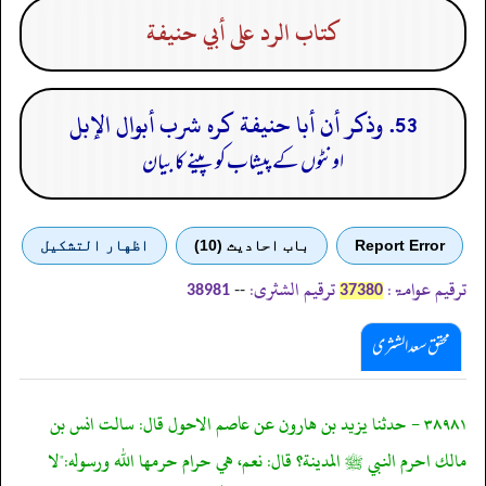
كتاب الرد على أبي حنيفة
53. وذكر أن أبا حنيفة كره شرب أبوال الإبل
اونٹوں کے پیشاب کو پینے کا بیان
Report Error
باب احادیث (10)
اظهار التشكيل
ترقیم عوامۃ:
ترقیم الشثری:
--
38981
37380
محقق سعد الشثری
٣٨٩٨١ - حدثنا يزيد بن هارون عن عاصم الاحول قال: سالت انس بن
مالك احرم النبي ﷺ المدينة؟ قال: نعم، هي حرام حرمها الله ورسوله:"لا