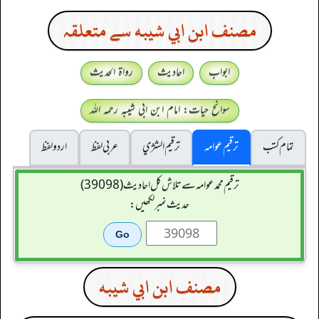
مصنف ابن ابي شيبه سے متعلقہ
ابواب
احادیث
رواۃ الحدیث
سوانح حیات: امام ابن ابی شیبہ رحمہ اللہ
تمام کتب
ترقیم عوامہ
ترقيم الشژي
عربی لفظ
اردو لفظ
ترقیم محمدعوامہ سے تلاش کل احادیث (39098)
حدیث نمبر لکھیں:
مصنف ابن ابي شيبه