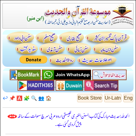
↩️
📌
🅰️
🧩
🔍
👥
🏠
Book Store
Ur-Latn
Eng
الحمدللہ! حدیث مبارک کی کتاب السنن الكبرى للبيهقي اردو عربی سرچ سہولت کے ساتھ
پیش کر دی گئی ہے۔