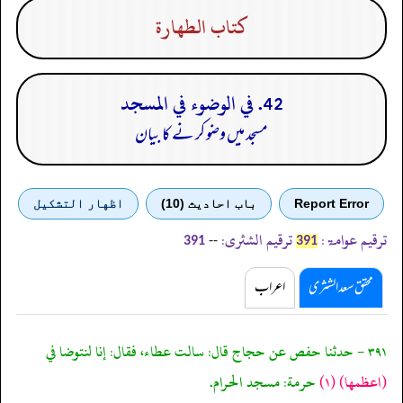
كتاب الطهارة
42. في الوضوء في المسجد
مسجد میں وضو کر نے کا بیان
Report Error
باب احادیث (10)
اظهار التشكيل
ترقیم عوامۃ:
ترقیم الشثری:
--
391
391
محقق سعد الشثری
اعراب
٣٩١ - حدثنا حفص عن حجاج قال: سالت عطاء، فقال: إنا لنتوضا في
(اعظمها)
(١)
حرمة: مسجد الحرام.