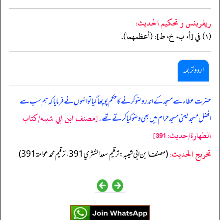
ريفرينس و تحكيم الحدیث:
(١) في [أ، ب، خ، ط]: (أعظمهما).
اردو ترجمہ
حضرت عطاء سے مسجد کے اندر وضو کرنے کا حکم پوچھا گیا تو انہوں نے فرمایا کہ ہم سب سے
[مصنف ابن ابي شيبه/كتاب
افضل مسجد یعنی مسجد حرام میں بھی وضو کیا کرتے تھے۔
الطهارة/حدیث: 391]
تخریج الحدیث:
(مصنف ابن ابي شيبه: ترقيم سعد الشثري 391، ترقيم محمد عوامة 391)