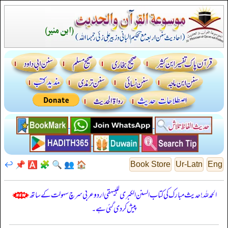
↩️
📌
🅰️
🧩
🔍
👥
🏠
Book Store
Ur-Latn
Eng
الحمدللہ! حدیث مبارک کی کتاب السنن الكبرى للبيهقي اردو عربی سرچ سہولت کے ساتھ
پیش کر دی گئی ہے۔