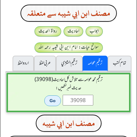
مصنف ابن ابي شيبه سے متعلقہ
ابواب
احادیث
رواۃ الحدیث
سوانح حیات: امام ابن ابی شیبہ رحمہ اللہ
تمام کتب
ترقیم عوامہ
ترقيم الشژي
عربی لفظ
اردو لفظ
ترقیم محمدعوامہ سے تلاش کل احادیث (39098)
حدیث نمبر لکھیں:
مصنف ابن ابي شيبه