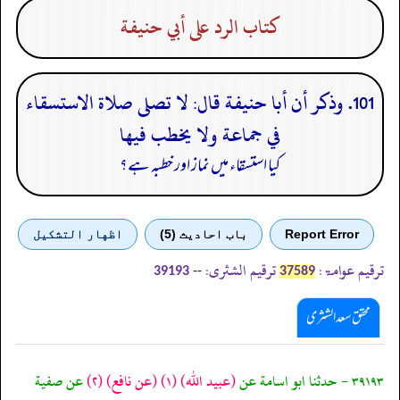
كتاب الرد على أبي حنيفة
101. وذكر أن أبا حنيفة قال: لا تصلى صلاة الاستسقاء
في جماعة ولا يخطب فيها
کیا استسقاء میں نماز اور خطبہ ہے؟
Report Error
باب احادیث (5)
اظهار التشكيل
ترقیم عوامۃ:
ترقیم الشثری:
--
39193
37589
محقق سعد الشثری
٣٩١٩٣ - حدثنا ابو اسامة عن
(عبيد الله)
(١)
(عن نافع)
(٢)
عن صفية