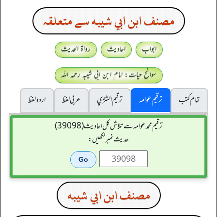
مصنف ابن ابي شيبه سے متعلقہ
ابواب
احادیث
رواۃ الحدیث
سوانح حیات: امام ابن ابی شیبہ رحمہ اللہ
تمام کتب
ترقیم عوامہ
ترقيم الشژي
عربی لفظ
اردو لفظ
ترقیم محمدعوامہ سے تلاش کل احادیث (39098)
حدیث نمبر لکھیں:
مصنف ابن ابي شيبه