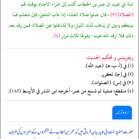
ابنة ابي عبيد ان عمر بن الخطاب كتب إلى امراء الاجناد يوقت لهم
(الصلاة)
(٣)
، قال: صلوا صلاة العشاء إذا غاب الشفق، فإن شغلتم فما
بينكم وبين ان يذهب ثلث الليل، ولا تشاغلوا عن الصلاة، فمن رقد بعد
ذلك فلا ارقد الله عينه -يقولها ثلاث مرار
(٤)
.
ريفرينس و تحكيم الحدیث:
(١) في [أ، ب، هـ]: (عبد اللَّه).
(٢) في [جـ]: تكرر.
(٣) في [س]: (الصلوات).
(٤) منقطع؛ صفية لم تسمع من عمر، أخرجه ابن المنذر في الأوسط (١٠٤٢).
اردو ترجمہ
حضرت صفیۃ بنت ابی عبید بیان فرماتی ہیں کہ عمر بن خطاب نے لشکروں کے امیروں کی طرف