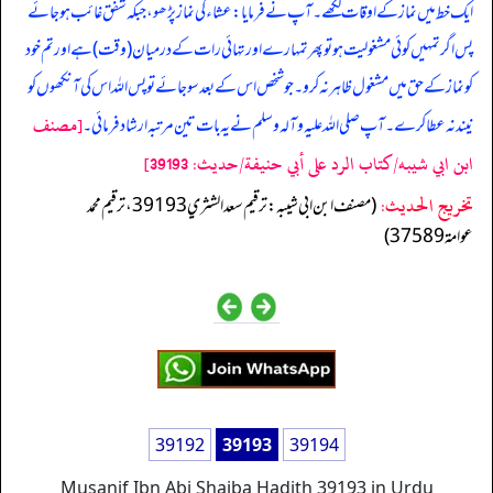
ایک خط میں نماز کے اوقات لکھے۔ آپ نے فرمایا: عشاء کی نماز پڑھو، جبکہ شفق غائب ہوجائے
پس اگر تمہیں کوئی مشغولیت ہو تو پھر تمہارے اور تہائی رات کے درمیان (وقت) ہے اور تم خود
کو نماز کے حق میں مشغول ظاہر نہ کرو۔ جو شخص اس کے بعد سو جائے تو پس اللہ اس کی آنکھوں کو
[مصنف
نیند نہ عطا کرے۔ آپ صلی اللہ علیہ وآلہ وسلم نے یہ بات تین مرتبہ ارشاد فرمائی۔
ابن ابي شيبه/كتاب الرد على أبي حنيفة/حدیث: 39193]
تخریج الحدیث:
(مصنف ابن ابي شيبه: ترقيم سعد الشثري 39193، ترقيم محمد
عوامة 37589)
39192
39193
39194
Musanif Ibn Abi Shaiba Hadith 39193 in Urdu