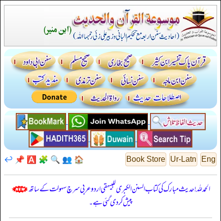
↩️
📌
🅰️
🧩
🔍
👥
🏠
Book Store
Ur-Latn
Eng
الحمدللہ! حدیث مبارک کی کتاب السنن الكبرى للبيهقي اردو عربی سرچ سہولت کے ساتھ
پیش کر دی گئی ہے۔