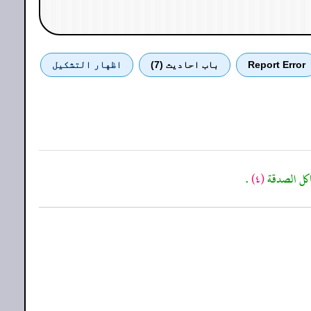
Report Error
باب احادیث (7)
اظهار التشكيل
اكل الصدقة
(٤)
.