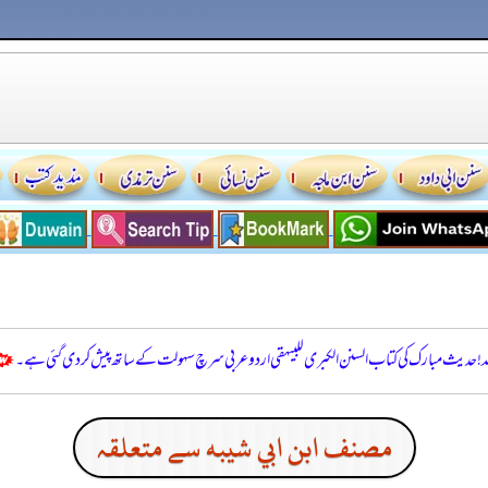
للہ! حدیث مبارک کی کتاب السنن الكبرى للبيهقي اردو عربی سرچ سہولت کے ساتھ پیش کر دی گئی ہے۔
مصنف ابن ابي شيبه سے متعلقہ