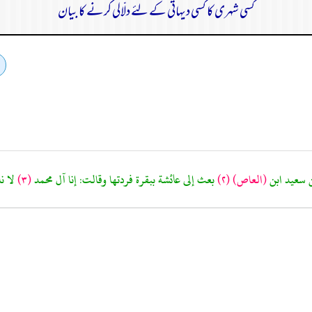
کسی شہری کا کسی دیہاتی کے لئے دلّالی کرنے کا بیان
 سعيد ابن
(العاص)
(٢)
بعث إلى عائشة ببقرة فردتها وقالت: إنا آل محمد
(٣)
لا ن