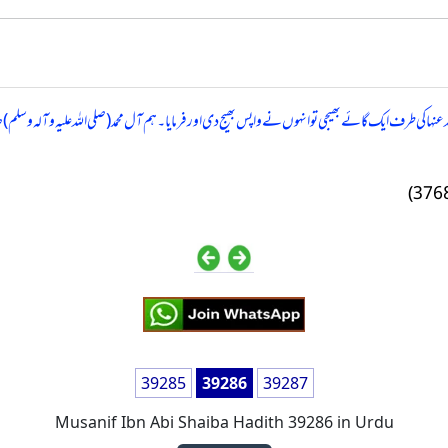
ا کی طرف ایک گائے بھیجی تو انہوں نے واپس بھیج دی اور فرمایا۔ ہم آل محمد (صلی اللہ علیہ وآلہ وسلم)
39285
39286
39287
Musanif Ibn Abi Shaiba Hadith 39286 in Urdu