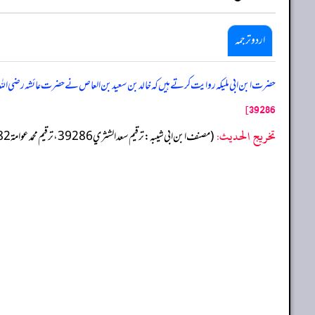
اردو ترجمہ
حضرت ابن ابی ملیکہ روایت کرتے ہیں کہ خالد بن سعید بن العاص نے حضرت عائشہ رضی اللہ عنہ
39286]
تخریج الحدیث:
(مصنف ابن ابي شيبه: ترقيم سعد الشثري 39286، ترقيم محمد عوامة 37682)