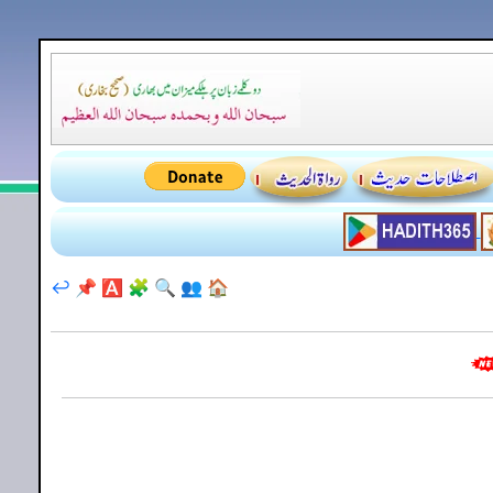
↩️
📌
🅰️
🧩
🔍
👥
🏠