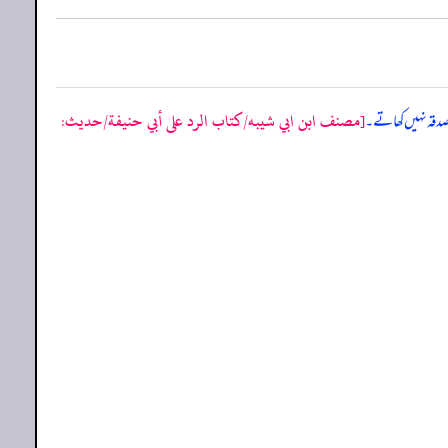
[مصنف ابن ابي شيبه/كتاب الرد على أبي حنيفة/حدیث:
 صدقہ نہیں کھاتے۔