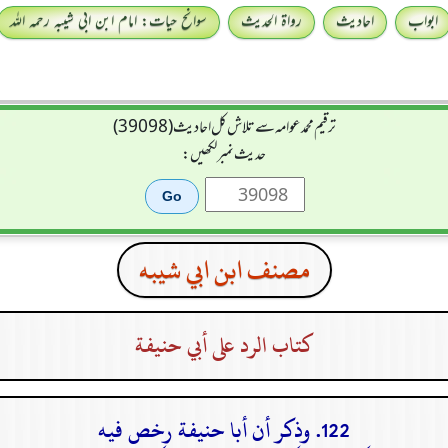
ابواب
احادیث
رواۃ الحدیث
سوانح حیات: امام ابن ابی شیبہ رحمہ اللہ
ترقیم محمدعوامہ سے تلاش کل احادیث (39098)
حدیث نمبر لکھیں:
مصنف ابن ابي شيبه
كتاب الرد على أبي حنيفة
122. وذكر أن أبا حنيفة رخص فيه