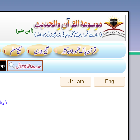
Ur-Latn
Eng
الحمد