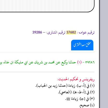
ترقیم عوامۃ:
ترقیم الشثری:
--
39286
37682
محقق سعد الشثری
٣٩٢٨٦ -
(١)
حدثنا وكيع عن محمد بن شريك عن ابي مليكة ان خالد بن
ريفرينس و تحكيم الحدیث:
(١) في [أ، ب]: زيادة (حدثنا زيد بن الحباب).
(٢) في [أ، ط، هـ]: (العاصي).
(٣) في [جـ]: زيادة ﷺ.
(٤) صحيح.