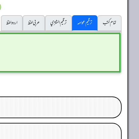
تمام کتب
ترقیم عوامہ
ترقيم الشژي
عربی لفظ
اردو لفظ