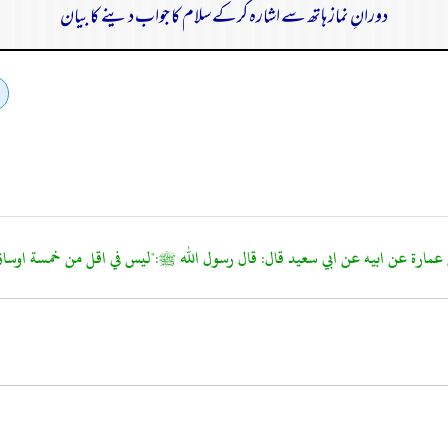
دورانِ نماز ہاتھ سے اشارہ کرکے سلام کا جواب دینے کا بیان