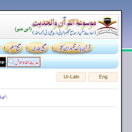
Ur-Latn
Eng
الحمد