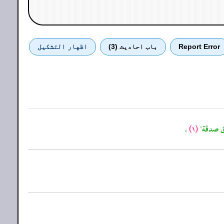
Report Error
باب احادیث (3)
اظهار التشكيل
.
(١)