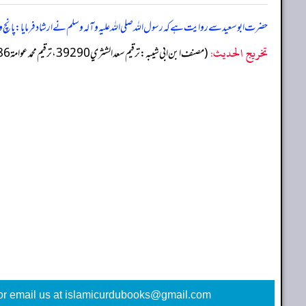
حضرت ابو سعید سے روایت ہے کہ رسول اللہ صلی اللہ علیہ وآلہ وسلم نے ارشاد فرمایا: پانچ
تخریج الحدیث:
(مصنف ابن ابي شيبه: ترقيم سعد الشثري 39290، ترقيم محمد عوامة 37686)
or email us at islamicurdubooks@gmail.com