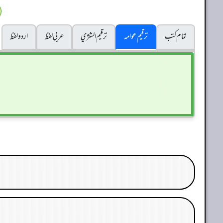
تمام کتب
ترقیم عوامہ
ترقيم الشژي
عربی لفظ
اردو لفظ