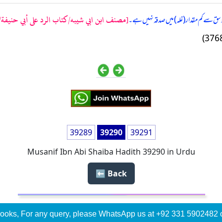
[مصنف ابن ابي شيبه/كتاب الرد على أبي حنيفة/حدیث
 وسق سے کم مقدار (غلہ) میں صدقہ نہیں ہے۔
39289
39290
39291
Musanif Ibn Abi Shaiba Hadith 39290 in Urdu
Back ⬅️
ooks, For any query, please WhatsApp us at +92 331 5902482 