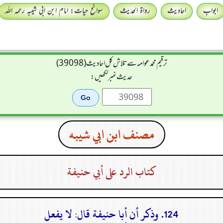
ابواب
احادیث
رواۃ الحدیث
سوانح حیات: امام ابن ابی شیبہ رحمہ اللہ
ترقیم محمدعوامہ سے تلاش کل احادیث (39098)
حدیث نمبر لکھیں:
مصنف ابن ابي شيبه
كتاب الرد على أبي حنيفة
124. وذكر أن أبا حنيفة قال: لا يفعل