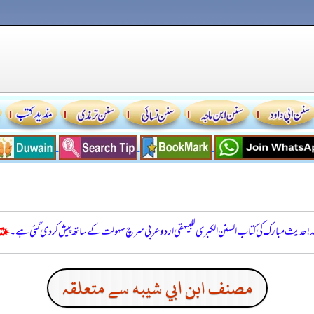
للہ! حدیث مبارک کی کتاب السنن الكبرى للبيهقي اردو عربی سرچ سہولت کے ساتھ پیش کر دی گئی ہے۔
مصنف ابن ابي شيبه سے متعلقہ