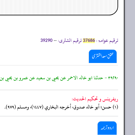
ترقیم عوامۃ:
ترقیم الشثری:
--
39290
37686
محقق سعد الشثری
٣٩٢٩٠ - حدثنا ابو خالد الاحمر عن يحيى بن سعيد عن عمرو بن يحيى بن عمارة عن ابيه عن ابي سعيد قال: قال رسول الله ﷺ:"ليس في اقل من خمسة اوساق صدقة"
ريفرينس و تحكيم الحدیث:
(١) حسن؛ أبو خالد صدوق، أخرجه البخاري (١٤٤٧)، ومسلم (٩٧٩).
اردو ترجمہ