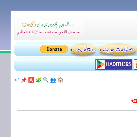
↩️
📌
🅰️
🧩
🔍
👥
🏠