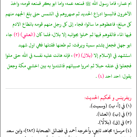
ام عمار، فاما رسول الله ﷺ فمنعه عمه، واما ابو بكر فمنعه قومه، واخذ
الآخرون فالبسوا ادراع الحديد ثم صهروهم في الشمس حتى بلغ الجهد منهم
كل مبلغ، فاعطوهم ما سالوا، فجاء إلى كل رجل منهم قومه بانطاع الادم
فيها الماء فالقوهم فيها ثم حملوا بجوانبه إلا بلال، فلما كان
(العشي)
(٢)
جاء
ابو جهل فجعل يشتم سمية ويرفث: ثم طعنها فقتلها فهي اول شهيد
استشهد في الإسلام إلا
(بلال)
(٣)
، فإنه هانت عليه نفسه في الله حتى ملوا
فجعلوا في عنقه حبلا ثم امروا صبيانهم فاشتدوا به بين اخشبي مكة وجعل
يقول: احد احد
(٤)
.
ريفرينس و تحكيم الحدیث:
(١) في [أ، ب]: (وسميت).
(٢) في [ب]: (العشا).
(٣) في [ق]: (بلالًا).
(٤) مرسل؛ مجاهد تابعي، وأخرجه أحمد في فضائل الصحابة (٢٨٢)، وابن سعد