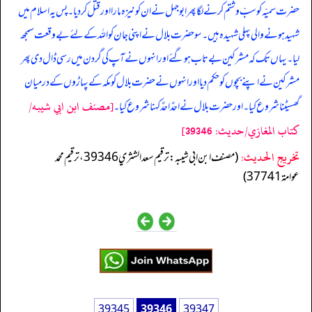
حضرت سمیّہ کو سبّ و شتم کرنے لگا پھر ابو جہل نے ان کو نیزہ مارا اور قتل کردیا۔ پس یہ اسلام میں
شہید ہونے والی پہلی شہیدہ ہیں۔ سو حضرت بلال نے اپنی جان کو اللہ کے لئے بےوقعت سمجھ
لیا۔ یہاں تک کہ مشرکین بےتاب ہوگئے اور انہوں نے آپ کی گردن میں رسی ڈال دی پھر
مشرکین نے اپنے بچوں کو حکم دیا اور انہوں نے حضرت بلال کو مکہ کے پہاڑوں کے درمیان
[مصنف ابن ابي شيبه/
گھسیٹنا شروع کیا۔ اور حضرت بلال نے احدٌ احدٌ کہنا شروع کیا۔
كتاب المغازي/حدیث: 39346]
تخریج الحدیث:
(مصنف ابن ابي شيبه: ترقيم سعد الشثري 39346، ترقيم محمد
عوامة 37741)
39345
39346
39347