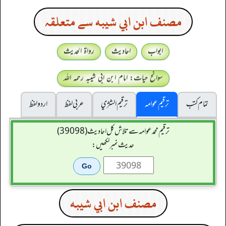
مصنف ابن ابي شيبه سے متعلقہ
ابواب
احادیث
رواۃ الحدیث
سوانح حیات: امام ابن ابی شیبہ رحمہ اللہ
تمام کتب
ترقیم عوامہ
ترقيم الشژي
عربی لفظ
اردو لفظ
ترقیم محمدعوامہ سے تلاش کل احادیث (39098)
حدیث نمبر لکھیں:
مصنف ابن ابي شيبه