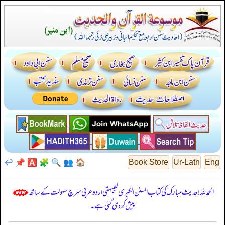
↩️
📌
🅰️
🧩
🔍
👥
🏠
Book Store
Ur-Latn
Eng
الحمدللہ! حدیث مبارک کی کتاب السنن الكبرى للبيهقي اردو عربی سرچ سہولت کے ساتھ
پیش کر دی گئی ہے۔