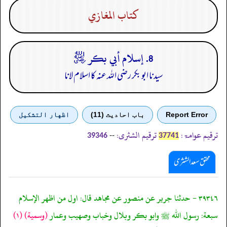
كتاب المغازي
8. إسلام أبي بكر ﵁
سیدنا ابو بکر رضی اللہ عنہ کا اسلام لانا
Report Error
باب احادیث (11)
اظهار التشكيل
ترقیم عوامۃ:
ترقیم الشثری:
--
39346
37741
محقق سعد الشثری
٣٩٣٤٦ - حدثنا جرير عن منصور عن مجاهد قال: اول من اظهر الإسلام
سبعة: رسول الله ﷺ وابو بكر وبلال وخباب وصهيب وعمار
(وسمية)
(١)