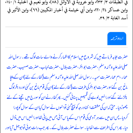
في الطبقات ٣/ ٢٣٣، وأبو عروبة في الأوائل (٥٨)، وأبو نعيم في الحلية ١/ ١٤٠،
وابن عساكر ٢٤/ ٢٢٠، وابن أبي خيثمة في أخبار المكيين (٦٦)، وابن الأثير في
أسد الغابة ٣/ ٣٩.
اردو ترجمہ
حضرت مجاہد فرماتے ہیں کہ شروع میں اسلام کا اظہار کرنے والے سات لوگ تھے۔ رسول اللہ
صلی اللہ علیہ وآلہ وسلم، حضرت ابوبکر، حضرت بلال، حضرت خباب، حضرت صہیب، حضرت
عمار، ام عمار حضرت سمیہ۔ رسول اللہ صلی اللہ علیہ وآلہ وسلم سے (کفار کے لئے) ان کے چچا
مانع بن گئے اور حضرت ابوبکر کی طرف سے (کفار کے لئے) ان کی قوم مانع بن گئی اور دیگر لوگ
پکڑ لئے گئے اور انہیں لوہے کی قمیصیں پہنائی گئیں۔ پھر کفار نے ان کو سورج میں تپنے کے لئے
چھوڑ دیا۔ حتی کہ ان کی مشقت انتہا درجہ کو پہنچ گئی تو انہوں نے سوال کیا ان کے سوال کو پورا
کردیا۔ پس ان میں سے ہر آدمی کی قوم اس کے پاس آئی جس میں پانی تھا اور انہیں اس میں ڈال
دیا۔ پھر اس کی اطراف سے اٹھا لیا۔ سوائے حضرت بلال کے۔ پھر جب رات ہوئی تو ابو جہل آیا اور