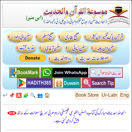
↩️
📌
🅰️
🧩
🔍
👥
🏠
Book Store
Ur-Latn
Eng
الحمدللہ! حدیث مبارک کی کتاب السنن الكبرى للبيهقي اردو عربی سرچ سہولت کے ساتھ
پیش کر دی گئی ہے۔