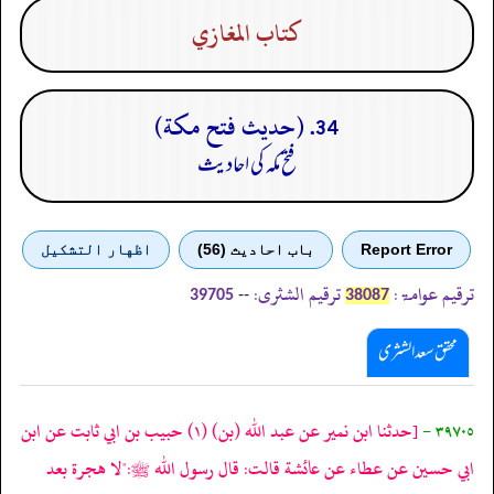
كتاب المغازي
34. (حديث فتح مكة)
فتح مکہ کی احادیث
Report Error
باب احادیث (56)
اظهار التشكيل
ترقیم عوامۃ:
ترقیم الشثری:
--
39705
38087
محقق سعد الشثری
٣٩٧٠٥ -
[حدثنا ابن نمير عن عبد الله
(بن)
(١)
حبيب بن ابي ثابت عن ابن
ابي حسين عن عطاء عن عائشة قالت: قال رسول الله ﷺ:"لا هجرة بعد