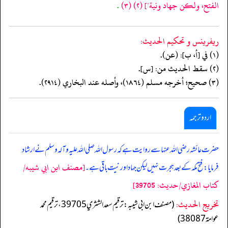
الفتح، ولكن جهاد ونية"]
(٢)
(٣)
.
ريفرينس و تحكيم الحدیث:
(١) في [أ، ب]: (عن).
(٢) سقط الحديث من: [س].
(٣) صحيح؛ أخرجه مسلم (١٨٦٤)، وأصله عند البخاري (٢٩١٤).
اردو ترجمہ
حضرت عائشہ رضی اللہ عنہا سے روایت ہے کہ رسول اللہ صلی اللہ علیہ وآلہ وسلم نے ارشاد
[مصنف ابن ابي شيبه/
فرمایا: فتح مکہ کے بعد ہجرت نہیں لیکن جہاد اور نیت باقی ہے۔
كتاب المغازي/حدیث: 39705]
تخریج الحدیث:
(مصنف ابن ابي شيبه: ترقيم سعد الشثري 39705، ترقيم محمد
عوامة 38087)