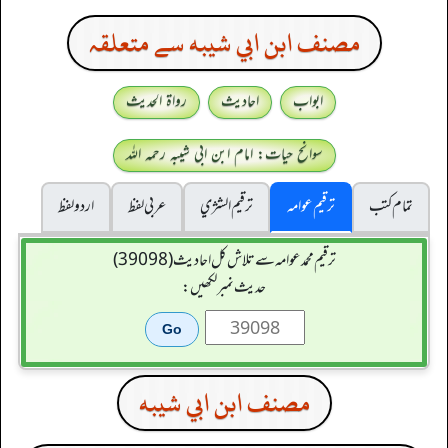
مصنف ابن ابي شيبه سے متعلقہ
ابواب
احادیث
رواۃ الحدیث
سوانح حیات: امام ابن ابی شیبہ رحمہ اللہ
تمام کتب
ترقیم عوامہ
ترقيم الشژي
عربی لفظ
اردو لفظ
ترقیم محمدعوامہ سے تلاش کل احادیث (39098)
حدیث نمبر لکھیں:
مصنف ابن ابي شيبه