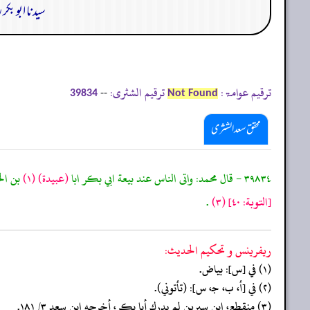
سیدنا ابو بک
ترقیم عوامۃ:
ترقیم الشثری:
--
39834
Not Found
محقق سعد الشثری
٣٩٨٣٤ - قال محمد: واتى الناس عند بيعة ابي بكر ابا
(عبيدة)
(١)
بن الج
[التوبة: ٤٠]
(٣)
.
ريفرينس و تحكيم الحدیث:
(١) في [س]: بياض.
(٢) في [أ، ب، جـ، س]: (تأتوني).
(٣) منقطع، ابن سيرين لم يدرك أبا بكر، أخرجه ابن سعد ٣/ ١٨١.