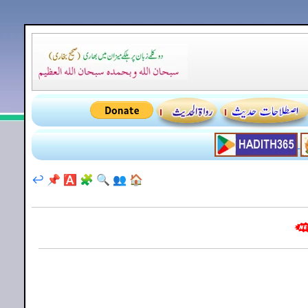
↩️
📌
🅰️
🧩
🔍
👥
🏠