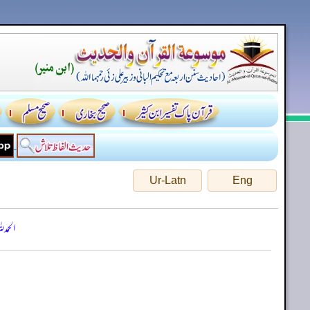
Ur-Latn
Eng
الحمد