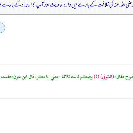
ر رضی اللہ عنہ کی خلافت کے بارے میں وارد احادیث اور آپ کا ارتداد کے بارے می
راح فقال:
(اتاتوني)
(٢)
وفيكم ثالث ثلاثة -يعني ابا بكر، قال ابن عون: فقلت لمحم