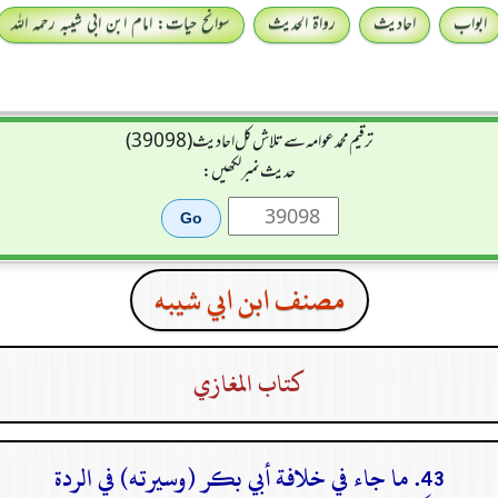
ابواب
احادیث
رواۃ الحدیث
سوانح حیات: امام ابن ابی شیبہ رحمہ اللہ
ترقیم محمدعوامہ سے تلاش کل احادیث (39098)
حدیث نمبر لکھیں:
مصنف ابن ابي شيبه
كتاب المغازي
43. ما جاء في خلافة أبي بكر (وسيرته) في الردة