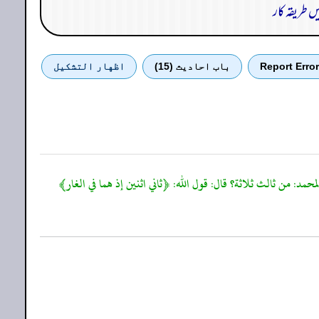
ں طریقہ کار
Report Error
باب احادیث (15)
اظهار التشكيل
د: من ثالث ثلاثة؟ قال: قول الله: ﴿ثاني اثنين إذ هما في الغار﴾