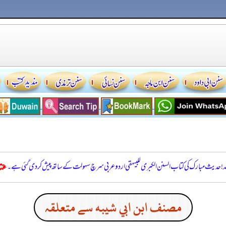
للہ! حدیث مبارک کی کتاب السنن الكبرى للبيهقي اردو عربی سرچ سہولت کے ساتھ پیش کر دی گئی ہے۔
مصنف ابن ابي شيبه سے متعلقہ