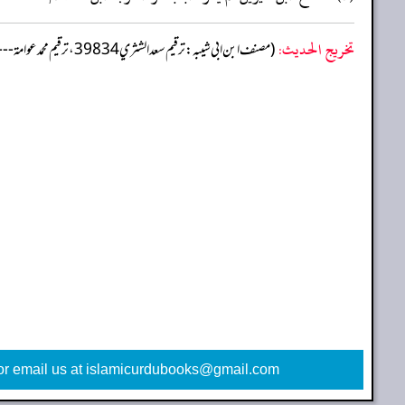
تخریج الحدیث:
(مصنف ابن ابي شيبه: ترقيم سعد الشثري 39834، ترقيم محمد عوامة ---)
or email us at islamicurdubooks@gmail.com