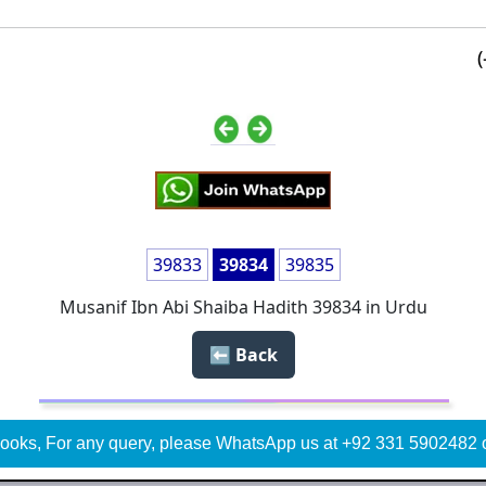
39833
39834
39835
Musanif Ibn Abi Shaiba Hadith 39834 in Urdu
Back ⬅️
ooks, For any query, please WhatsApp us at +92 331 5902482 