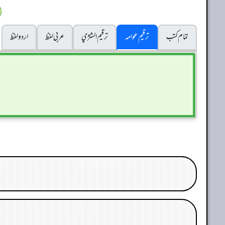
تمام کتب
ترقیم عوامہ
ترقيم الشژي
عربی لفظ
اردو لفظ