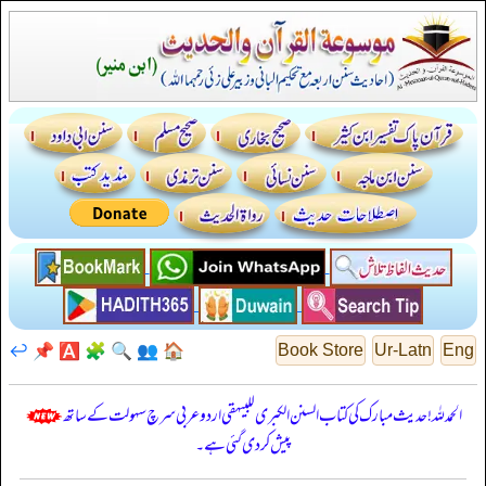
↩️
📌
🅰️
🧩
🔍
👥
🏠
Book Store
Ur-Latn
Eng
الحمدللہ! حدیث مبارک کی کتاب السنن الكبرى للبيهقي اردو عربی سرچ سہولت کے ساتھ
پیش کر دی گئی ہے۔