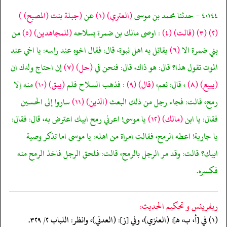
٤٠١٤٤ - حدثنا محمد بن موسى
(العتري)
(١)
عن
(جبلة بنت
(المصبح)
)
(٢)
(٣)
(قالت)
(٤)
: اوصى مالك بن ضمرة بسلاحه
(للمجاهدين)
(٥)
من
بني ضمرة الا
(٦)
يقاتل به اهل نبوة، قال: فقال اخوه عند راسه: يا اخي عند
الموت تقول هذا؟ قال: هو ذاك، قال: فنحن في
(حل)
(٧)
إن احتاج ولدك ان
(يبيع)
(٨)
، قال: نعم،
(قال)
(٩)
: فذهب السلاح فلم
(يبق)
(١٠)
منه إلا
رمح، قالت: فجاء رجل من ذلك البعث
(الذين)
(١١)
ساروا إلى الحسين
فقال: يا ابن
(مالك)
(١٢)
يا موسى! اعرني رمح ابيك اعترض به، قال: فقال:
يا جارية! اعطه الرمح، فقالت امراة من اهله: يا موسى اما تذكر وصية
ابيك؟ قالت: وقد مر الرجل بالرمح، قالت: فلحق الرجل فاخذ الرمح منه
فكسره.
ريفرينس و تحكيم الحدیث:
(١) في [أ، ب، هـ]: (العنزي)، وفي [ز]: (العدني)، وانظر: اللباب ٢/ ٣٢٩.