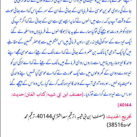
اپنے اسلحہ کے بارے میں وصیت کی خبردار اس سے کشیدگی کرنے والوں کے ساتھ لڑائی کی
جائے گی راوی محمد بن موسیٰ نے فرمایا ان کے بھائی نے ان کے سر کے پاس کہا اے بھائی موت
کے وقت آپ یہ کہہ رہے ہیں انہوں نے کہا یہ ایسے ہی ہے ان کے بھائی نے کہا اگر آپ کی
اولاد کو ضرورت ہو بیچنے کی تو کیا ہمارے لیے یہ جائز ہوگا انہوں نے فرمایا ہاں وہ اسلحہ لے گئے
ایک نیزے کے سوا کوئی چیزنہ رہی، راویہ فرماتی ہیں اس لشکر میں سے جو حضر تحسین کے مقابلے
میں گیا ایک آدمی آیا مالک بن ضمرہ کے بھائی نے کہا اے مالک کے بیٹے اے موسیٰ مجھے اپنے
والد کا نیزہ عاریۃ دینا میں اسے ماروں روای فرماتے ہیں مالک کے بیٹے نے کہا اے لڑکی ان کو
نیزہ دے دوان کے گھر والوں میں سے ایک عورت نے کہا اے موسیٰ کیا تمہیں اپنے والد کی
وصیت یاد نہیں۔ اور وہ آدمی آپ کے والد کا نیزہ مانگ کرلے گیا۔ پس وہ اس کے پیچھے گئے
[مصنف ابن ابي شيبه/كتاب الفتن/حدیث:
اور اس سے نیزہ لے کر اسے توڑ دیا۔
40144]
تخریج الحدیث:
(مصنف ابن ابي شيبه: ترقيم سعد الشثري 40144، ترقيم محمد
عوامة 38516)