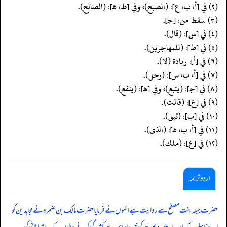
(٢) في [أ، ب، ع]: (الصبح)، وفي [ط، هـ]: (الصالح).
(٣) سقط من: [جـ].
(٤) في [س]: (قال).
(٥) في [ط]: (للمهاجرين).
(٦) في [أ]: زيادة (لا).
(٧) في [أ، ب، س]: (رحل).
(٨) في [جـ]: (يتبع)، وفي [هـ]: (ينفع).
(٩) في [ع]: (قالت).
(١٠) في [ب]: (تبق).
(١١) في [أ، ب، هـ]: (الذي).
(١٢) في [ع]: (ملك).
اردو ترجمہ
حضرت جبلہ بنت مصفح سے روایت ہے انہوں نے فرمایا حضرت مالک بن ضمرہ نے مجاہدین کو