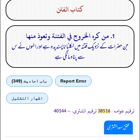
كتاب الفتن
1. من كره الخروج في الفتنة وتعوذ منها
جن حضرات کے نزدیک فتنہ میں نکلنا ناپسندیدہ ہے اور انہوں نے س
سے پناہ مانگی ہے
Report Error
باب احادیث (349)
اظهار التشكيل
ترقیم عوامۃ:
ترقیم الشثری:
--
40144
38516
محقق سعد الشثری