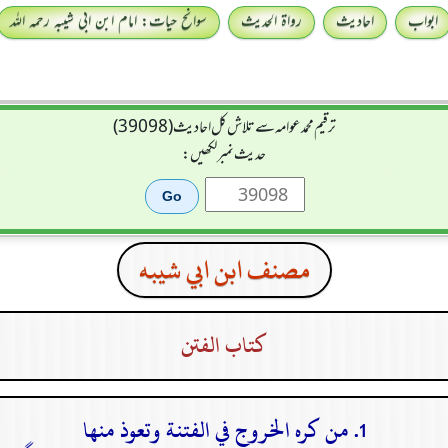
ابواب
احادیث
رواۃ الحدیث
سوانح حیات: امام ابن ابی شیبہ رحمہ اللہ
ترقیم محمدعوامہ سے تلاش کل احادیث (39098)
حدیث نمبر لکھیں:
مصنف ابن ابي شيبه
كتاب الفتن
1. من كره الخروج في الفتنة وتعوذ منها