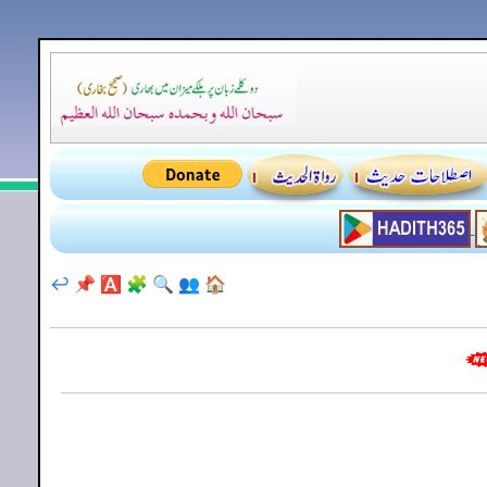
↩️
📌
🅰️
🧩
🔍
👥
🏠