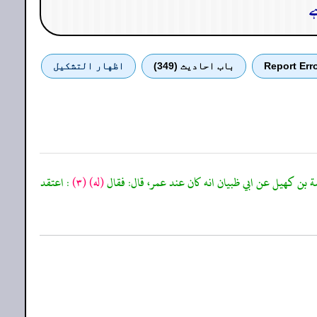
ہے
Report Err
باب احادیث (349)
اظهار التشكيل
 بن كهيل عن ابي ظبيان انه كان عند عمر، قال: فقال
(له)
(٣)
: اعتقد