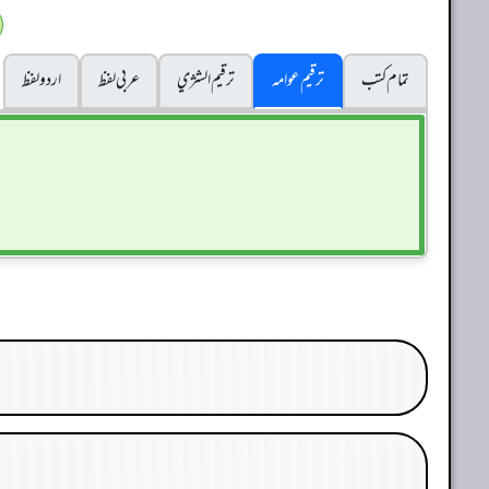
تمام کتب
ترقیم عوامہ
ترقيم الشژي
عربی لفظ
اردو لفظ