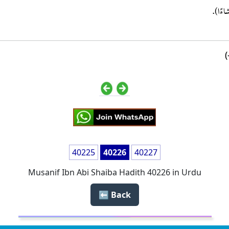
40225
40226
40227
Musanif Ibn Abi Shaiba Hadith 40226 in Urdu
Back ⬅️