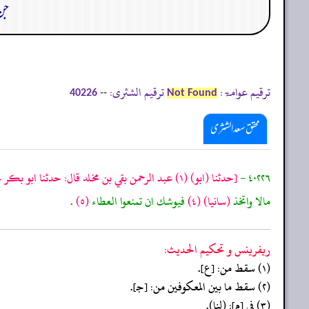
جن 
ترقیم عوامۃ:
ترقیم الشثری:
--
40226
Not Found
محقق سعد الشثری
٤٠٢٢٦ -
[حدثنا
(ابو)
(١)
عبد الرحمن بقي بن مخلد قال: حدثنا ابو بكر عب
مالا واتخذ
(سانيا)
(٤)
فيوشك ان تمنعوا العطاء
(٥)
.
ريفرينس و تحكيم الحدیث:
(١) سقط من: [ع].
(٢) سقط ما بين المعكوفين من: [جـ].
(٣) في [م]: (لنا).