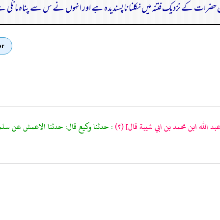
حضرات کے نزدیک فتنہ میں نکلنا ناپسندیدہ ہے اور انہوں نے س سے پناہ مانگی 
or
د الله ابن محمد بن ابي شيبة قال]
(٢)
: حدثنا وكيع قال: حدثنا الاعمش عن سلمة