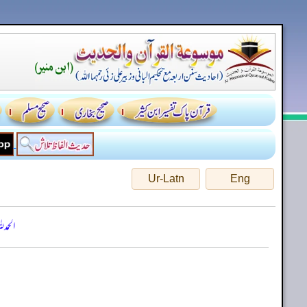
Ur-Latn
Eng
الحمد