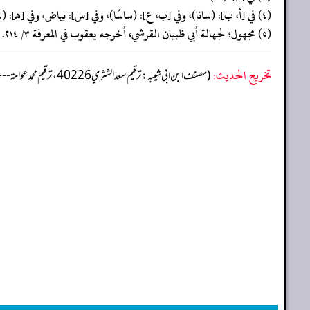
(٤) في [أ، ب]: (سانا)، وفي [ب، ع]: (ساسًا)، وفي [س]: بياض، وفي [هـ]: (شاءًا).
(٥) مجهول؛ لجهالة أبي ظبيان القرشي، أخرجه يعقوب في المعرفة ٣/ ٢١٤.
تخریج الحدیث:
(مصنف ابن ابي شيبه: ترقيم سعد الشثري 40226، ترقيم محمد عوامة ---)