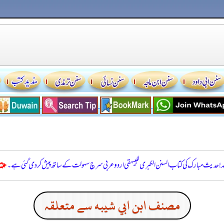
للہ! حدیث مبارک کی کتاب السنن الكبرى للبيهقي اردو عربی سرچ سہولت کے ساتھ پیش کر دی گئی ہے۔
مصنف ابن ابي شيبه سے متعلقہ