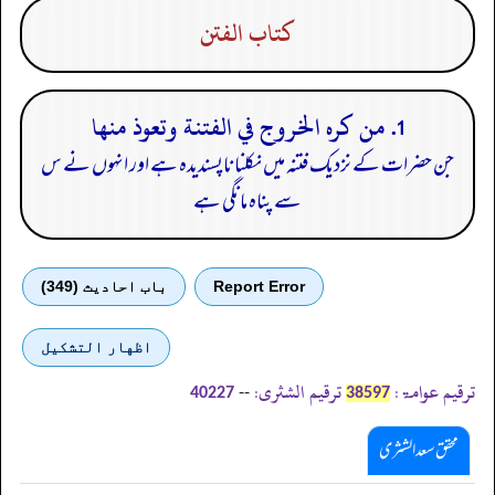
كتاب الفتن
1. من كره الخروج في الفتنة وتعوذ منها
جن حضرات کے نزدیک فتنہ میں نکلنا ناپسندیدہ ہے اور انہوں نے س
سے پناہ مانگی ہے
Report Error
باب احادیث (349)
اظهار التشكيل
ترقیم عوامۃ:
ترقیم الشثری:
--
40227
38597
محقق سعد الشثری