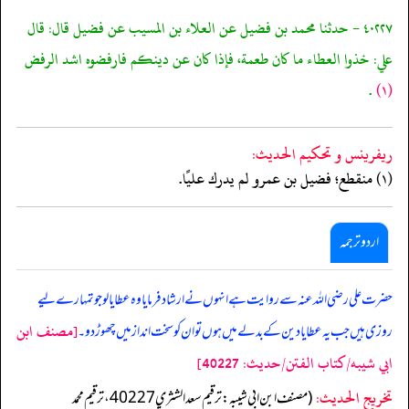
٤٠٢٢٧ - حدثنا محمد بن فضيل عن العلاء بن المسيب عن فضيل قال: قال
علي: خذوا العطاء ما كان طعمة، فإذا كان عن دينكم فارفضوه اشد الرفض
.
(١)
ريفرينس و تحكيم الحدیث:
(١) منقطع؛ فضيل بن عمرو لم يدرك عليًا.
اردو ترجمہ
حضرت علی رضی اللہ عنہ سے روایت ہے انہوں نے ارشاد فرمایا وہ عطا یا لو جو تمہارے لیے
[مصنف ابن
روزی ہیں جب یہ عطا یا دین کے بدلے میں ہوں تو ان کو سخت انداز میں چھوڑ دو۔
ابي شيبه/كتاب الفتن/حدیث: 40227]
تخریج الحدیث:
(مصنف ابن ابي شيبه: ترقيم سعد الشثري 40227، ترقيم محمد