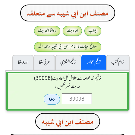
مصنف ابن ابي شيبه سے متعلقہ
ابواب
احادیث
رواۃ الحدیث
سوانح حیات: امام ابن ابی شیبہ رحمہ اللہ
تمام کتب
ترقیم عوامہ
ترقيم الشژي
عربی لفظ
اردو لفظ
ترقیم محمدعوامہ سے تلاش کل احادیث (39098)
حدیث نمبر لکھیں:
مصنف ابن ابي شيبه