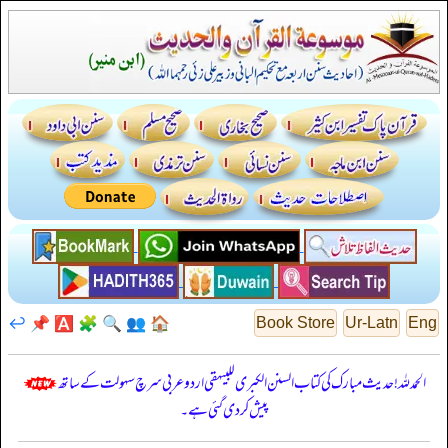
↩️
📌
🅰️
🧩
🔍
👥
🏠
Book Store
Ur-Latn
Eng
الحمدللہ! حدیث مبارک کی کتاب السنن الكبرى للبيهقي اردو عربی سرچ سہولت کے ساتھ
پیش کر دی گئی ہے۔