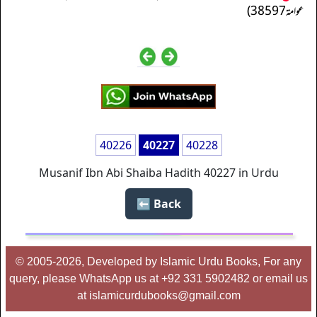
عوامة 38597)
40226
40227
40228
Musanif Ibn Abi Shaiba Hadith 40227 in Urdu
Back ⬅️
© 2005-2026, Developed by Islamic Urdu Books, For any
query, please WhatsApp us at +92 331 5902482 or email us
at islamicurdubooks@gmail.com