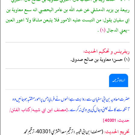
ربيعة بن يزيد الدمشقي عن عبد الله بن عامر اليحصبي انه سمع معاوية بن
ابي سفيان يقول: من التبست عليه الامور فلا يتبعن مشاقا ولا اعور العين
-يعني الدجال
(١)
.
ريفرينس و تحكيم الحدیث:
(١) حسن؛ معاوية بن صالح صدوق.
اردو ترجمہ
حضرت معاویہ بن ابی سفیان سے روایت ہے انہوں نے فرمایا جس پر امور مشتبہ ہوجائیں وہ
[مصنف ابن ابي شيبه/كتاب الفتن/
آنکھ سے کانے یعنی دجال کی پیروی نہ کرے۔
حدیث: 40301]
تخریج الحدیث:
(مصنف ابن ابي شيبه: ترقيم سعد الشثري 40301، ترقيم محمد