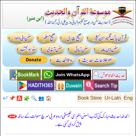
↩️
📌
🅰️
🧩
🔍
👥
🏠
Book Store
Ur-Latn
Eng
الحمدللہ! حدیث مبارک کی کتاب السنن الكبرى للبيهقي اردو عربی سرچ سہولت کے ساتھ
پیش کر دی گئی ہے۔