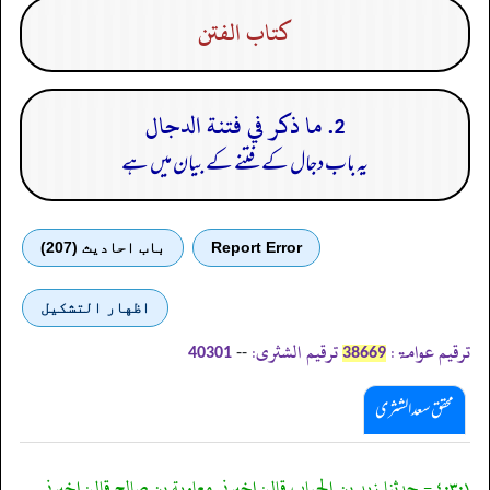
كتاب الفتن
2. ما ذكر في فتنة الدجال
یہ باب دجال کے فتنے کے بیان میں ہے
Report Error
باب احادیث (207)
اظهار التشكيل
ترقیم عوامۃ:
ترقیم الشثری:
--
40301
38669
محقق سعد الشثری
٤٠٣٠١ - حدثنا زيد بن الحباب قال: اخبرني معاوية بن صالح قال: اخبرني