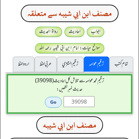
مصنف ابن ابي شيبه سے متعلقہ
ابواب
احادیث
رواۃ الحدیث
سوانح حیات: امام ابن ابی شیبہ رحمہ اللہ
تمام کتب
ترقیم عوامہ
ترقيم الشژي
عربی لفظ
اردو لفظ
ترقیم محمدعوامہ سے تلاش کل احادیث (39098)
حدیث نمبر لکھیں:
مصنف ابن ابي شيبه