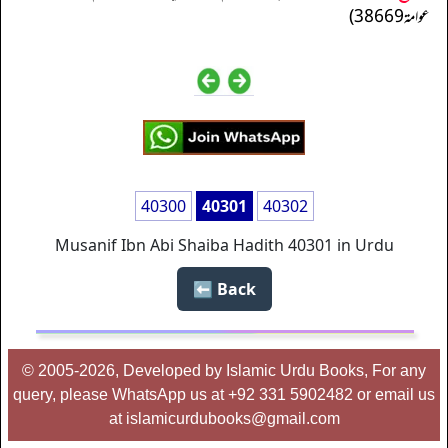
عوامة 38669)
40300
40301
40302
Musanif Ibn Abi Shaiba Hadith 40301 in Urdu
Back ⬅️
© 2005-2026, Developed by Islamic Urdu Books, For any
query, please WhatsApp us at +92 331 5902482 or email us
at islamicurdubooks@gmail.com