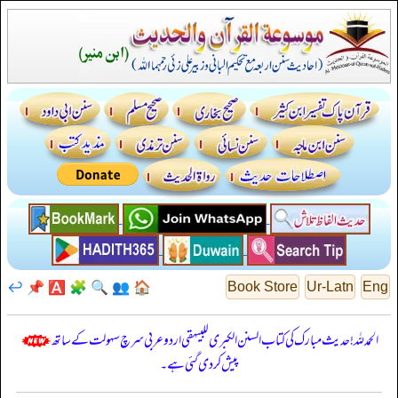
↩️
📌
🅰️
🧩
🔍
👥
🏠
Book Store
Ur-Latn
Eng
الحمدللہ! حدیث مبارک کی کتاب السنن الكبرى للبيهقي اردو عربی سرچ سہولت کے ساتھ
پیش کر دی گئی ہے۔