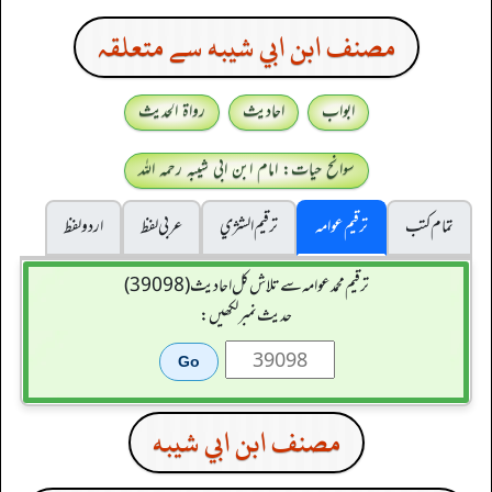
مصنف ابن ابي شيبه سے متعلقہ
ابواب
احادیث
رواۃ الحدیث
سوانح حیات: امام ابن ابی شیبہ رحمہ اللہ
تمام کتب
ترقیم عوامہ
ترقيم الشژي
عربی لفظ
اردو لفظ
ترقیم محمدعوامہ سے تلاش کل احادیث (39098)
حدیث نمبر لکھیں:
مصنف ابن ابي شيبه