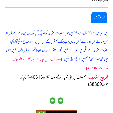
اردو ترجمہ
ابن سیرین سے منقول ہے کہتے ہیں جب حضرت عثمان کو شہید کہا گیا تو عدی بن حاتم نے فرمایا کہ
اس معاملے میں دورائے نہیں۔ پس جب جنگ صفین کے دن ان کی آنکھ ضائع ہوئی تو کہا گیا
حضرت عثمان کے قتل میں دورائے نہیں تھی۔ حضرت عدی بن حاتم نے فرمایا کیوں نہیں اس
[مصنف ابن ابي شيبه/كتاب الفتن/
میں بھی بہت سی آنکھیں ضائع ہوئی تھیں۔
حدیث: 40515]
تخریج الحدیث:
(مصنف ابن ابي شيبه: ترقيم سعد الشثري 40515، ترقيم محمد
عوامة 38869)