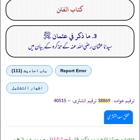
كتاب الفتن
3. ما ذكر في عثمان ﵁
سیدنا عثمان رضی اللہ عنہ کے تذکرہ کے بیان میں
Report Error
باب احادیث (111)
اظهار التشكيل
ترقیم عوامۃ:
ترقیم الشثری:
--
40515
38869
محقق سعد الشثری
٤٠٥١٥ - حدثنا الفضل بن دكين قال:
(حدثنا)
(١)
سعيد بن عبد الرحمن