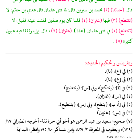
قال:
(حدثنا)
(٢)
محمد بن سيرين قال: لما قتل عثمان قال عدي بن حاتم: لا
(تنتطح)
(٣)
فيها
(عنزان)
(٤)
فلما كان يوم صفين فقئت عينه فقيل: لا
(تنتطح)
(٥)
في قتل عثمان ⦗٤٤٥⦘
(عنزان)
(٦)
، قال: بلى، وتفقا فيه عيون
كثيرة
(٧)
.
ريفرينس و تحكيم الحدیث:
(١) في [ع]: (نا).
(٢) في [ع]: (نا).
(٣) في [أ]: (ينتكح)، وفي [س]: (ينتطيج).
(٤) في [س]: (غنزان).
(٥) في [أ، ب]: (ينطح)، وفي [س]: (يننطيح).
(٦) في [س]: (غنزان).
(٧) صحيح؛ سعيد بن عبد الرحمن هو أخو أبي حرة ثقة، أخرجه الطبراني ١٧/
(١٣٩)، ويعقوب في المعرفة ٢/ ٤٢٩، وابن عساكر ٤٠/ ٩٢، وانظر: البداية
والنهاية ٧/ ٢٧٦.