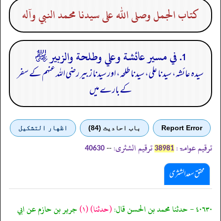
كتاب الجمل وصلى الله على سيدنا محمد النبي وآله
1. في مسير عائشة وعلي وطلحة والزبير ﵃
سیدہ عائشہ، سیدنا علی، سیدنا طلحہ، اور سیدنا زبیر رضی اللہ عنہم کے سفر
کے بارے میں
Report Error
باب احادیث (84)
اظهار التشكيل
ترقیم عوامۃ:
ترقیم الشثری:
--
40630
38981
محقق سعد الشثری
٤٠٦٣٠ - حدثنا محمد بن الحسن قال:
(حدثنا)
(١)
جرير بن حازم عن ابي