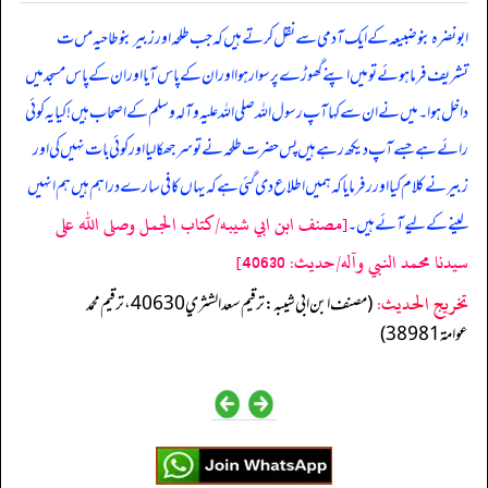
ابو نضرہ بنو ضبیعہ کے ایک آدمی سے نقل کرتے ہیں کہ جب طلحہ اور زبیر بنو طاحیہ مں ت
تشریف فرما ہوئے تو میں اپنے گھوڑے پر سوار ہوا اور ان کے پاس آیا اور ان کے پاس مسجد میں
داخل ہوا۔ میں نے ان سے کہا آپ رسول اللہ صلی اللہ علیہ وآلہ وسلم کے اصحاب ہیں! کیا یہ کوئی
رائے ہے جسے آپ دیکھ رہے ہیں پس حضرت طلحہ نے تو سر جھکا لیا اور کوئی بات نہیں کی اور
زبیر نے کلام کیا اور رفرمایا کہ ہمیں اطلاع دی گئی ہے کہ یہاں کافی سارے دراہم ہیں ہم انہیں
[مصنف ابن ابي شيبه/كتاب الجمل وصلى الله على
لینے کے لیے آئے ہیں۔
سيدنا محمد النبي وآله/حدیث: 40630]
تخریج الحدیث:
(مصنف ابن ابي شيبه: ترقيم سعد الشثري 40630، ترقيم محمد
عوامة 38981)