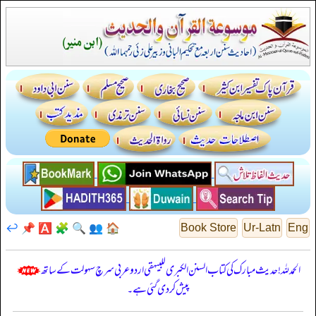
↩️
📌
🅰️
🧩
🔍
👥
🏠
Book Store
Ur-Latn
Eng
الحمدللہ! حدیث مبارک کی کتاب السنن الكبرى للبيهقي اردو عربی سرچ سہولت کے ساتھ
پیش کر دی گئی ہے۔