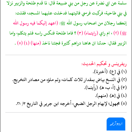
سلمة عن ابي نضرة عن رجل من بني ضبيعة قال: لما قدم طلحة والزبير نزلا
في بني طاحية، فركبت فرسي فاتيتهما فدخلت عليهما المسجد، فقلت:
إنكما رجلان من اصحاب رسول الله ﷺ:
(اعهد إليكما فيه رسول الله
ﷺ)
(٢)
، ام راي
(رايتماه)
(٣)
؟ فاما طلحة فنكس راسه فلم يتكلم، واما
الزبير فقال: حدثنا ان هاهنا دراهم كثيرة فجئنا ناخذ
(منها)
(٤)
(٥)
.
ريفرينس و تحكيم الحدیث:
(١) في [ع]: (أخبرنا).
(٢) في النسخ بياض بمقدار ثلاث كلمات، وتم ملؤه من مصادر التخريج.
(٣) في [أ، ب، هـ]: (رأيتما).
(٤) في [هـ]: (منهم).
(٥) مجهول؛ لإبهام الرجل الضبعي، أخرجه ابن جرير في التاريخ ٣/ ٢١.
اردو ترجمہ