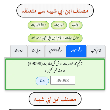
مصنف ابن ابي شيبه سے متعلقہ
ابواب
احادیث
رواۃ الحدیث
سوانح حیات: امام ابن ابی شیبہ رحمہ اللہ
تمام کتب
ترقیم عوامہ
ترقيم الشژي
عربی لفظ
اردو لفظ
ترقیم محمدعوامہ سے تلاش کل احادیث (39098)
حدیث نمبر لکھیں:
مصنف ابن ابي شيبه