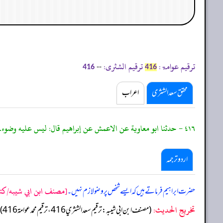
ترقیم عوامۃ:
ترقیم الشثری:
--
416
416
محقق سعد الشثری
اعراب
٤١٦ - حدثنا ابو معاوية عن الاعمش عن إبراهيم قال: ليس عليه وضوء.
اردو ترجمہ
[مصنف ابن ابي شيبه/كتاب
حضرت ابراہیم فرماتے ہیں کہ ایسے شخص پر وضو لازم نہیں۔
تخریج الحدیث:
(مصنف ابن ابي شيبه: ترقيم سعد الشثري 416، ترقيم محمد عوامة 416)