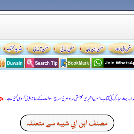
للہ! حدیث مبارک کی کتاب السنن الكبرى للبيهقي اردو عربی سرچ سہولت کے ساتھ پیش کر دی گئی ہے۔
مصنف ابن ابي شيبه سے متعلقہ