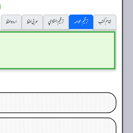
تمام کتب
ترقیم عوامہ
ترقيم الشژي
عربی لفظ
اردو لفظ