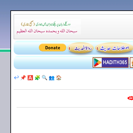
↩️
📌
🅰️
🧩
🔍
👥
🏠