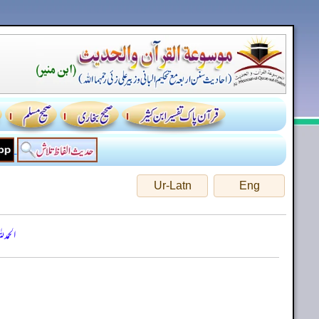
Ur-Latn
Eng
الحمد