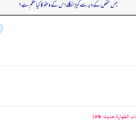
جس شخص کے دبر سے کیڑا نکلے اس کے وضو کا کیا حکم ہے؟
 الطهارة/حدیث: 416]