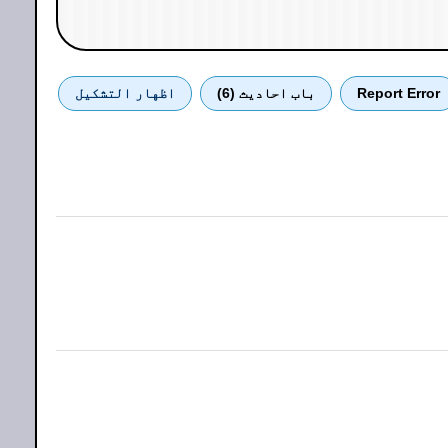
Report Error
باب احادیث (6)
اظهار التشكيل