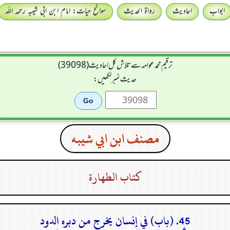
ابواب
احادیث
رواۃ الحدیث
سوانح حیات: امام ابن ابی شیبہ رحمہ اللہ
ترقیم محمدعوامہ سے تلاش کل احادیث (39098)
حدیث نمبر لکھیں:
مصنف ابن ابي شيبه
كتاب الطهارة
45. (باب) في إنسان يخرج من دبره الدود