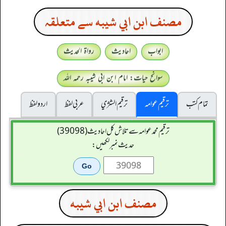
مصنف ابن ابي شيبه سے متعلقہ
ابواب
احادیث
رواۃ الحدیث
سوانح حیات: امام ابن ابی شیبہ رحمہ اللہ
تمام کتب
ترقیم عوامہ
ترقيم الشژي
عربی لفظ
اردو لفظ
ترقیم محمدعوامہ سے تلاش کل احادیث (39098)
حدیث نمبر لکھیں:
مصنف ابن ابي شيبه