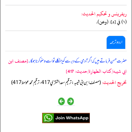
ريفرينس و تحكيم الحدیث:
(١) في [د]: (وعن).
اردو ترجمہ
[مصنف ابن
حضرت حسن فرماتے ہیں کہ اگر آدمی کے دبر سے کیڑا نکلے تو اسے وضو کرنا ہوگا۔
ابي شيبه/كتاب الطهارة/حدیث: 417]
تخریج الحدیث:
(مصنف ابن ابي شيبه: ترقيم سعد الشثري 417، ترقيم محمد عوامة 417)