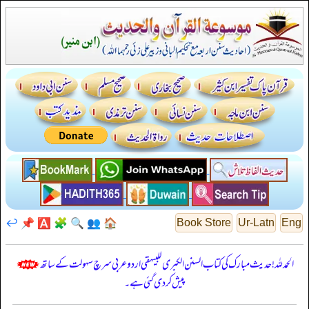
↩️
📌
🅰️
🧩
🔍
👥
🏠
Book Store
Ur-Latn
Eng
الحمدللہ! حدیث مبارک کی کتاب السنن الكبرى للبيهقي اردو عربی سرچ سہولت کے ساتھ
پیش کر دی گئی ہے۔