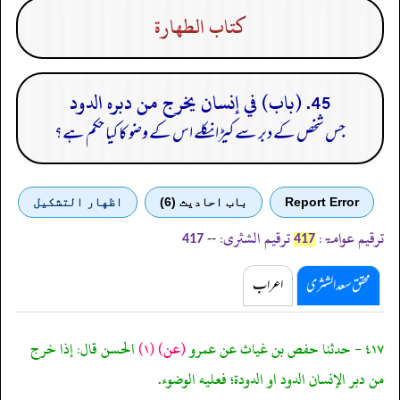
كتاب الطهارة
45. (باب) في إنسان يخرج من دبره الدود
جس شخص کے دبر سے کیڑا نکلے اس کے وضو کا کیا حکم ہے؟
Report Error
باب احادیث (6)
اظهار التشكيل
ترقیم عوامۃ:
ترقیم الشثری:
--
417
417
محقق سعد الشثری
اعراب
٤١٧ - حدثنا حفص بن غياث عن عمرو
(عن)
(١)
الحسن قال: إذا خرج
من دبر الإنسان الدود او الدودة؛ فعليه الوضوء.