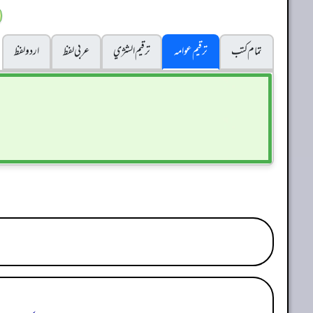
تمام کتب
ترقیم عوامہ
ترقيم الشژي
عربی لفظ
اردو لفظ