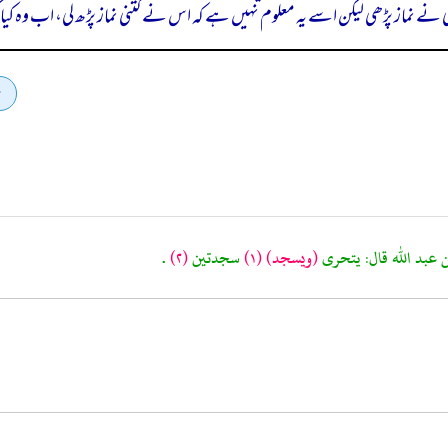
 نے نماز پڑھی لیکن اسے یہ معلوم نہیں ہے کہ اس نے کتنی نماز پڑھ لی، اب وہ ک
(ويسجد)
(١)
سجدتين
(٢)
.