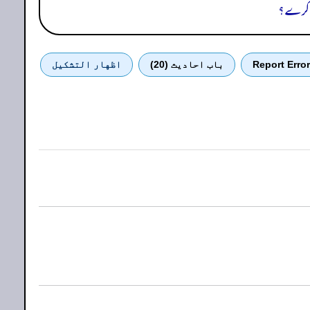
یا کرے؟
Report Error
باب احادیث (20)
اظهار التشكيل