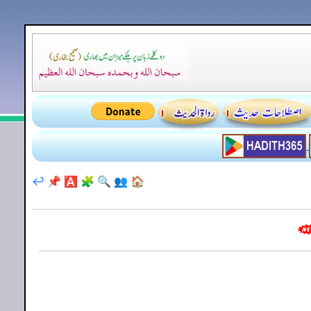
↩️
📌
🅰️
🧩
🔍
👥
🏠