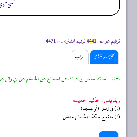
کسی آدمی
ترقیم عوامۃ:
ترقیم الشثری:
--
4471
4441
محقق سعد الشثری
اعراب
٤٤٧١ - حدثنا حفص بن غياث عن الحجاج عن الحكم عن ابي وائل عن عبد الله قال: يتحرى
ريفرينس و تحكيم الحدیث:
(١) في [ب]: (أو يسجد).
(٢) منقطع حكمًا؛ الحجاج مدلس.