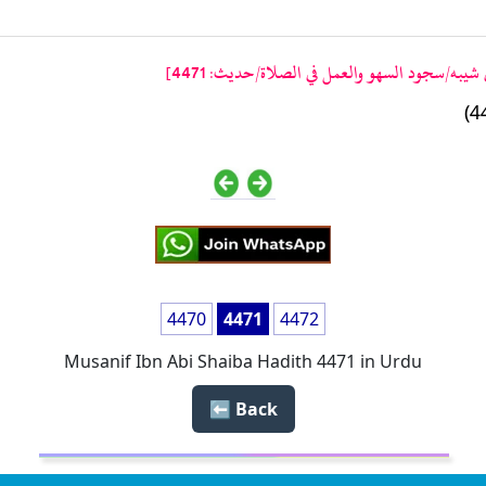
يبه/سجود السهو والعمل في الصلاة/حدیث: 4471]
4470
4471
4472
Musanif Ibn Abi Shaiba Hadith 4471 in Urdu
Back ⬅️