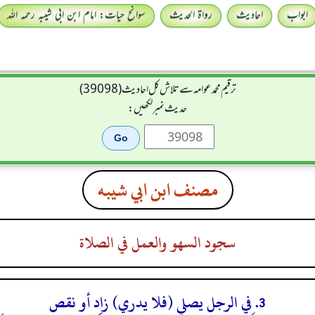
ابواب
احادیث
رواۃ الحدیث
سوانح حیات: امام ابن ابی شیبہ رحمہ اللہ
ترقیم محمدعوامہ سے تلاش کل احادیث (39098)
حدیث نمبر لکھیں:
مصنف ابن ابي شيبه
سجود السهو والعمل في الصلاة
3. في الرجل يصلي (فلا يدري) زاد أو نقص