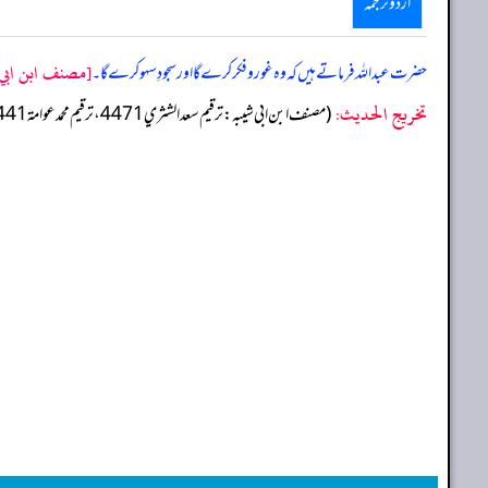
اردو ترجمہ
[مصنف ابن ابي ش
حضرت عبداللہ فرماتے ہیں کہ وہ غور وفکر کرے گا اور سجودِ سہو کرے گا۔
تخریج الحدیث:
(مصنف ابن ابي شيبه: ترقيم سعد الشثري 4471، ترقيم محمد عوامة 4441)