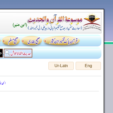
Ur-Latn
Eng
الحمد