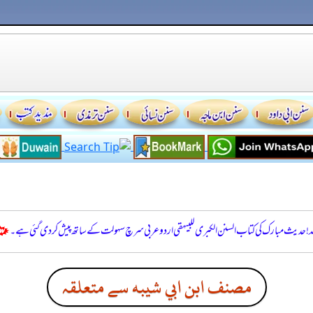
للہ! حدیث مبارک کی کتاب السنن الكبرى للبيهقي اردو عربی سرچ سہولت کے ساتھ پیش کر دی گئی ہے۔
مصنف ابن ابي شيبه سے متعلقہ