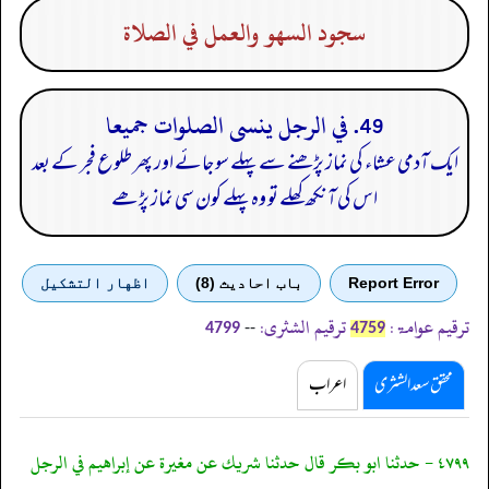
سجود السهو والعمل في الصلاة
49. في الرجل ينسى الصلوات جميعا
ایک آدمی عشاء کی نماز پڑھنے سے پہلے سو جائے اور پھر طلوع فجر کے بعد
اس کی آنکھ کھلے تو وہ پہلے کون سی نماز پڑھے
Report Error
باب احادیث (8)
اظهار التشكيل
ترقیم عوامۃ:
ترقیم الشثری:
--
4799
4759
محقق سعد الشثری
اعراب
٤٧٩٩ - حدثنا ابو بكر قال حدثنا شريك عن مغيرة عن إبراهيم في الرجل