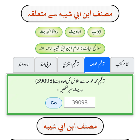
مصنف ابن ابي شيبه سے متعلقہ
ابواب
احادیث
رواۃ الحدیث
سوانح حیات: امام ابن ابی شیبہ رحمہ اللہ
تمام کتب
ترقیم عوامہ
ترقيم الشژي
عربی لفظ
اردو لفظ
ترقیم محمدعوامہ سے تلاش کل احادیث (39098)
حدیث نمبر لکھیں:
مصنف ابن ابي شيبه