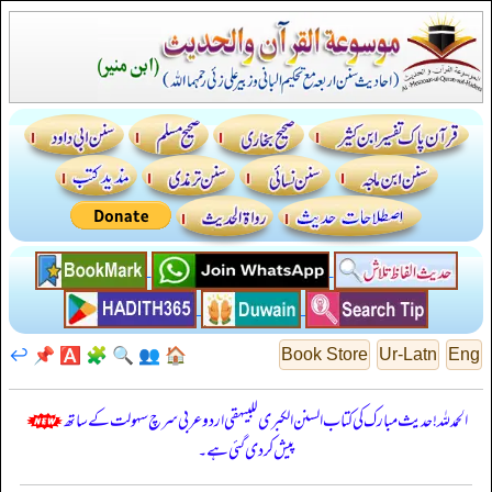
↩️
📌
🅰️
🧩
🔍
👥
🏠
Book Store
Ur-Latn
Eng
الحمدللہ! حدیث مبارک کی کتاب السنن الكبرى للبيهقي اردو عربی سرچ سہولت کے ساتھ
پیش کر دی گئی ہے۔