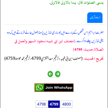
ينسى الصلوات قال: يبدا بالاولى فالاولى.
اردو ترجمہ
حضرت ابراہیم اس شخص کے بارے میں جو ساری نمازیں پڑھنا بھول جائے فرماتے ہیں کہ وہ
[مصنف ابن ابي شيبه/سجود السهو والعمل في
پہلی نمازیں پہلے ادا کرے۔
الصلاة/حدیث: 4799]
تخریج الحدیث:
(مصنف ابن ابي شيبه: ترقيم سعد الشثري 4799، ترقيم محمد عوامة 4759)
4798
4799
4800