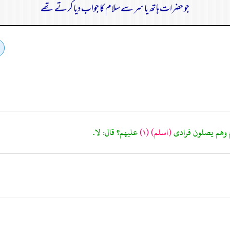
جو حضرات ہاتھ یا سر سے سلام کا جواب دیا کرتے تھے
(اسلم)
(١)
عليهم؟ قال: لا.