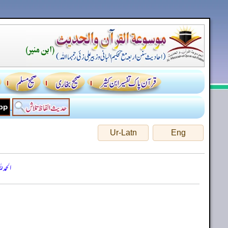
Ur-Latn
Eng
الحمد