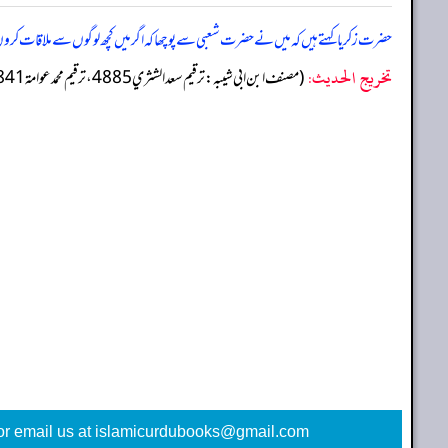
حضرت زکریا کہتے ہیں کہ میں نے حضرت شعبی سے پوچھا کہ اگر میں کچھ لوگوں سے ملاقات کروں ا
تخریج الحدیث:
(مصنف ابن ابي شيبه: ترقيم سعد الشثري 4885، ترقيم محمد عوامة 4841)
or email us at islamicurdubooks@gmail.com