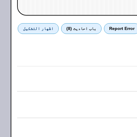
Report Error
باب احادیث (8)
اظهار التشكيل