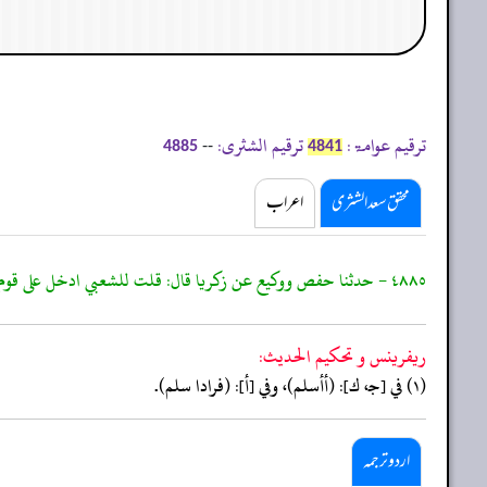
ترقیم عوامۃ:
ترقیم الشثری:
--
4885
4841
محقق سعد الشثری
اعراب
٤٨٨٥ - حدثنا حفص ووكيع عن زكريا قال: قلت للشعبي ادخل على قوم وهم يصلون فرادى
ريفرينس و تحكيم الحدیث:
(١) في [جـ، ك]: (أأسلم)، وفي [أ]: (فرادا سلم).
اردو ترجمہ