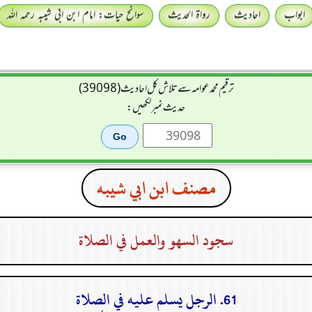
ابواب
احادیث
رواۃ الحدیث
سوانح حیات: امام ابن ابی شیبہ رحمہ اللہ
ترقیم محمدعوامہ سے تلاش کل احادیث (39098)
حدیث نمبر لکھیں:
مصنف ابن ابي شيبه
سجود السهو والعمل في الصلاة
61. الرجل يسلم عليه في الصلاة