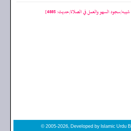
يبه/سجود السهو والعمل في الصلاة/حدیث: 4885]
© 2005-2026, Developed by Islamic Urdu B