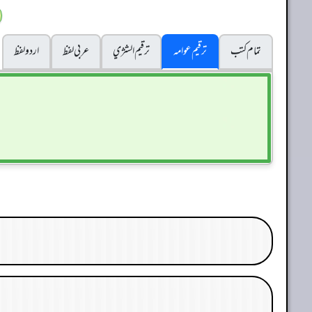
تمام کتب
ترقیم عوامہ
ترقيم الشژي
عربی لفظ
اردو لفظ