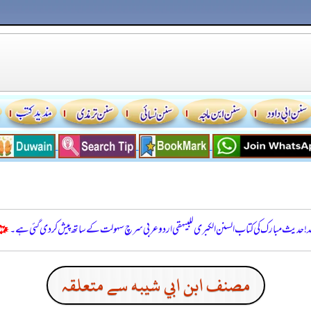
للہ! حدیث مبارک کی کتاب السنن الكبرى للبيهقي اردو عربی سرچ سہولت کے ساتھ پیش کر دی گئی ہے۔
مصنف ابن ابي شيبه سے متعلقہ