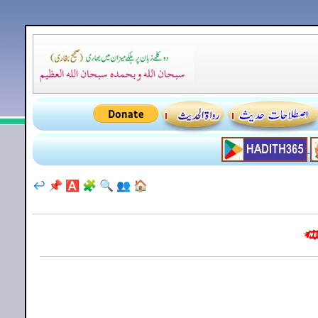
↩️
📌
🅰️
🧩
🔍
👥
🏠