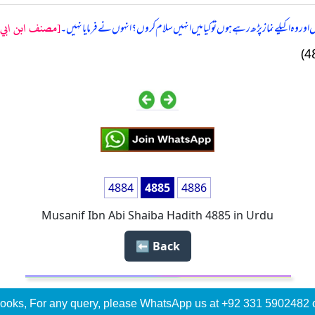
[مصنف ابن ابي ش
ور وہ اکیلے نماز پڑھ رہے ہوں تو کیا میں انہیں سلام کروں؟ انہوں نے فرمایا نہیں۔
4884
4885
4886
Musanif Ibn Abi Shaiba Hadith 4885 in Urdu
Back ⬅️
ooks, For any query, please WhatsApp us at +92 331 5902482 