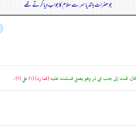
جو حضرات ہاتھ یا سر سے سلام کا جواب دیا کرتے تھے
(فما رد)
(١)
علي
(٢)
.