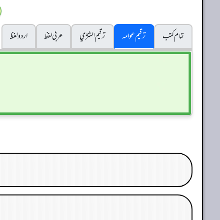
تمام کتب
ترقیم عوامہ
ترقيم الشژي
عربی لفظ
اردو لفظ