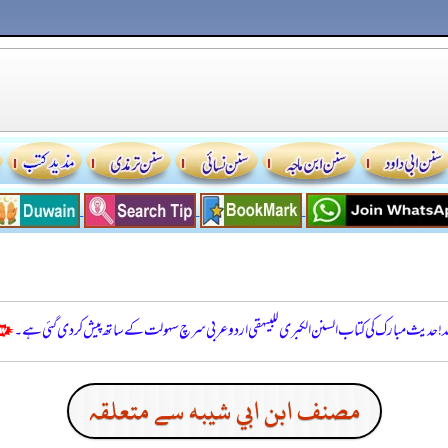
للہ! حدیث مبارک کی کتاب السنن الكبرى للبيهقي اردو عربی سرچ سہولت کے ساتھ پیش کر دی گئی ہے۔
مصنف ابن ابي شيبه سے متعلقہ