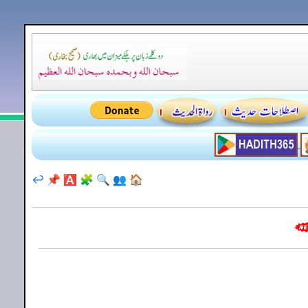
↩️
📌
🅰️
🧩
🔍
👥
🏠