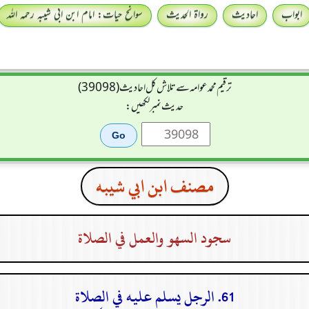
ابواب
احادیث
رواۃ الحدیث
سوانح حیات: امام ابن ابی شیبہ رحمہ اللہ
ترقیم محمدعوامہ سے تلاش کل احادیث (39098)
حدیث نمبر لکھیں:
مصنف ابن ابي شيبه
سجود السهو والعمل في الصلاة
61. الرجل يسلم عليه في الصلاة