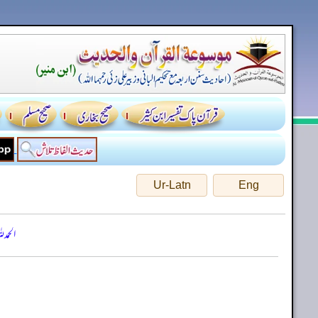
Ur-Latn
Eng
الحمد