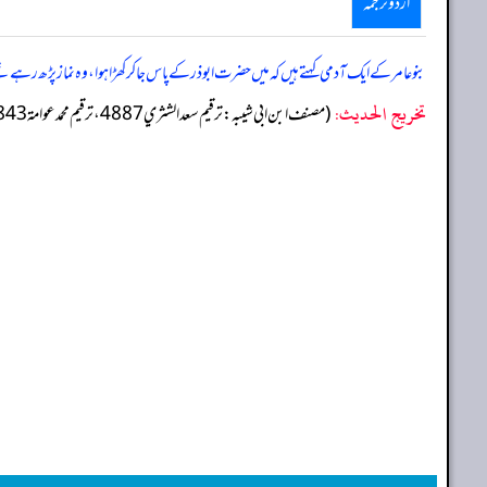
اردو ترجمہ
بنو عامر کے ایک آدمی کہتے ہیں کہ میں حضرت ابو ذر کے پاس جا کر کھڑا ہوا، وہ نماز پڑھ رہ
تخریج الحدیث:
(مصنف ابن ابي شيبه: ترقيم سعد الشثري 4887، ترقيم محمد عوامة 4843)