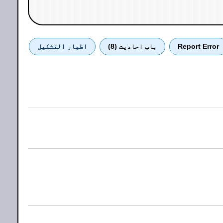
Report Error
باب احادیث (8)
اظهار التشكيل