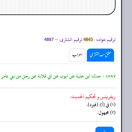
ترقیم عوامۃ:
ترقیم الشثری:
--
4887
4843
محقق سعد الشثری
اعراب
٤٨٨٧ - حدثنا ابن علية عن ايوب عن ابي قلابة عن رجل من بني عامر قال: قمت إلى جنب ابي ذر وهو يصلي فسلمت عليه
ريفرينس و تحكيم الحدیث:
(١) في [أ]: (فيرد).
(٢) مجهول.