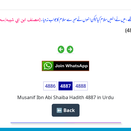
[مصنف ابن ابي شيبه/سجود 
ے تھے، میں نے انہیں سلام کیا لیکن انہوں نے میرے سلام کا جواب نہ دیا۔
4886
4887
4888
Musanif Ibn Abi Shaiba Hadith 4887 in Urdu
Back ⬅️