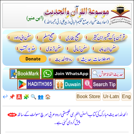
↩️
📌
🅰️
🧩
🔍
👥
🏠
Book Store
Ur-Latn
Eng
الحمدللہ! حدیث مبارک کی کتاب السنن الكبرى للبيهقي اردو عربی سرچ سہولت کے ساتھ
پیش کر دی گئی ہے۔