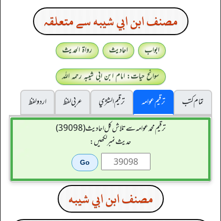
مصنف ابن ابي شيبه سے متعلقہ
ابواب
احادیث
رواۃ الحدیث
سوانح حیات: امام ابن ابی شیبہ رحمہ اللہ
تمام کتب
ترقیم عوامہ
ترقيم الشژي
عربی لفظ
اردو لفظ
ترقیم محمدعوامہ سے تلاش کل احادیث (39098)
حدیث نمبر لکھیں:
مصنف ابن ابي شيبه