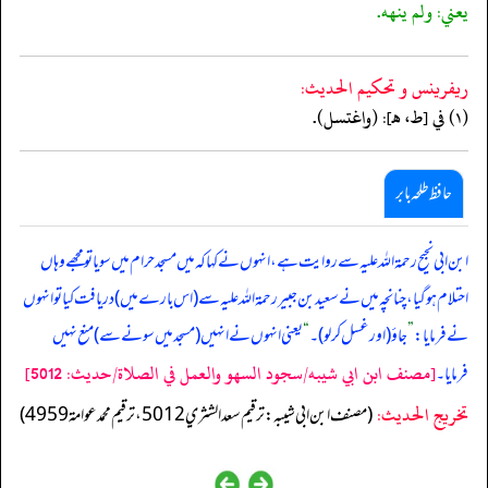
يعني: ولم ينهه.
ريفرينس و تحكيم الحدیث:
(١) في [ط، هـ]: (واغتسل).
حافظ طلحہ بابر
ابن ابی نجیح رحمۃ اللہ علیہ سے روایت ہے، انہوں نے کہا کہ میں مسجد حرام میں سویا تو مجھے وہاں
احتلام ہو گیا، چنانچہ میں نے سعید بن جبیر رحمۃ اللہ علیہ سے (اس بارے میں) دریافت کیا تو انہوں
نے فرمایا:
”
جاؤ (اور غسل کر لو)۔
“
یعنی انہوں نے انہیں (مسجد میں سونے سے) منع نہیں
[مصنف ابن ابي شيبه/سجود السهو والعمل في الصلاة/حدیث: 5012]
فرمایا۔
تخریج الحدیث:
(مصنف ابن ابي شيبه: ترقيم سعد الشثري 5012، ترقيم محمد عوامة 4959)