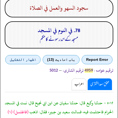
سجود السهو والعمل في الصلاة
78. في النوم في المسجد
مسجد کے اندر سونے کا حکم
Report Error
باب احادیث (13)
اظهار التشكيل
ترقیم عوامۃ:
ترقیم الشثری:
--
5012
4959
محقق سعد الشثری
اعراب
٥٠١٢ - حدثنا وكيع قال: حدثنا سفيان عن ابن ابي نجيح قال: نمت في المسجد
الحرام فاحتلمت فيه، فسالت سعيد بن جبير، فقال: اذهب
(فاغتسل)
(١)