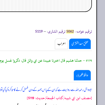
ترقیم عوامۃ:
ترقیم الشثری:
--
5119
5062
محقق سعد الشثری
اعراب
٥١١٩ - حدثنا هشيم قال اخبرنا عبيدة عن ابي وائل قال: ذكروا غسل يوم الجمعة عنده فقال ابو وائل: إنه ليس بواجب؛ رب شيخ كبير لو اغتسل في البرد الشديد يوم الجمعة لمات.
حافظ طلحہ بابر
ابو وائل رحمہ اللہ سے روایت ہے کہ ان کے پاس جمعہ کے دن غسل کرنے کا تذکرہ کیا گیا تو 
[مصنف ابن ابي شيبه/كتاب الجمعة/حدیث: 5119]