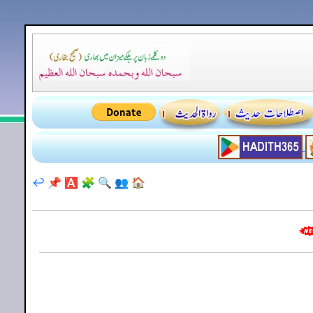
↩️
📌
🅰️
🧩
🔍
👥
🏠