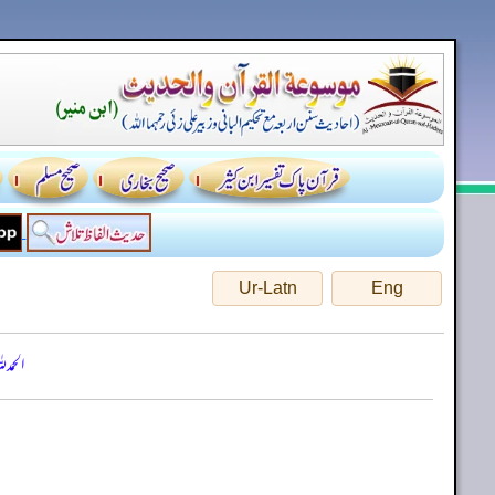
Ur-Latn
Eng
الحمد