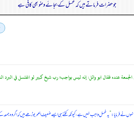
جو حضرات فرماتے ہیں کہ غسل کے بجائے وضو بھی کافی ہے
انہوں نے فرمایا:
”
یہ غسل واجب نہیں ہے، کیونکہ کتنے ہی ایسے ضعیف العمر بوڑھے ہیں کہ اگر وہ جمع