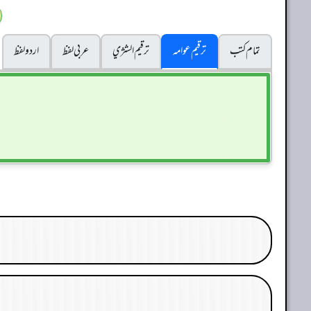
تمام کتب
ترقیم عوامہ
ترقيم الشژي
عربی لفظ
اردو لفظ