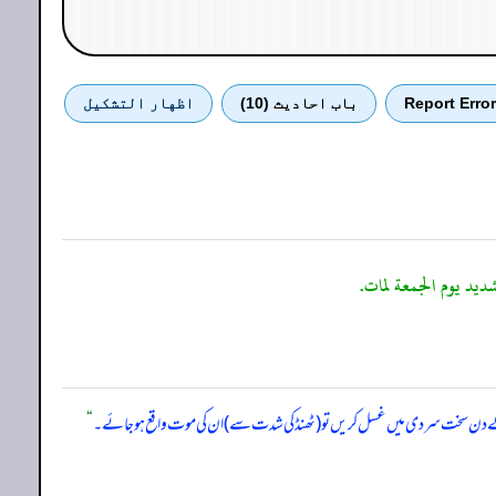
Report Error
باب احادیث (10)
اظهار التشكيل
ہ کے دن سخت سردی میں غسل کریں تو (ٹھنڈ کی شدت سے) ان کی موت واقع ہو جائے۔
“