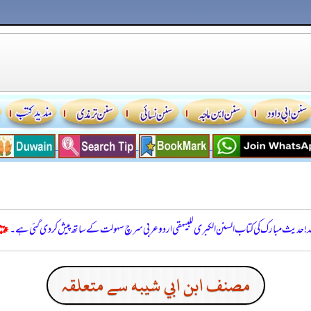
للہ! حدیث مبارک کی کتاب السنن الكبرى للبيهقي اردو عربی سرچ سہولت کے ساتھ پیش کر دی گئی ہے۔
مصنف ابن ابي شيبه سے متعلقہ