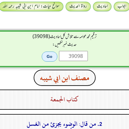
ابواب
احادیث
رواۃ الحدیث
سوانح حیات: امام ابن ابی شیبہ رحمہ اللہ
ترقیم محمدعوامہ سے تلاش کل احادیث (39098)
حدیث نمبر لکھیں:
مصنف ابن ابي شيبه
كتاب الجمعة
2. من قال: الوضوء يجزئ من الغسل