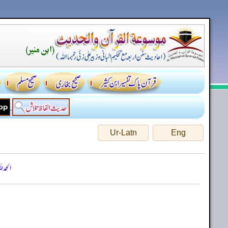
Ur-Latn
Eng
الحمد