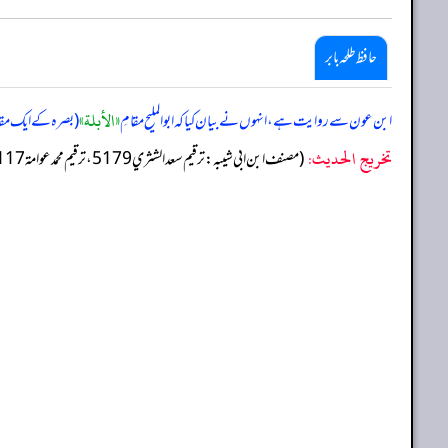
حافظ طلحہ بابر
«الأبلة»
ابن عون سے روایت ہے، انہوں نے بیان کیا کہ ابو الملیح مقامِ
(بصرہ کے ایک مقام
تخریج الحدیث:
(مصنف ابن ابي شيبه: ترقيم سعد الشثري 5179، ترقيم محمد عوامة 5117)