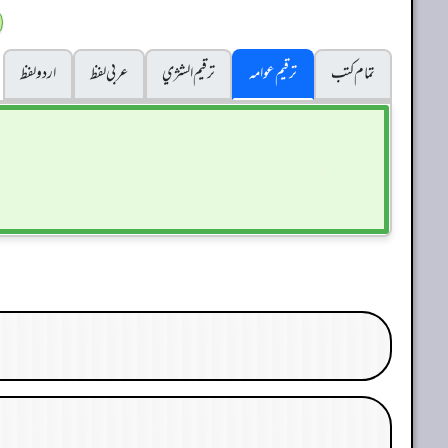
تمام کتب
ترقیم عوامہ
ترقيم الشژي
عربی لفظ
اردو لفظ