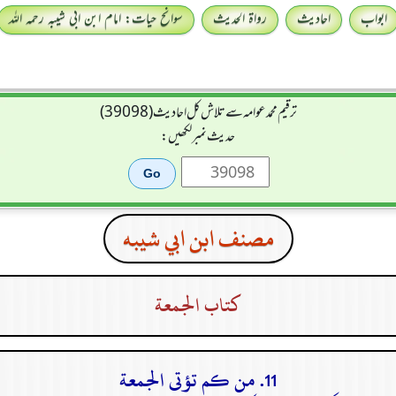
ابواب
احادیث
رواۃ الحدیث
سوانح حیات: امام ابن ابی شیبہ رحمہ اللہ
ترقیم محمدعوامہ سے تلاش کل احادیث (39098)
حدیث نمبر لکھیں:
مصنف ابن ابي شيبه
كتاب الجمعة
11. من كم تؤتى الجمعة