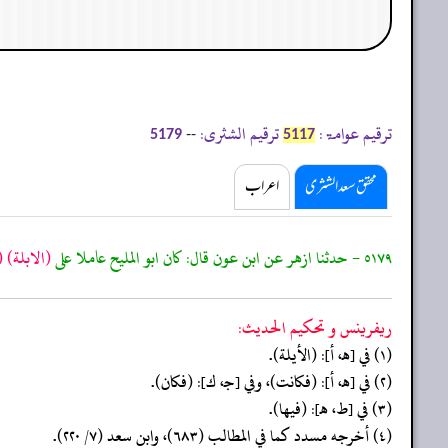
ترقیم عوامۃ:
ترقیم الشثری:
--
5179
5117
محقق سعد الشثری
اعراب
٥١٧٩ - حدثنا ازهر عن ابن عون قال: كان ابو المليح عاملا على
(الابلة)
١)
ريفرينس و تحكيم الحدیث:
(١) في [هـ، أ]: (الأيلة).
(٢) في [هـ، أ]: (فكانت)، وفي [جـ، ك]: (فكان).
(٣) في [ط، هـ]: (فيها).
(٤) أخرجه مسدد كما في المطالب (٦٨٣)، وابن سعد (٧/ ٢٢٠).