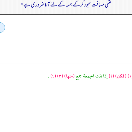
کتنی مسافت عبور کر کے جمعہ کے لئے آنا ضروری ہے؟
(
(فكان)
(٢)
إذا اتت الجمعة جمع
(منها)
(٣)
(٤)
.