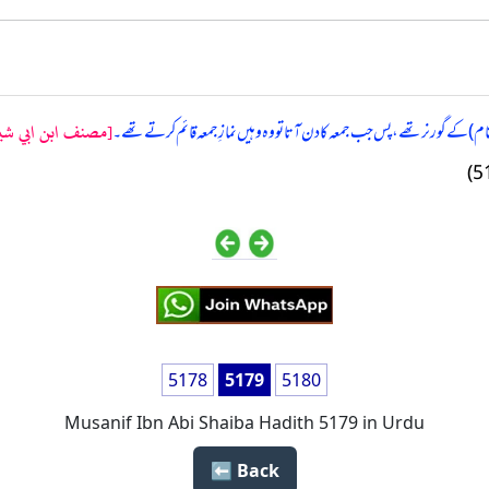
[مصنف ابن ابي شيبه
) کے گورنر تھے، پس جب جمعہ کا دن آتا تو وہ وہیں نمازِ جمعہ قائم کرتے تھے۔
5178
5179
5180
Musanif Ibn Abi Shaiba Hadith 5179 in Urdu
Back ⬅️