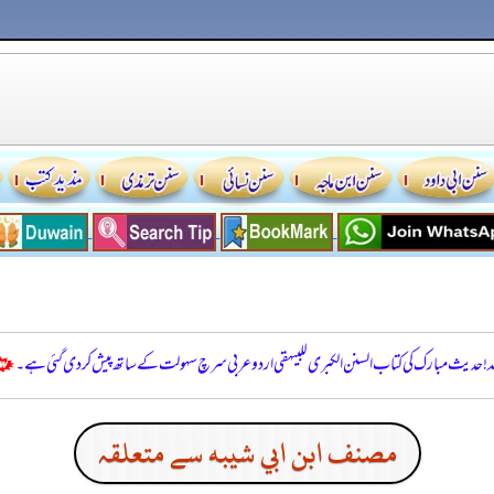
للہ! حدیث مبارک کی کتاب السنن الكبرى للبيهقي اردو عربی سرچ سہولت کے ساتھ پیش کر دی گئی ہے۔
مصنف ابن ابي شيبه سے متعلقہ