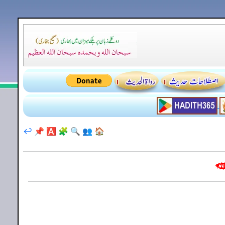
↩️
📌
🅰️
🧩
🔍
👥
🏠