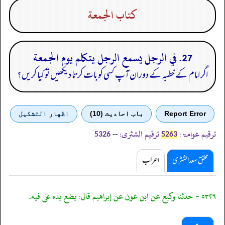
كتاب الجمعة
27. في الرجل يسمع الرجل يتكلم يوم الجمعة
اگر امام کے خطبہ کے دوران آپ کسی کو بات کرتا دیکھیں تو کیا کریں؟
Report Error
باب احادیث (10)
اظهار التشكيل
ترقیم عوامۃ:
ترقیم الشثری:
--
5326
5263
محقق سعد الشثری
اعراب
٥٣٢٦ - حدثنا وكيع عن ابن عون عن إبراهيم قال: يضع يده على فيه.