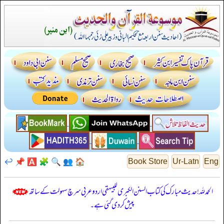
↩️
📌
🅰️
🧩
🔍
👥
🏠
Book Store
Ur-Latn
Eng
الحمدللہ! حدیث مبارک کی کتاب السنن الكبرى للبيهقي اردو عربی سرچ سہولت کے ساتھ
پیش کر دی گئی ہے۔