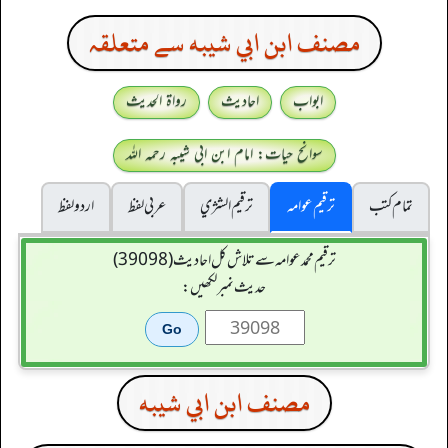
مصنف ابن ابي شيبه سے متعلقہ
ابواب
احادیث
رواۃ الحدیث
سوانح حیات: امام ابن ابی شیبہ رحمہ اللہ
تمام کتب
ترقیم عوامہ
ترقيم الشژي
عربی لفظ
اردو لفظ
ترقیم محمدعوامہ سے تلاش کل احادیث (39098)
حدیث نمبر لکھیں:
مصنف ابن ابي شيبه