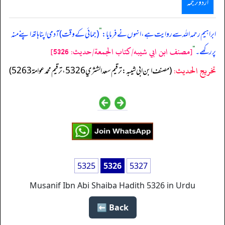
اردو ترجمہ
ابراہیم رحمہ اللہ سے روایت ہے، انہوں نے فرمایا:
”
(جمائی کے وقت) آدمی اپنا ہاتھ اپنے منہ
[مصنف ابن ابي شيبه/كتاب الجمعة/حدیث: 5326]
پر رکھے۔
“
تخریج الحدیث:
(مصنف ابن ابي شيبه: ترقيم سعد الشثري 5326، ترقيم محمد عوامة 5263)
5325
5326
5327
Musanif Ibn Abi Shaiba Hadith 5326 in Urdu
Back ⬅️