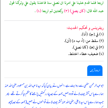
اربعا فلما قدم علينا علي امرنا ان نصلي ستا فاخذنا يقول علي وتركنا قول
عبد الله قال:
(كان يصلي)
(٣)
ركعتين ثم اربعا
(٤)
.
ريفرينس و تحكيم الحدیث:
(١) في [جـ]: (أنا).
(٢) سقط من: [أ، ب، د] (أن).
(٣) في [هـ]: (كانا نصلي).
(٤) ضعيف، عطاء اختلط.
اردو ترجمہ
ابوعبدالرحمن سلمی سے روایت ہے، انہوں نے بیان کیا کہ سیدنا عبداللہ بن مسعود رضی اللہ عنہ
ہمارے پاس تشریف لائے تو وہ ہمیں جمعہ کے بعد چار رکعتیں پڑھنے کا حکم دیا کرتے تھے، پھر
جب ہمارے پاس سیدنا علی رضی اللہ عنہ تشریف لائے تو انہوں نے ہمیں (جمعہ کے بعد) چھ