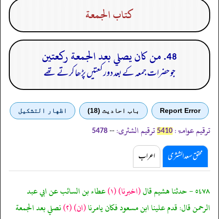
كتاب الجمعة
48. من كان يصلي بعد الجمعة ركعتين
جو حضرات جمعہ کے بعد دور کعتیں پڑھا کرتے تھے
Report Error
باب احادیث (18)
اظهار التشكيل
ترقیم عوامۃ:
ترقیم الشثری:
--
5478
5410
محقق سعد الشثری
اعراب
٥٤٧٨ - حدثنا هشيم قال
(اخبرنا)
(١)
عطاء بن السائب عن ابي عبد
الرحمن قال: قدم علينا ابن مسعود فكان يامرنا
(ان)
(٢)
نصلي بعد الجمعة