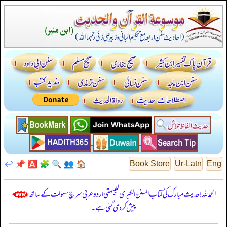
↩️
📌
🅰️
🧩
🔍
👥
🏠
Book Store
Ur-Latn
Eng
الحمدللہ! حدیث مبارک کی کتاب السنن الكبرى للبيهقي اردو عربی سرچ سہولت کے ساتھ
پیش کر دی گئی ہے۔