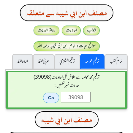
مصنف ابن ابي شيبه سے متعلقہ
ابواب
احادیث
رواۃ الحدیث
سوانح حیات: امام ابن ابی شیبہ رحمہ اللہ
تمام کتب
ترقیم عوامہ
ترقيم الشژي
عربی لفظ
اردو لفظ
ترقیم محمدعوامہ سے تلاش کل احادیث (39098)
حدیث نمبر لکھیں:
مصنف ابن ابي شيبه