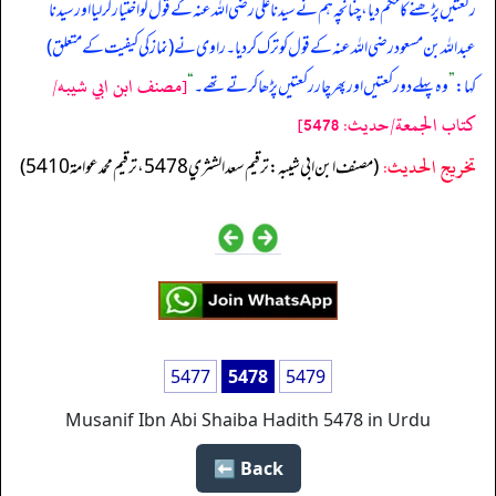
رکعتیں پڑھنے کا حکم دیا، چنانچہ ہم نے سیدنا علی رضی اللہ عنہ کے قول کو اختیار کر لیا اور سیدنا
عبداللہ بن مسعود رضی اللہ عنہ کے قول کو ترک کر دیا۔ راوی نے (نماز کی کیفیت کے متعلق)
[مصنف ابن ابي شيبه/
کہا:
”
وہ پہلے دو رکعتیں اور پھر چار رکعتیں پڑھا کرتے تھے۔
“
كتاب الجمعة/حدیث: 5478]
تخریج الحدیث:
(مصنف ابن ابي شيبه: ترقيم سعد الشثري 5478، ترقيم محمد عوامة 5410)
5477
5478
5479
Musanif Ibn Abi Shaiba Hadith 5478 in Urdu
Back ⬅️