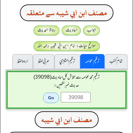
مصنف ابن ابي شيبه سے متعلقہ
ابواب
احادیث
رواۃ الحدیث
سوانح حیات: امام ابن ابی شیبہ رحمہ اللہ
تمام کتب
ترقیم عوامہ
ترقيم الشژي
عربی لفظ
اردو لفظ
ترقیم محمدعوامہ سے تلاش کل احادیث (39098)
حدیث نمبر لکھیں:
مصنف ابن ابي شيبه