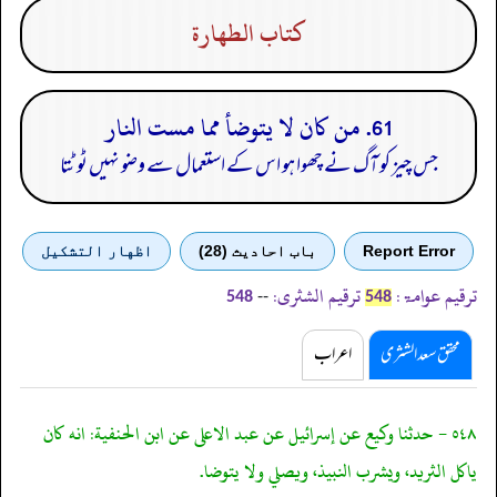
كتاب الطهارة
61. من كان لا يتوضأ مما مست النار
جس چیز کو آگ نے چھوا ہو اس کے استعمال سے وضو نہیں ٹوٹتا
Report Error
باب احادیث (28)
اظهار التشكيل
ترقیم عوامۃ:
ترقیم الشثری:
--
548
548
محقق سعد الشثری
اعراب
٥٤٨ - حدثنا وكيع عن إسرائيل عن عبد الاعلى عن ابن الحنفية: انه كان
ياكل الثريد، ويشرب النبيذ، ويصلي ولا يتوضا.