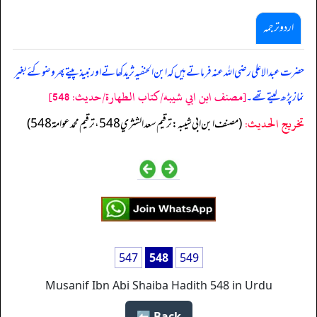
اردو ترجمہ
حضرت عبد الاعلی رضی اللہ عنہ فرماتے ہیں کہ ابن الحنفیہ ثرید کھاتے اور نبیذ پیتے پھر وضو کئے بغیر
[مصنف ابن ابي شيبه/كتاب الطهارة/حدیث: 548]
نماز پڑھ لیتے تھے۔
تخریج الحدیث:
(مصنف ابن ابي شيبه: ترقيم سعد الشثري 548، ترقيم محمد عوامة 548)
547
548
549
Musanif Ibn Abi Shaiba Hadith 548 in Urdu
Back ⬅️