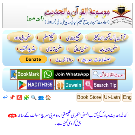
↩️
📌
🅰️
🧩
🔍
👥
🏠
Book Store
Ur-Latn
Eng
الحمدللہ! حدیث مبارک کی کتاب السنن الكبرى للبيهقي اردو عربی سرچ سہولت کے ساتھ
پیش کر دی گئی ہے۔