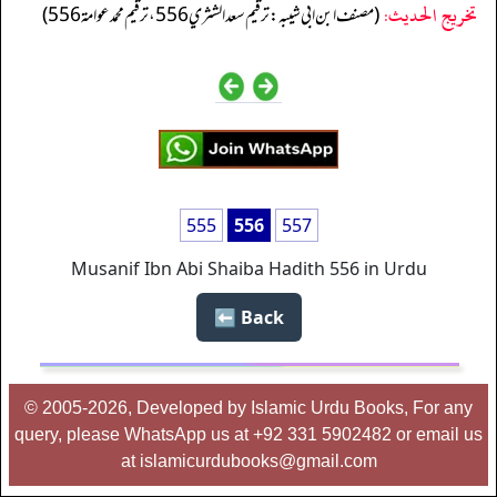
تخریج الحدیث:
(مصنف ابن ابي شيبه: ترقيم سعد الشثري 556، ترقيم محمد عوامة 556)
555
556
557
Musanif Ibn Abi Shaiba Hadith 556 in Urdu
Back ⬅️
© 2005-2026, Developed by Islamic Urdu Books, For any
query, please WhatsApp us at +92 331 5902482 or email us
at islamicurdubooks@gmail.com