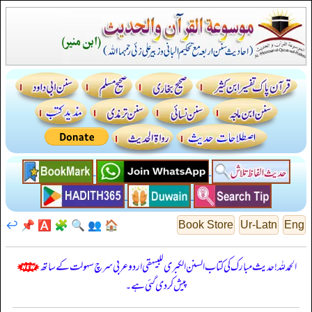
↩️
📌
🅰️
🧩
🔍
👥
🏠
Book Store
Ur-Latn
Eng
الحمدللہ! حدیث مبارک کی کتاب السنن الكبرى للبيهقي اردو عربی سرچ سہولت کے ساتھ
پیش کر دی گئی ہے۔