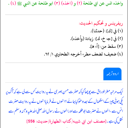
واخذه انس عن ابي طلحة
(٢)
و
(اخذه)
(٣)
ابو طلحة عن النبي ﷺ
(٤)
.
ريفرينس و تحكيم الحدیث:
(١) في [ك]: (حدثنا).
(٢) في [جـ، خ، ك]: زيادة (وأخذه).
(٣) سقط من: [أ، هـ].
(٤) ضعيف؛ لضعف مطر، أخرجه الطحاوي ١/ ٦٢.
اردو ترجمہ
ایک مرتبہ مطر الوراق سے پوچھا گیا کہ حضرت حسن بصری نے یہ روایت کس سے لی ہے کہ آگ پر
پکی ہوئی چیز کے استعمال کے بعد وضو کیا جائے؟ انہوں نے فرمایا انہوں نے یہ روایت حضرت
انس سے، انہوں نے حضرت ابو طلحہ سے اور انہوں نے رسول اللہ صلی اللہ علیہ وآلہ وسلم سے
[مصنف ابن ابي شيبه/كتاب الطهارة/حدیث: 556]
نقل کی ہے۔