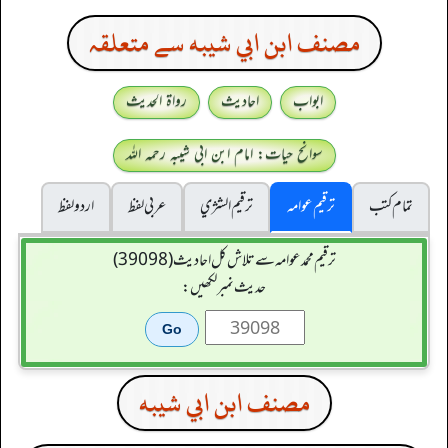
مصنف ابن ابي شيبه سے متعلقہ
ابواب
احادیث
رواۃ الحدیث
سوانح حیات: امام ابن ابی شیبہ رحمہ اللہ
تمام کتب
ترقیم عوامہ
ترقيم الشژي
عربی لفظ
اردو لفظ
ترقیم محمدعوامہ سے تلاش کل احادیث (39098)
حدیث نمبر لکھیں:
مصنف ابن ابي شيبه