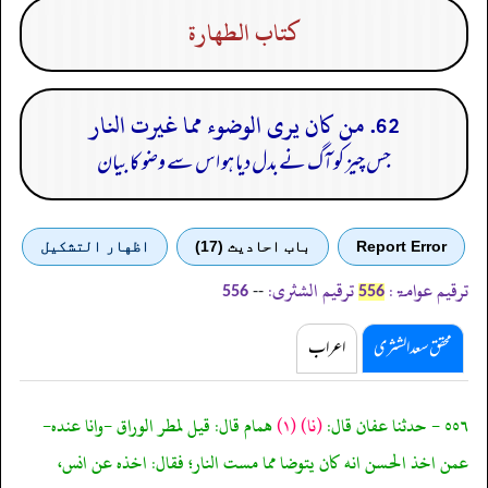
كتاب الطهارة
62. من كان يرى الوضوء مما غيرت النار
جس چیز کو آگ نے بدل دیا ہو اس سے وضو کا بیان
Report Error
باب احادیث (17)
اظهار التشكيل
ترقیم عوامۃ:
ترقیم الشثری:
--
556
556
محقق سعد الشثری
اعراب
٥٥٦ - حدثنا عفان قال:
(نا)
(١)
همام قال: قيل لمطر الوراق -وانا عنده-
عمن اخذ الحسن انه كان يتوضا مما مست النار؛ فقال: اخذه عن انس،