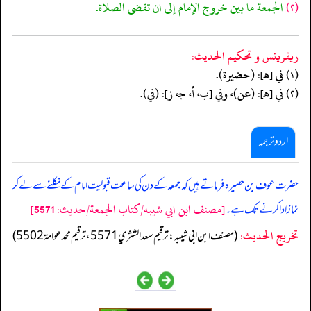
(٢)
الجمعة ما بين خروج الإمام إلى ان تقضى الصلاة.
ريفرينس و تحكيم الحدیث:
(١) في [هـ]: (حضيرة).
(٢) في [هـ]: (عن)، وفي [ب، أ، جـ، ز]: (في).
اردو ترجمہ
حضرت عوف بن حصیرہ فرماتے ہیں کہ جمعہ کے دن کی ساعت قبولیت امام کے نکلنے سے لے کر
[مصنف ابن ابي شيبه/كتاب الجمعة/حدیث: 5571]
نماز ادا کرنے تک ہے۔
تخریج الحدیث:
(مصنف ابن ابي شيبه: ترقيم سعد الشثري 5571، ترقيم محمد عوامة 5502)