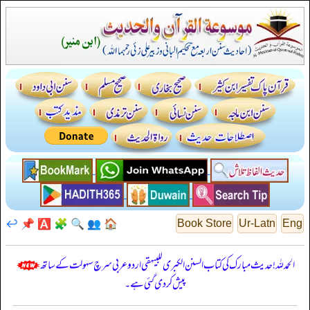
↩️
📌
🅰️
🧩
🔍
👥
🏠
Book Store
Ur-Latn
Eng
الحمدللہ! حدیث مبارک کی کتاب السنن الكبرى للبيهقي اردو عربی سرچ سہولت کے ساتھ
پیش کر دی گئی ہے۔