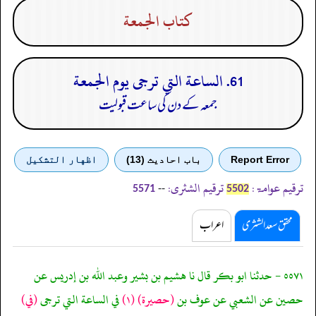
كتاب الجمعة
61. الساعة التي ترجى يوم الجمعة
جمعہ کے دن کی ساعت قبولیت
Report Error
باب احادیث (13)
اظهار التشكيل
ترقیم عوامۃ:
ترقیم الشثری:
--
5571
5502
محقق سعد الشثری
اعراب
٥٥٧١ - حدثنا ابو بكر قال نا هشيم بن بشير وعبد الله بن إدريس عن
حصين عن الشعبي عن عوف بن
(حصيرة)
(١)
في الساعة التي ترجى
(في)