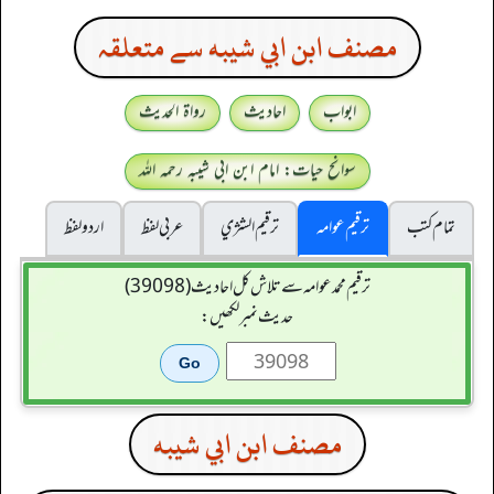
مصنف ابن ابي شيبه سے متعلقہ
ابواب
احادیث
رواۃ الحدیث
سوانح حیات: امام ابن ابی شیبہ رحمہ اللہ
تمام کتب
ترقیم عوامہ
ترقيم الشژي
عربی لفظ
اردو لفظ
ترقیم محمدعوامہ سے تلاش کل احادیث (39098)
حدیث نمبر لکھیں:
مصنف ابن ابي شيبه