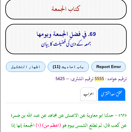
كتاب الجمعة
69. في فضل الجمعة ويومها
جمعہ کے دن کی فضیلت کا بیان
Report Error
باب احادیث (11)
اظهار التشكيل
ترقیم عوامۃ:
ترقیم الشثری:
--
5625
5555
محقق سعد الشثری
اعراب
٥٦٢٥ - حدثنا ابو معاوية عن الاعمش عن مجاهد عن عبد الله بن ضمرة
عن كعب قال: لم تطلع الشمس بيوم هو
(اعظم من)
(١)
الجمعة إنها إذا