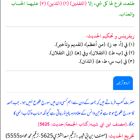
طلعت فزع لها كل شيء إلا
(الثقلين)
(٢)
(اللذين)
(٣)
عليهما الحساب
والعذاب.
ريفرينس و تحكيم الحدیث:
(١) في [أ، جـ، ز]: (من أعظم)، (تقديم وتأخير).
(٢) في [ب، ط]: (الثقلان)، وفي [هـ]: (إلى الثقلان).
(٣) في [ب، س، ط، هـ]: (اللذان).
اردو ترجمہ
حضرت کعب فرماتے ہیں کہ جمعہ کے دن سے اہم کسی دن میں سورج طلوع نہیں ہوا۔ جب جمعہ
کا سورج طلوع ہوتا ہے تو جن و انس کے علاوہ ہر چیز ڈر جاتی ہے کیونکہ حساب و کتاب انہی کا
[مصنف ابن ابي شيبه/كتاب الجمعة/حدیث: 5625]
ہوگا۔
تخریج الحدیث:
(مصنف ابن ابي شيبه: ترقيم سعد الشثري 5625، ترقيم محمد عوامة 5555)