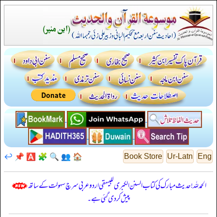
↩️
📌
🅰️
🧩
🔍
👥
🏠
Book Store
Ur-Latn
Eng
الحمدللہ! حدیث مبارک کی کتاب السنن الكبرى للبيهقي اردو عربی سرچ سہولت کے ساتھ
پیش کر دی گئی ہے۔