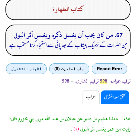
كتاب الطهارة
67. من كان يجب أن يغسل ذكره ويغسل أثر البول
جن حضرات کے نزدیک پیشاب کے بعد پانی سے استنجاء کرنا مستحب ہے
Report Error
باب احادیث (8)
اظهار التشكيل
ترقیم عوامۃ:
ترقیم الشثری:
--
598
598
محقق سعد الشثری
اعراب
٥٩٨ - حدثنا هشيم بن بشير عن غيلان بن عبد الله مولى بني مخزوم قال:
رايت ابن عمر يغسل اثر البول
(١)
.