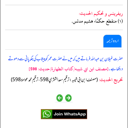
ريفرينس و تحكيم الحدیث:
(١) منقطع حكمًا، هشيم مدلس.
اردو ترجمہ
حضرت غیلان بن عبد اللہ فرماتے ہیں کہ میں نے حضرت عمرکو پیشاب کی جگہ پانی سے دھوتے
[مصنف ابن ابي شيبه/كتاب الطهارة/حدیث: 598]
دیکھا ہے۔
تخریج الحدیث:
(مصنف ابن ابي شيبه: ترقيم سعد الشثري 598، ترقيم محمد عوامة 598)