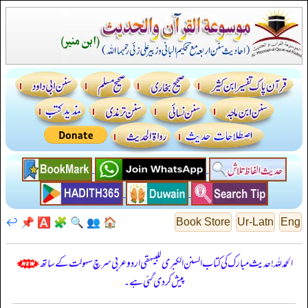
↩️
📌
🅰️
🧩
🔍
👥
🏠
Book Store
Ur-Latn
Eng
الحمدللہ! حدیث مبارک کی کتاب السنن الكبرى للبيهقي اردو عربی سرچ سہولت کے ساتھ
پیش کر دی گئی ہے۔