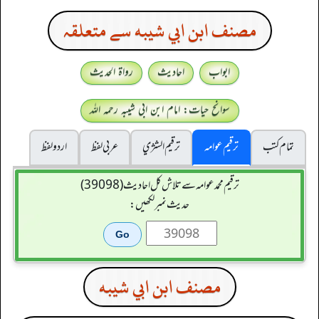
مصنف ابن ابي شيبه سے متعلقہ
ابواب
احادیث
رواۃ الحدیث
سوانح حیات: امام ابن ابی شیبہ رحمہ اللہ
تمام کتب
ترقیم عوامہ
ترقيم الشژي
عربی لفظ
اردو لفظ
ترقیم محمدعوامہ سے تلاش کل احادیث (39098)
حدیث نمبر لکھیں:
مصنف ابن ابي شيبه