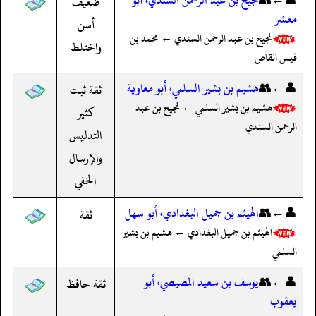
ضعيف
معشر
أسن
نجيح بن عبد الرحمن السندي ← محمد بن
واختلط
قيس القاص
👤←👥
هشيم بن بشير السلمي، أبو معاوية
ثقة ثبت
هشيم بن بشير السلمي ← نجيح بن عبد
كثير
الرحمن السندي
التدليس
والإرسال
الخفي
👤←👥
الهيثم بن جميل البغدادي، أبو سهل
ثقة
الهيثم بن جميل البغدادي ← هشيم بن بشير
السلمي
👤←👥
يوسف بن سعيد المصيصي، أبو
ثقة حافظ
يعقوب