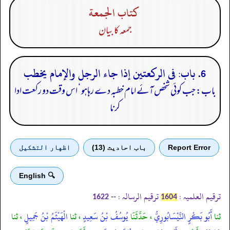
كتاب الجمعة
جمعہ کا بیان
6. باب: فى الركعتين إذا جاء الرجل والإمام يخطب
باب: جب کوئی شخص آئے امام خطبہ دے رہاہو ‘ اس وقت دو رکعت ادا
کرنا
Report Error
باب احادیث (13)
اظهار التشكيل
🔍 English
ترقیم العلمیہ :
ترقیم الرسالہ :
--
1622
1604
ثنا
أَبُو بَكْرٍ النَّيْسَابُورِيُّ
، حَدَّثَنَا
يُوسُفُ بْنُ سَعِيدٍ
، ثنا
الْهَيْثَمُ بْنُ جَمِيلٍ
، ثنا