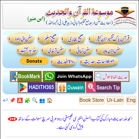
↩️
📌
🅰️
🧩
🔍
👥
🏠
Book Store
Ur-Latn
Eng
الحمدللہ! حدیث مبارک کی کتاب السنن الكبرى للبيهقي اردو عربی سرچ سہولت کے ساتھ
پیش کر دی گئی ہے۔