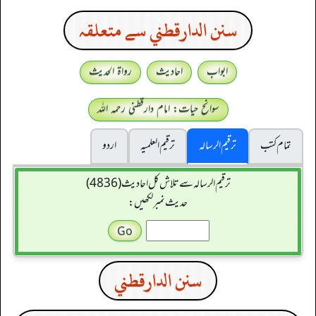
سنن الدارقطني سے متعلقہ
ابواب
احادیث
رواۃ الحدیث
سوانح حیات: امام دارقطنی رحمہ اللہ
تمام کتب
ترقیم الرسالہ
ترقیم العلمیہ
اردو
ترقیم الرسالہ سے تلاش کل احادیث (4836)
حدیث نمبر لکھیں:
سنن الدارقطني