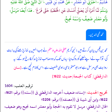
هُشَيْمٌ
، أَخْبَرَنِي
أَبُو مَعْشَرٍ
، عَنْ
مُحَمَّدِ بْنِ قَيْسٍ
،" أَنَّ النَّبِيَّ صَلَّى اللَّهُ عَلَيْهِ
وَسَلَّمَ
لَمَّا أَمَرَهُ أَنْ يُصَلِّيَ أَمْسَكَ عَنِ الْخُطْبَةِ حَتَّى فَرَغَ"
. هَذَا أَيْضًا مُرْسَلٌ،
وَأَبُو مَعْشَرٍ ضَعِيفٌ، وَاسْمُهُ نَجِيحٌ.
محمد محی الدین .
محمد بن قیس بیان کرتے ہیں: نبی کریم
صلی اللہ علیہ وسلم
نے جب انہیں یہ نماز پڑھنے کی ہدایت
کی، تو آپ نے اپنے خطبے کو روک دیا، یہاں تک کہ وہ صاحب نماز پڑھ کر فارغ ہو گئے، یہ
[سنن
روایت بھی مرسل ہے اور ابومعتمر نامی راوی ضعیف ہے، اس کا نام نجیح ہے۔
الدارقطني/ كتاب الجمعة/حدیث: 1622]
ترقیم العلمیہ:
1604
تخریج الحدیث:
«إسناده ضعيف، أخرجه الدارقطني فى ((سننه)) برقم: 1621،
1622، وابن أبى شيبة فى ((مصنفه)) برقم: 5206»
«قال الدارقطني: مرسل لا تقوم به الحجة وأبو معشر اسمه نجيح وهو ضعيف،