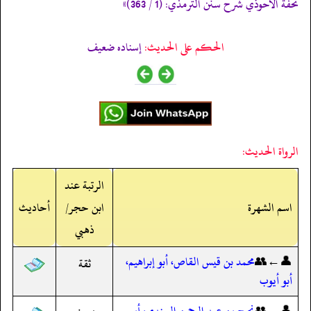
تحفة الأحوذي شرح سنن الترمذي: (1 / 363)»
الحكم على الحديث:
إسناده ضعيف
الرواة الحديث:
الرتبة عند
اسم الشهرة
ابن حجر/
أحاديث
ذهبي
👤←👥
محمد بن قيس القاص، أبو إبراهيم،
ثقة
أبو أيوب
👤←👥
نجيح بن عبد الرحمن السندي، أبو