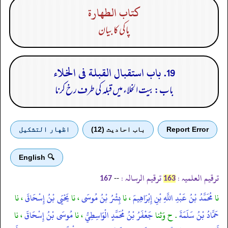
كتاب الطهارة
پاکی کا بیان
19. باب استقبال القبلة فى الخلاء
باب: بیت الخلاء میں قبلہ کی طرف رخ کرنا
Report Error
باب احادیث (12)
اظهار التشكيل
🔍 English
ترقیم العلمیہ :
ترقیم الرسالہ :
--
167
163
نا
مُحَمَّدُ بْنُ عَبْدِ اللَّهِ بْنِ إِبْرَاهِيمَ
، نا
بِشْرُ بْنُ مُوسَى
، نا
يَحْيَى بْنُ إِسْحَاقَ
، نا
حَمَّادُ بْنُ سَلَمَةَ
. ح وَثنا
جَعْفَرُ بْنُ مُحَمَّدٍ الْوَاسِطِيُّ
، نا
مُوسَى بْنُ إِسْحَاقَ
، نا