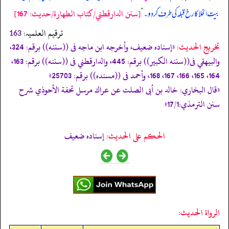
[سنن الدارقطني/كتاب الطهارة/حدیث: 167]
بیت الخلا کا رخ قبلہ کی طرف کر دو۔
“
ترقیم العلمیہ:
163
تخریج الحدیث:
«إسناده ضعيف، وأخرجه ابن ماجه فى ((سننه)) برقم: 324،
والبيهقي فى((سننه الكبير)) برقم: 445، والدارقطني فى ((سننه)) برقم: 163،
164، 165، 166، 167، 168، وأحمد فى ((مسنده)) برقم: 25703»
«قال البخاري: خالد بن أبى الصلت عن عراك مرسل تحفة الأحوذي شرح
سنن الترمذي:17/1»
الحكم على الحديث:
إسناده ضعيف
الرواة الحديث: