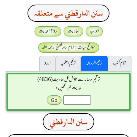
سنن الدارقطني سے متعلقہ
ابواب
احادیث
رواۃ الحدیث
سوانح حیات: امام دارقطنی رحمہ اللہ
تمام کتب
ترقیم الرسالہ
ترقیم العلمیہ
اردو
ترقیم الرسالہ سے تلاش کل احادیث (4836)
حدیث نمبر لکھیں:
سنن الدارقطني