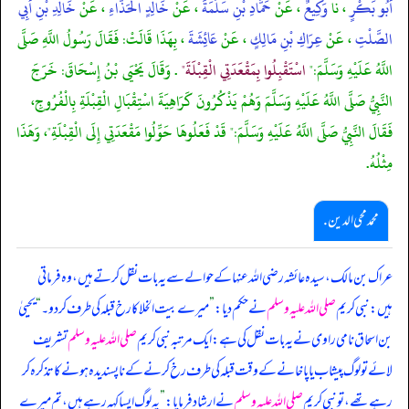
أَبُو بَكْرٍ
، نا
وَكِيعٌ
، عَنْ
حَمَّادِ بْنِ سَلَمَةَ
، عَنْ
خَالِدٍ الْحَذَّاءِ
، عَنْ
خَالِدِ بْنِ أَبِي
الصَّلْتِ
، عَنْ
عِرَاكِ بْنِ مَالِكٍ
، عَنْ
عَائِشَةَ
، بِهَذَا قَالَتْ: فَقَالَ رَسُولُ اللَّهِ صَلَّى
اللَّهُ عَلَيْهِ وَسَلَّمَ:"
اسْتَقْبِلُوا بِمَقْعَدَتِي الْقِبْلَةَ"
. وَقَالَ يَحْيَى بْنُ إِسْحَاقَ: خَرَجَ
النَّبِيُّ صَلَّى اللَّهُ عَلَيْهِ وَسَلَّمَ وَهُمْ يَذْكُرُونَ كَرَاهِيَةَ اسْتِقْبَالِ الْقِبْلَةِ بِالْفُرُوجِ،
فَقَالَ النَّبِيُّ صَلَّى اللَّهُ عَلَيْهِ وَسَلَّمَ:" قَدْ فَعَلُوهَا حَوِّلُوا مَقْعَدَتِي إِلَى الْقِبْلَةِ"، وَهَذَا
مِثْلُهُ.
محمد محی الدین .
عراک بن مالک، سیدہ عائشہ رضی اللہ عنہا کے حوالے سے یہ بات نقل کرتے ہیں، وہ فرماتی
ہیں: نبی کریم
صلی اللہ علیہ وسلم
نے حکم دیا:
”
میرے بیت الخلا کا رخ قبلہ کی طرف کر دو۔
“
یحییٰ
بن اسحاق نامی راوی نے یہ بات نقل کی ہے: ایک مرتبہ نبی کریم
صلی اللہ علیہ وسلم
تشریف
لائے تو لوگ پیشاب یا پاخانے کے وقت قبلہ کی طرف رخ کرنے کے ناپسندیدہ ہونے کا تذکرہ کر
رہے تھے، تو نبی کریم
صلی اللہ علیہ وسلم
نے ارشاد فرمایا:
”
یہ لوگ ایسا کہہ رہے ہیں، تم میرے