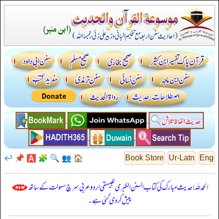
↩️
📌
🅰️
🧩
🔍
👥
🏠
Book Store
Ur-Latn
Eng
الحمدللہ! حدیث مبارک کی کتاب السنن الكبرى للبيهقي اردو عربی سرچ سہولت کے ساتھ
پیش کر دی گئی ہے۔