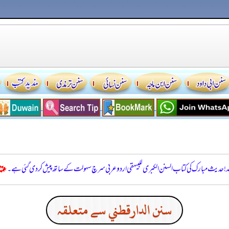
للہ! حدیث مبارک کی کتاب السنن الكبرى للبيهقي اردو عربی سرچ سہولت کے ساتھ پیش کر دی گئی ہے۔
سنن الدارقطني سے متعلقہ