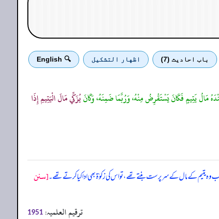
باب احادیث (7)
اظهار التشكيل
🔍 English
دَهُ مَالُ يَتِيمٍ فَكَانَ يَسْتَقْرِضُ مِنْهُ، وَرُبَّمَا ضَمِنَهُ، وَكَانَ
يُزَكِّي مَالَ الْيَتِيمِ إِذَا
[سنن
ب وہ یتیم کے مال کے سرپرست بنتے تھے، تو اس کی زکوٰۃ بھی ادا کیا کرتے تھے۔
ترقیم العلمیہ:
1951