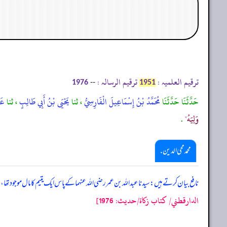
ترقیم العلمیہ :
ترقیم الرسالہ :
--
1976
1951
حَدَّثَنَا حَدَّثَنَا
مُحَمَّدُ بْنُ إِسْمَاعِيلَ الْفَارِسِيُّ
، ثنا
يَحْيَى بْنُ أَبِي طَالِبٍ
، ثنا
عَب
وَلِيَهُ"
.
محمد محی الدین .
نافع بیان کرتے ہیں: سیدنا عبداللہ بن عمر رضی اللہ عنہما کے پاس ایک یتیم کا مال موجو
الدارقطني/ كتاب زكاة/حدیث: 1976]