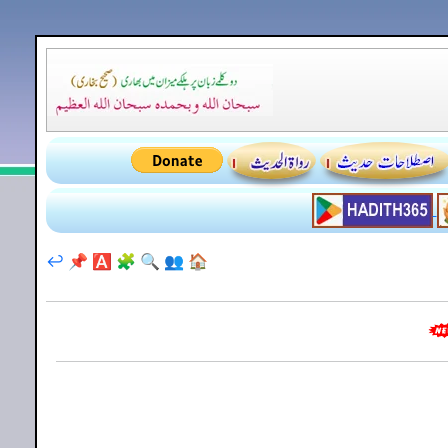
↩️
📌
🅰️
🧩
🔍
👥
🏠