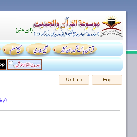
Ur-Latn
Eng
الحمد