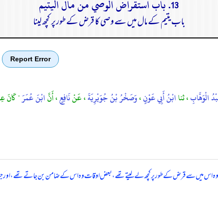
13. باب استقراض الوصي من مال اليتيم
باب یتیم کے مال میں سے وصی کا قرض کے طورپر کچھ لینا
Report Error
ْدُ الْوَهَّابِ
، ثنا
ابْنُ أَبِي عَوْنٍ
،
وَصَخْرُ بْنُ جُوَيْرِيَةَ
، عَنْ
نَافِعٍ
، أَنَّ
ابْنَ عُمَرَ
" كَانَ عِنْ
د تھا، وہ اس میں سے قرض کے طور پر کچھ لے لیتے تھے، بعض اوقات وہ اس کے ضامن بن جاتے تھے، اور ج