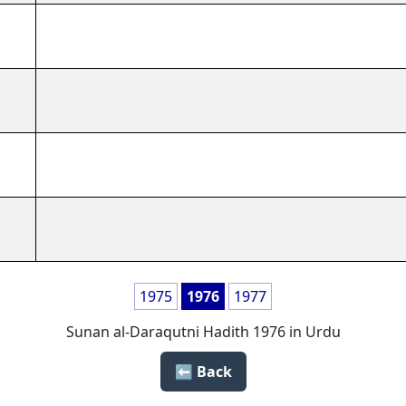
1975
1976
1977
Sunan al-Daraqutni Hadith 1976 in Urdu
Back ⬅️