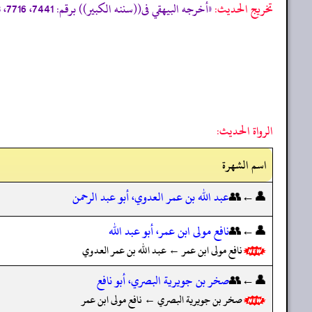
تخریج الحدیث:
«أخرجه البيهقي فى((سننه الكبير)) برقم: 7441، 7716، 11098، 11099، 11722، 12800، والدارقطني فى ((سننه)) برقم: 1976، 1978، وعبد الرزاق فى ((مصنفه)) برقم: 6992»
الرواة الحديث:
اسم الشهرة
👤←👥
عبد الله بن عمر العدوي، أبو عبد الرحمن
👤←👥
نافع مولى ابن عمر، أبو عبد الله
نافع مولى ابن عمر ← عبد الله بن عمر العدوي
👤←👥
صخر بن جويرية البصري، أبو نافع
صخر بن جويرية البصري ← نافع مولى ابن عمر