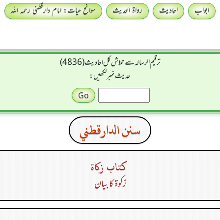
ابواب
احادیث
رواۃ الحدیث
سوانح حیات: امام دارقطنی رحمہ اللہ
ترقیم الرسالہ سے تلاش کل احادیث (4836)
حدیث نمبر لکھیں:
سنن الدارقطني
كتاب زكاة
زکوۃ کا بیان