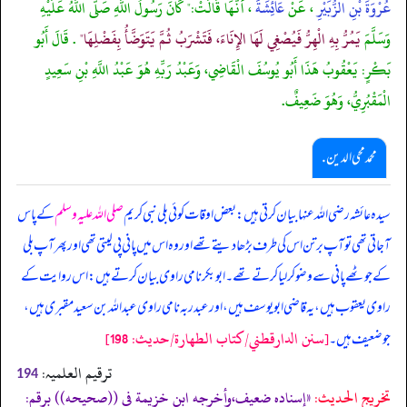
عُرْوَةَ بْنِ الزُّبَيْرِ
، عَنْ
عَائِشَةَ
، أَنَّهَا قَالَتْ:" كَانَ رَسُولُ اللَّهِ صَلَّى اللَّهُ عَلَيْهِ
وَسَلَّمَ
يَمُرُّ بِهِ الْهِرُّ فَيُصْغِي لَهَا الإِنَاءَ، فَتَشْرَبُ ثُمَّ يَتَوَضَّأُ بِفَضْلِهَا"
. قَالَ أَبُو
بَكْرٍ: يَعْقُوبُ هَذَا أَبُو يُوسُفَ الْقَاضِي، وَعَبْدُ رَبِّهِ هُوَ عَبْدُ اللَّهِ بْنِ سَعِيدٍ
الْمَقْبُرِيُّ، وَهُوَ ضَعِيفٌ.
محمد محی الدین .
سیدہ عائشہ رضی اللہ عنہا بیان کرتی ہیں: بعض اوقات کوئی بلی نبی کریم
صلی اللہ علیہ وسلم
کے پاس
آ جاتی تھی تو آپ برتن اس کی طرف بڑھا دیتے تھے اور وہ اس میں پانی پی لیتی تھی اور پھر آپ بلی
کے جوٹھے پانی سے وضو کر لیا کرتے تھے۔ ابوبکر نامی راوی بیان کرتے ہیں: اس روایت کے
راوی یعقوب ہیں، یہ قاضی ابویوسف ہیں، اور عبدربہ نامی راوی عبداللہ بن سعید مقبری ہیں،
[سنن الدارقطني/كتاب الطهارة/حدیث: 198]
جو ضعیف ہیں۔
ترقیم العلمیہ:
194
تخریج الحدیث:
«إسناده ضعيف،وأخرجه ابن خزيمة فى ((صحيحه)) برقم: