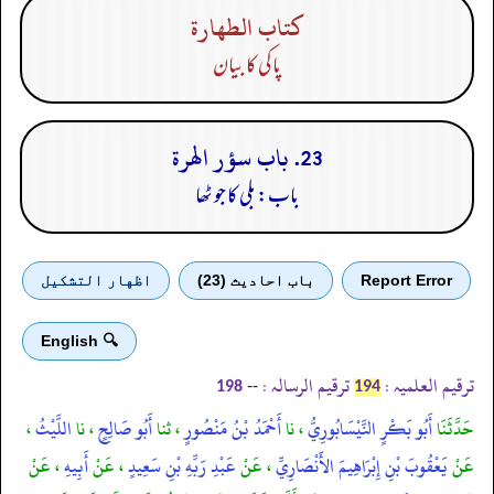
كتاب الطهارة
پاکی کا بیان
23. باب سؤر الهرة
باب: بلی کا جو ٹھا
Report Error
باب احادیث (23)
اظهار التشكيل
🔍 English
ترقیم العلمیہ :
ترقیم الرسالہ :
--
198
194
حَدَّثَنَا
أَبُو بَكْرٍ النَّيْسَابُورِيُّ
، نا
أَحْمَدُ بْنُ مَنْصُورٍ
، ثنا
أَبُو صَالِحٍ
، نا
اللَّيْثُ
،
عَنْ
يَعْقُوبَ بْنِ إِبْرَاهِيمَ الأَنْصَارِيِّ
، عَنْ
عَبْدِ رَبِّهِ بْنِ سَعِيدٍ
، عَنْ
أَبِيهِ
، عَنْ