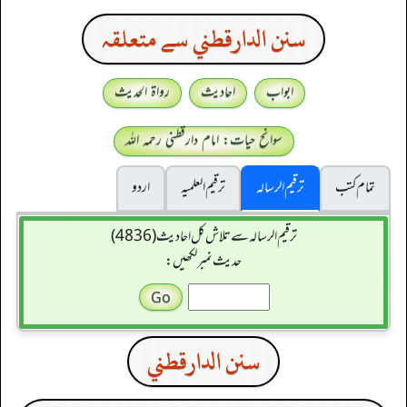
سنن الدارقطني سے متعلقہ
ابواب
احادیث
رواۃ الحدیث
سوانح حیات: امام دارقطنی رحمہ اللہ
تمام کتب
ترقیم الرسالہ
ترقیم العلمیہ
اردو
ترقیم الرسالہ سے تلاش کل احادیث (4836)
حدیث نمبر لکھیں:
سنن الدارقطني