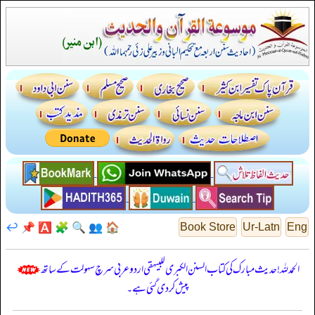
↩️
📌
🅰️
🧩
🔍
👥
🏠
Book Store
Ur-Latn
Eng
الحمدللہ! حدیث مبارک کی کتاب السنن الكبرى للبيهقي اردو عربی سرچ سہولت کے ساتھ
پیش کر دی گئی ہے۔