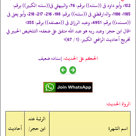
102، وأبو داود فى ((سننه)) برقم: 76، والبيهقي فى((سننه الكبير)) برقم:
1185، 1186، والدارقطني فى ((سننه)) برقم: 198، 216، 217، 218، وأبو يعلى فى
((مسنده)) برقم: 4951، وعبد الرزاق فى ((مصنفه)) برقم: 355»
«قال ابن حجر: وعبد ربه هو عبد الله متفق على ضعفه، التلخيص الحبير في
تخريج أحاديث الرافعي الكبير: (1 / 67)»
الحكم على الحديث:
إسناده ضعيف
الرواة الحديث:
الرتبة عند
اسم الشهرة
ابن حجر/
أحاديث