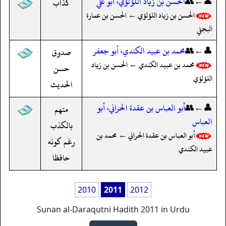
👤←👥
الحسن بن زياد اللؤلؤي، أبو علي
كذاب
الحسن بن زياد اللؤلؤي ← الحسن بن عمارة
البجلي
👤←👥
محمد بن عبيد الكندي، أبو جعفر
صدوق
محمد بن عبيد الكندي ← الحسن بن زياد
حسن
اللؤلؤي
الحديث
👤←👥
أبو العباس بن عقدة الحراني، أبو
متهم
العباس
بالكذب
أبو العباس بن عقدة الحراني ← محمد بن
رغم كونه
عبيد الكندي
حافظا
2010
2011
2012
Sunan al-Daraqutni Hadith 2011 in Urdu