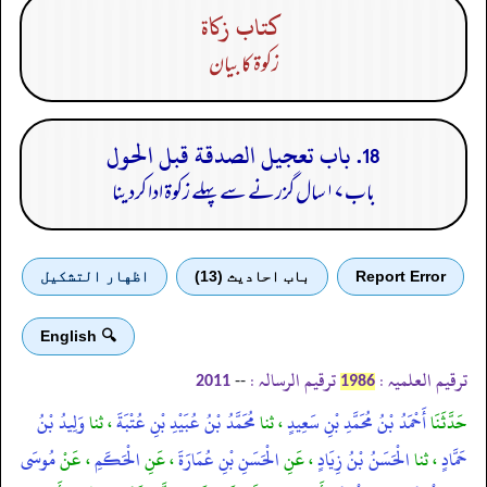
كتاب زكاة
زکوۃ کا بیان
18. باب تعجيل الصدقة قبل الحول
باب ١٧ سال گزرنے سے پہلے زکوۃ ادا کردینا
Report Error
باب احادیث (13)
اظهار التشكيل
🔍 English
ترقیم العلمیہ :
ترقیم الرسالہ :
--
2011
1986
حَدَّثَنَا
أَحْمَدُ بْنُ مُحَمَّدِ بْنِ سَعِيدٍ
، ثنا
مُحَمَّدُ بْنُ عُبَيْدِ بْنِ عُتْبَةَ
، ثنا
وَلِيدُ بْنُ
حَمَّادٍ
، ثنا
الْحَسَنُ بْنُ زِيَادٍ
، عَنِ
الْحَسَنِ بْنِ عُمَارَةَ
، عَنِ
الْحَكَمِ
، عَنْ
مُوسَى