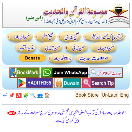
↩️
📌
🅰️
🧩
🔍
👥
🏠
Book Store
Ur-Latn
Eng
الحمدللہ! حدیث مبارک کی کتاب السنن الكبرى للبيهقي اردو عربی سرچ سہولت کے ساتھ
پیش کر دی گئی ہے۔