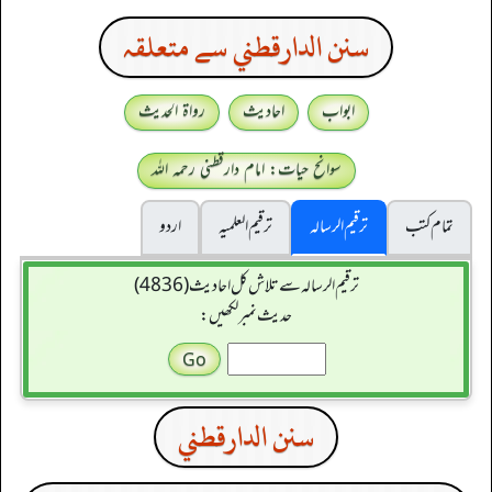
سنن الدارقطني سے متعلقہ
ابواب
احادیث
رواۃ الحدیث
سوانح حیات: امام دارقطنی رحمہ اللہ
تمام کتب
ترقیم الرسالہ
ترقیم العلمیہ
اردو
ترقیم الرسالہ سے تلاش کل احادیث (4836)
حدیث نمبر لکھیں:
سنن الدارقطني