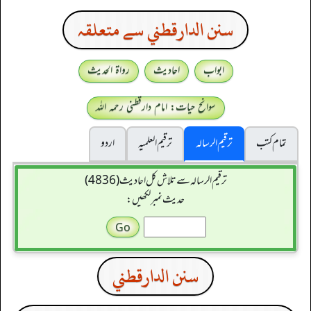
سنن الدارقطني سے متعلقہ
ابواب
احادیث
رواۃ الحدیث
سوانح حیات: امام دارقطنی رحمہ اللہ
تمام کتب
ترقیم الرسالہ
ترقیم العلمیہ
اردو
ترقیم الرسالہ سے تلاش کل احادیث (4836)
حدیث نمبر لکھیں:
سنن الدارقطني