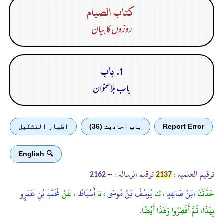
كتاب الصيام
روزوں کا بیان
1. باب
باب بلاعنوان
Report Error
باب احادیث (36)
اظهار التشكيل
🔍 English
ترقیم العلمیہ :
ترقیم الرسالہ :
--
2162
2137
حَدَّثَنَا
ابْنُ صَاعِدٍ
، ثنا
يُوسُفُ بْنُ مُوسَى
، نا
أَسْبَاطُ
، عَنْ
مُحَمَّدِ بْنِ عَمْرٍو
بِهَذَا، ثُمَّ أَفْطِرُوا وَهَذَا أَيْضًا.