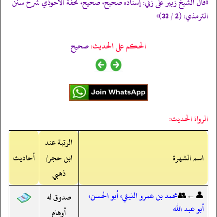
«قال الشيخ زبير على زئي: إسناده صحيح، صحيح، تحفة الأحوذي شرح سنن
الترمذي: (2 / 33)»
الحكم على الحديث:
صحيح
الرواة الحديث:
الرتبة عند
اسم الشهرة
ابن حجر/
أحاديث
ذهبي
👤←👥
محمد بن عمرو الليثي، أبو الحسن،
صدوق له
أبو عبد الله
أوهام