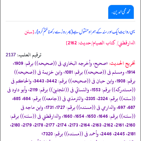
محمد محی الدین .
[سنن
یہی روایت ایک اور سند کے ہمراہ منقول ہے (پھر روزے رکھنا ختم کرو)۔
الدارقطني/ كتاب الصيام/حدیث: 2162]
ترقیم العلمیہ:
2137
تخریج الحدیث:
«صحيح، وأخرجه البخاري فى ((صحيحه)) برقم: 1909،
1914، ومسلم فى ((صحيحه)) برقم: 1081، وابن خزيمة فى ((صحيحه))
برقم: 1908، وابن حبان فى ((صحيحه)) برقم: 3442، 3443، والحاكم فى
((مستدركه)) برقم: 1553، والنسائي فى ((المجتبیٰ)) برقم: 2119، وأبو داود فى
((سننه)) برقم: 2324، 2335، والترمذي فى ((جامعه)) برقم: 684، 685،
687، 697، والدارمي فى ((مسنده)) برقم: 1727، 1731، وابن ماجه فى
((سننه)) برقم: 1646، 1650، 1654، 1660، والدارقطني فى ((سننه)) برقم:
2160، 2161، 2162، 2163، 2164، 2173، 2174، 2177، 2178، 2179، 2180،
2181، 2445، 2446، وأحمد فى ((مسنده)) برقم: 7320»