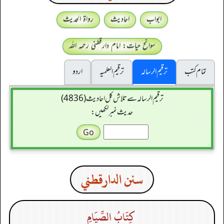
ابواب
احادیث
رواۃ الحدیث
سوانح حیات: امام دارقطنی رحمہ اللہ
تمام کتب
ترقیم الرسالہ
ترقیم العلمیہ
اردو
ترقیم الرسالہ سے تلاش کل احادیث (4836)
حدیث نمبر لکھیں:
سنن الدارقطني
كِتَابُ الصِّيَامِ