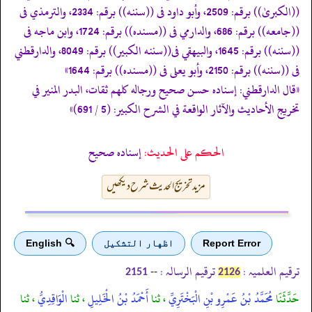
((الكبریٰ)) برقم: 2509، وأبو داود فى ((سننه)) برقم: 2334، والترمذي فى
((جامعه)) برقم: 686، والدارمي فى ((مسنده)) برقم: 1724، وابن ماجه فى
((سننه)) برقم: 1645، والبيهقي فى((سننه الكبير)) برقم: 8049، والدارقطني
فى ((سننه)) برقم: 2150، وأبو يعلى فى ((مسنده)) برقم: 1644»
«قال الدارقطني: إسناده حسن صحيح ورجاله كلهم ثقات، البدر المنير في
تخريج الأحاديث والآثار الواقعة في الشرح الكبير: (5 / 691)»
الحكم على الحديث:
إسناده صحيح
مزید تخریج الحدیث شرح دیکھیں
Report Error
اظهار التشكيل
🔍 English
ترقیم العلمیہ :
ترقیم الرسالہ :
--
2151
2126
حَدَّثَنَا
مُحَمَّدُ بْنُ عَمْرِو بْنِ الْبَخْتَرِيِّ
، ثنا
أَحْمَدُ بْنُ الْخَلِيلِ
، ثنا
الْوَاقِدِيُّ
، ثنا