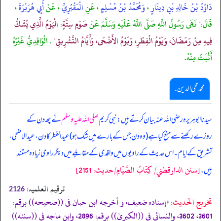
دَاوُدُ بْنُ خَالِدِ بْنِ دِينَارٍ
،
وَمُحَمَّدُ بْنُ مُسْلِمٍ
، عَنِ
الْمَقْبُرِيِّ
، عَنْ
أَبِي هُرَيْرَةَ
،
قَالَ:" نَهَى رَسُولُ اللَّهِ صَلَّى اللَّهُ عَلَيْهِ وَسَلَّمَ عَنْ
صَوْمِ سِتَّةٍ: الْيَوْمُ الَّذِي يُشَكُّ
فِيهِ مِنْ رَمَضَانَ، وَيَوْمُ الْفِطْرِ، وَيَوْمُ الأَضْحَى، وَأَيَّامُ التَّشْرِيقِ"
. الْوَاقِدِيُّ غَيْرُهُ
أَثْبَتُ مِنْهُ.
محمد محی الدین .
سیدنا ابوہریرہ رضی اللہ عنہ بیان کرتے ہیں: نبی کریم
صلی اللہ علیہ وسلم
نے چھ دن کے
روزے رکھنے سے منع کیا ہے (وہ دن جس کے بارے میں شک ہو) عیدالفطر کا دن، عیدالاضحی،
تشریق کے ایام۔ اس حدیث کے راویوں میں واقدی کے مقابلے میں دیگر راوی زیادہ مستند
[سنن الدارقطني/ كِتَابُ الصِّيَامِ/حدیث: 2151]
ہیں۔
ترقیم العلمیہ:
2126
تخریج الحدیث:
«إسناده ضعيف، و أخرجه ابن حبان فى ((صحيحه)) برقم:
3601، 3602، والنسائي فى ((الكبریٰ)) برقم: 2896، وابن ماجه فى ((سننه))