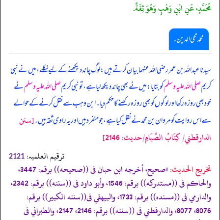
مُحَمَّدٍ، عَنِ ابْنِ وَهْبٍ وَهُوَ ثِقَةٌ.
محمد محی الدین .
سیدنا عبداللہ بن عمر رضی اللہ عنہما بیان کرتے ہیں: لوگ چاند دیکھنے کے لیے نکلے، میں نے نبی
کریم
صلی اللہ علیہ وسلم
کو بتایا: میں نے بھی چاند دیکھ لیا ہے، تو نبی کریم
صلی اللہ علیہ وسلم
نے
خود بھی روزہ رکھا اور لوگوں کو بھی روزہ رکھنے کا حکم دیا۔ ابن وہب سے نقل کرنے کے حوالے
[سنن
سے اس روایت کو مروان بن محمد نے نقل کیا ہے، جو منفرد ہیں اور یہ راوی ثقہ ہیں۔
الدارقطني/ كِتَابُ الصِّيَامِ/حدیث: 2146]
ترقیم العلمیہ:
2121
تخریج الحدیث:
«صحيح، أخرجه ابن حبان فى ((صحيحه)) برقم: 3447،
والحاكم فى ((مستدركه)) برقم: 1546، وأبو داود فى ((سننه)) برقم: 2342،
والدارمي فى ((مسنده)) برقم: 1733، والبيهقي فى((سننه الكبير)) برقم:
8076، 8077، والدارقطني فى ((سننه)) برقم: 2146، 2147، والطبراني فى