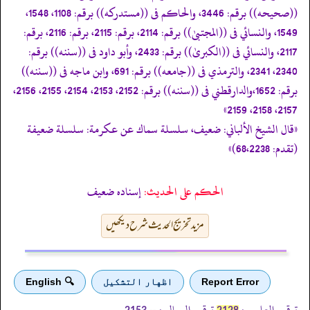
((صحيحه)) برقم: 3446، والحاكم فى ((مستدركه)) برقم: 1108، 1548،
1549، والنسائي فى ((المجتبیٰ)) برقم: 2114، برقم: 2115، برقم: 2116، برقم:
2117، والنسائي فى ((الكبریٰ)) برقم: 2433، وأبو داود فى ((سننه)) برقم:
2340، 2341، والترمذي فى ((جامعه)) برقم: 691، وابن ماجه فى ((سننه))
برقم: 1652،والدارقطني فى ((سننه)) برقم: 2152، 2153، 2154، 2155، 2156،
2157، 2158، 2159»
«قال الشيخ الألباني: ضعيف، سلسلة سماك عن عكرمة: سلسلة ضعيفة
(تقدم: 68،2238)»
الحكم على الحديث:
إسناده ضعيف
مزید تخریج الحدیث شرح دیکھیں
Report Error
اظهار التشكيل
🔍 English
ترقیم العلمیہ :
ترقیم الرسالہ :
--