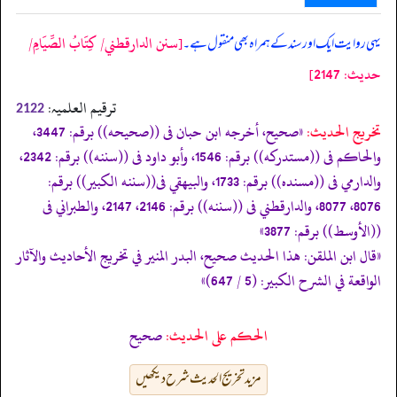
[سنن الدارقطني/ كِتَابُ الصِّيَامِ/
یہی روایت ایک اور سند کے ہمراہ بھی منقول ہے۔
حدیث: 2147]
ترقیم العلمیہ:
2122
تخریج الحدیث:
«صحيح، أخرجه ابن حبان فى ((صحيحه)) برقم: 3447،
والحاكم فى ((مستدركه)) برقم: 1546، وأبو داود فى ((سننه)) برقم: 2342،
والدارمي فى ((مسنده)) برقم: 1733، والبيهقي فى((سننه الكبير)) برقم:
8076، 8077، والدارقطني فى ((سننه)) برقم: 2146، 2147، والطبراني فى
((الأوسط)) برقم: 3877»
«قال ابن الملقن: هذا الحديث صحيح، البدر المنير في تخريج الأحاديث والآثار
الواقعة في الشرح الكبير: (5 / 647)»
الحكم على الحديث:
صحيح
مزید تخریج الحدیث شرح دیکھیں