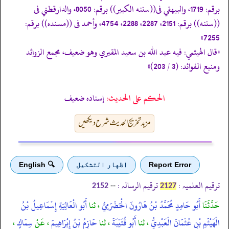
برقم: 1719، والبيهقي فى((سننه الكبير)) برقم: 8050، والدارقطني فى
((سننه)) برقم: 2151، 2287، 2288، 4754، وأحمد فى ((مسنده)) برقم:
7255»
«قال الهيثمي: فيه عبد الله بن سعيد المقبري وهو ضعيف، مجمع الزوائد
ومنبع الفوائد: (3 / 203)»
الحكم على الحديث:
إسناده ضعيف
مزید تخریج الحدیث شرح دیکھیں
Report Error
اظهار التشكيل
🔍 English
ترقیم العلمیہ :
ترقیم الرسالہ :
--
2152
2127
حَدَّثَنَا
أَبُو حَامِدٍ مُحَمَّدُ بْنُ هَارُونَ الْحَضْرَمِيُّ
، ثنا
أَبُو الْعَالِيَةِ إِسْمَاعِيلُ بْنُ
الْهَيْثَمِ بْنِ عُثْمَانَ الْعَبْدِيُّ
، ثنا
أَبُو قُتَيْبَةَ
، ثنا
حَازِمُ بْنُ إِبْرَاهِيمَ
، عَنْ
سِمَاكٍ
،