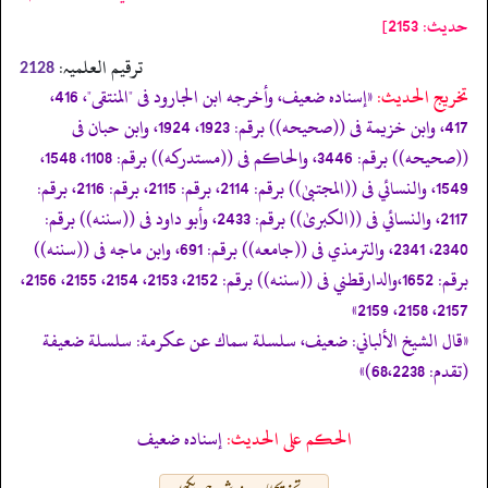
حدیث: 2153]
ترقیم العلمیہ:
2128
تخریج الحدیث:
«إسناده ضعيف، وأخرجه ابن الجارود فى "المنتقى"، 416،
417، وابن خزيمة فى ((صحيحه)) برقم: 1923، 1924، وابن حبان فى
((صحيحه)) برقم: 3446، والحاكم فى ((مستدركه)) برقم: 1108، 1548،
1549، والنسائي فى ((المجتبیٰ)) برقم: 2114، برقم: 2115، برقم: 2116، برقم:
2117، والنسائي فى ((الكبریٰ)) برقم: 2433، وأبو داود فى ((سننه)) برقم:
2340، 2341، والترمذي فى ((جامعه)) برقم: 691، وابن ماجه فى ((سننه))
برقم: 1652،والدارقطني فى ((سننه)) برقم: 2152، 2153، 2154، 2155، 2156،
2157، 2158، 2159»
«قال الشيخ الألباني: ضعيف، سلسلة سماك عن عكرمة: سلسلة ضعيفة
(تقدم: 68،2238)»
الحكم على الحديث:
إسناده ضعيف