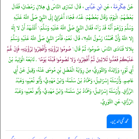
عَنْ
عِكْرِمَةَ
، عَنِ
ابْنِ عَبَّاسٍ
، قَالَ: تَمَارَى النَّاسُ فِي هِلالِ رَمَضَانَ، فَقَالَ
بَعْضُهُمُ: الْيَوْمَ، وَقَالَ بَعْضُهُمْ: غَدًا، فَجَاءَ أَعْرَابِيُّ إِلَى النَّبِيِّ صَلَّى اللَّهُ عَلَيْهِ
وَسَلَّمَ وَزَعَمَ أَنَّهُ قَدْ رَآهُ، فَقَالَ النَّبِيُّ صَلَّى اللَّهُ عَلَيْهِ وَسَلَّمَ:" أَتَشْهَدُ أَنْ لا إِلَهَ
إِلا اللَّهُ وَأَنَّ مُحَمَّدًا رَسُولُ اللَّهِ؟"، قَالَ: نَعَمْ، فَأَمَرَ النَّبِيُّ صَلَّى اللَّهُ عَلَيْهِ وَسَلَّمَ
بِلالا فَنَادَى النَّاسَ: صُومُوا، ثُمَّ قَالَ:"
صُومُوا لِرُؤْيَتِهِ وَأَفْطِرُوا لِرُؤْيَتِهِ، فَإِنْ غُمَّ
عَلَيْكُمْ فَعُدُّوا ثَلاثِينَ ثُمَّ أَفْطِرُوا، وَلا تَصُومُوا قَبْلَهُ يَوْمًا"
. تَابَعَهُ الْوَلِيدُ بْنُ
أَبِي ثَوْرٍ، وَزَائِدَةُ، وَالثَّوْرِيُّ، مِنْ رِوَايَةَ الْفَضْلِ بْنِ مُوسَى عَنْهُ، وَقِيلَ عَنْ أَبِي
عَاصِمٍ. وَأَرْسَلَهُ إِسْرَائِيلُ، وَحَمَّادُ بْنُ سَلَمَةَ، وَابْنُ مَهْدِيٍّ، وَأَبُو نُعَيْمٍ، وَعَبْدُ
الرَّزَّاقِ. وأَرْسَلَهُ إِسْرَائِيلُ، وَحَمَّادُ بْنُ سَلَمَةَ، وَابْنُ مَهْدِيٍّ، وَأَبُو نُعَيْمٍ، وَعَبْدُ
الرَّزَّاقِ، عَنِ الثَّوْرِيِّ.
محمد محی الدین .