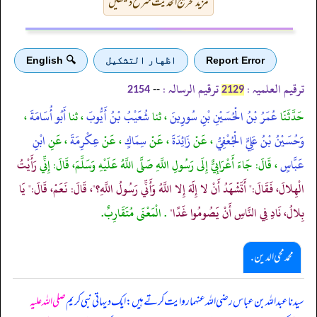
مزید تخریج الحدیث شرح دیکھیں
Report Error
اظهار التشكيل
🔍 English
ترقیم العلمیہ :
ترقیم الرسالہ :
--
2154
2129
حَدَّثَنَا
عُمَرُ بْنُ الْحُسَيْنِ بْنِ سُورِينَ
، ثنا
شُعَيْبُ بْنُ أَيُّوبَ
، ثنا
أَبُو أُسَامَةَ
،
وَحُسَيْنُ بْنُ عَلِيٍّ الْجُعْفِيُّ
، عَنْ
زَائِدَةَ
، عَنْ
سِمَاكٍ
، عَنْ
عِكْرِمَةَ
، عَنِ
ابْنِ
عَبَّاسٍ
، قَالَ: جَاءَ أَعْرَابِيٌّ إِلَى رَسُولِ اللَّهِ صَلَّى اللَّهُ عَلَيْهِ وَسَلَّمَ، قَالَ: إِنِّي
رَأَيْتُ
الْهِلالَ، فَقَالَ:" أَتَشْهَدُ أَنْ لا إِلَهَ إِلا اللَّهُ وَأَنِّي رَسُولُ اللَّهِ؟"، قَالَ: نَعَمْ، قَالَ:" يَا
بِلالُ، نَادِ فِي النَّاسِ أَنْ يَصُومُوا غَدًا"
. الْمَعْنَى مُتَقَارِبٌ.
محمد محی الدین .
سیدنا عبداللہ بن عباس رضی اللہ عنہما روایت کرتے ہیں: ایک دیہاتی نبی کریم
صلی اللہ علیہ