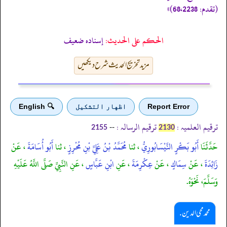
(تقدم: 68،2238)»
الحكم على الحديث:
إسناده ضعيف
مزید تخریج الحدیث شرح دیکھیں
Report Error
اظهار التشكيل
🔍 English
ترقیم العلمیہ :
ترقیم الرسالہ :
--
2155
2130
حَدَّثَنَا
أَبُو بَكْرٍ النَّيْسَابُورِيُّ
، ثنا
مُحَمَّدُ بْنُ عَلِيِّ بْنِ مُحْرِزٍ
، ثنا
أَبُو أُسَامَةَ
، عَنْ
زَائِدَةَ
، عَنْ
سِمَاكٍ
، عَنْ
عِكْرِمَةَ
، عَنِ
ابْنِ عَبَّاسٍ
، عَنِ النَّبِيِّ صَلَّى اللَّهُ عَلَيْهِ
وَسَلَّمَ، نَحْوَهُ.
محمد محی الدین .