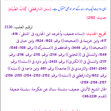
[سنن الدارقطني/ كِتَابُ الصِّيَامِ/
یہی روایت ایک اور سند کے ہمراہ بھی منقول ہے۔
حدیث: 2155]
ترقیم العلمیہ:
2130
تخریج الحدیث:
«إسناده ضعيف، وأخرجه ابن الجارود فى "المنتقى"، 416،
417، وابن خزيمة فى ((صحيحه)) برقم: 1923، 1924، وابن حبان فى
((صحيحه)) برقم: 3446، والحاكم فى ((مستدركه)) برقم: 1108، 1548،
1549، والنسائي فى ((المجتبیٰ)) برقم: 2114، برقم: 2115، برقم: 2116، برقم:
2117، والنسائي فى ((الكبریٰ)) برقم: 2433، وأبو داود فى ((سننه)) برقم:
2340، 2341، والترمذي فى ((جامعه)) برقم: 691، وابن ماجه فى ((سننه))
برقم: 1652،والدارقطني فى ((سننه)) برقم: 2152، 2153، 2154، 2155، 2156،
2157، 2158، 2159»
«قال الشيخ الألباني: ضعيف، سلسلة سماك عن عكرمة: سلسلة ضعيفة
(تقدم: 68،2238)»