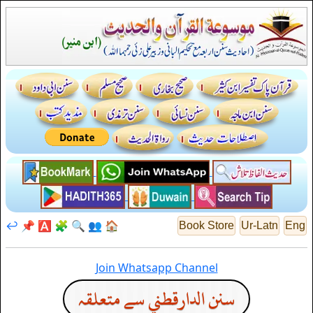
↩️
📌
🅰️
🧩
🔍
👥
🏠
Book Store
Ur-Latn
Eng
Join Whatsapp Channel
سنن الدارقطني سے متعلقہ