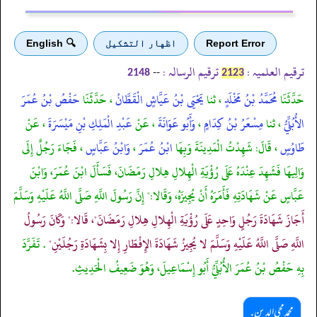
Report Error
اظهار التشكيل
🔍 English
ترقیم العلمیہ :
ترقیم الرسالہ :
--
2148
2123
حَدَّثَنَا
مُحَمَّدُ بْنُ مَخْلَدٍ
، ثنا
يَحْيَى بْنُ عَيَّاشٍ الْقَطَّانُ
، حَدَّثَنَا
حَفْصُ بْنُ عُمَرَ
الأُبُلِّيُّ
، ثنا
مِسْعَرُ بْنُ كِدَامٍ
،
وَأَبُو عَوَانَةَ
، عَنْ
عَبْدِ الْمَلِكِ بْنِ مَيْسَرَةَ
، عَنْ
طَاوُسٍ
، قَالَ: شَهِدْتُ الْمَدِينَةَ وَبِهَا
ابْنُ عُمَرَ
،
وَابْنُ عَبَّاسٍ
، فَجَاءَ رَجُلٌ إِلَى
وَالِيهَا فَشَهِدَ عِنْدَهُ عَلَى رُؤْيَةِ الْهِلالِ هِلالِ رَمَضَانَ، فَسَأَلَ ابْنَ عُمَرَ، وَابْنَ
عَبَّاسٍ عَنْ شَهَادَتِهِ فَأَمَرَهُ أَنْ يُجِيزَهُ، وَقَالا:" إِنَّ رَسُولَ اللَّهِ صَلَّى اللَّهُ عَلَيْهِ وَسَلَّمَ
أَجَازَ شَهَادَةَ رَجُلٍ وَاحِدٍ عَلَى رُؤْيَةِ الْهِلالِ هِلالِ رَمَضَانَ"، قَالا:" وَكَانَ رَسُولُ
اللَّهِ صَلَّى اللَّهُ عَلَيْهِ وَسَلَّمَ لا يُجِيزُ شَهَادَةَ الإِفْطَارِ إِلا بِشَهَادَةِ رَجُلَيْنِ"
. تَفَرَّدَ
بِهِ حَفْصُ بْنُ عُمَرَ الأُبُلِّيُّ أَبُو إِسْمَاعِيلَ، وَهُوَ ضَعِيفُ الْحَدِيثِ.
محمد محی الدین .