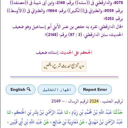
8078، والدارقطني فى ((سننه)) برقم: 2148، وابن أبى شيبة فى ((مصنفه))
برقم: 9559، والطبراني فى((الكبير)) برقم: 11664، والطبراني فى ((الأوسط))
برقم: 5353»
«قال الدارقطني: تفرد به حفص بن عمر الأبلي أبو إسماعيل وهو ضعيف
الحديث، سنن الدارقطني: (3 / 97) برقم: (2148)»
الحكم على الحديث:
إسناده ضعيف
مزید تخریج الحدیث شرح دیکھیں
Report Error
اظهار التشكيل
🔍 English
ترقیم العلمیہ :
ترقیم الرسالہ :
--
2149
2124
حَدَّثَنَا
عَبْدُ اللَّهِ بْنُ مُحَمَّدِ بْنِ زِيَادٍ
، ثنا
عَبْدُ الرَّحْمَنِ بْنُ بِشْرِ بْنِ الْحَكَمِ
، ثنا
عَبْدُ الرَّحْمَنِ بْنُ مَهْدِيٍّ
، عَنْ
مُعَاوِيَةَ بْنِ صَالِحٍ
، عَنْ
عَبْدِ اللَّهِ بْنِ أَبِي قَيْسٍ
،