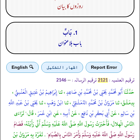
روزوں کا بیان
1. بَابٌ
باب بلاعنوان
Report Error
اظهار التشكيل
🔍 English
ترقیم العلمیہ :
ترقیم الرسالہ :
--
2146
2121
حَدَّثَنَا
أَبُو مُحَمَّدٍ يَحْيَى بْنُ مُحَمَّدِ بْنِ صَاعِدٍ
، ثنا
إِبْرَاهِيمُ بْنُ عَتِيقٍ الْعَنْسِيُّ
،
بِدِمَشْقَ، ثنا
مَرْوَانُ بْنُ مُحَمَّدٍ الدِّمَشْقِيُّ
، ثنا
ابْنُ وَهْبٍ
، ثنا
يَحْيَى بْنُ عَبْدِ اللَّهِ
بْنِ سَالِمٍ
، عَنْ
أَبِي بَكْرِ بْنِ نَافِعٍ
، عَنْ
أَبِيهِ
، عَنِ
ابْنِ عُمَرَ
، قَالَ:" تَرَاءَى
النَّاسُ الْهِلالَ، فَأَخْبَرْتُ رَسُولَ اللَّهِ صَلَّى اللَّهُ عَلَيْهِ وَسَلَّمَ أَنِّي رَأَيْتُهُ،
فَصَامَ
رَسُولُ اللَّهِ صَلَّى اللَّهُ عَلَيْهِ وَسَلَّمَ وَأَمَرَ النَّاسَ بِالصِّيَامِ"
. تَفَرَّدَ بِهِ مَرْوَانُ بْنُ