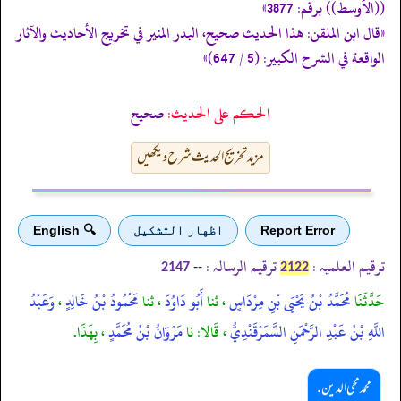
((الأوسط)) برقم: 3877»
«قال ابن الملقن: هذا الحديث صحيح، البدر المنير في تخريج الأحاديث والآثار
الواقعة في الشرح الكبير: (5 / 647)»
الحكم على الحديث:
صحيح
مزید تخریج الحدیث شرح دیکھیں
Report Error
اظهار التشكيل
🔍 English
ترقیم العلمیہ :
ترقیم الرسالہ :
--
2147
2122
حَدَّثَنَا
مُحَمَّدُ بْنُ يَحْيَى بْنِ مِرْدَاسٍ
، ثنا
أَبُو دَاوُدَ
، ثنا
مَحْمُودُ بْنُ خَالِدٍ
،
وَعَبْدُ
اللَّهِ بْنُ عَبْدِ الرَّحْمَنِ السَّمَرْقَنْدِيُّ
، قَالا: نا
مَرْوَانُ بْنُ مُحَمَّدٍ
، بِهَذَا.
محمد محی الدین .