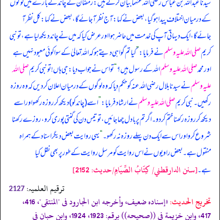
سیدنا عبداللہ بن عباس رضی اللہ عنہما بیان کرتے ہیں: رمضان کے چاند کے بارے میں لوگوں
کے درمیان اختلاف پیدا ہو گیا، بعض نے کہا: آج نظر آ جائے گا، بعض نے کہا: کل نظر آ
جائے گا، ایک دیہاتی آپ کی خدمت میں حاضر ہوا اور عرض کیا کہ میں نے چاند دیکھ لیا ہے، تو نبی
کریم
صلی اللہ علیہ وسلم
نے فرمایا:
”
کیا تم گواہی دیتے ہو کہ اللہ تعالیٰ کے سوا کوئی معبود نہیں ہے
اور محمد
صلی اللہ علیہ وسلم
اللہ کے رسول ہیں؟
“
تو اس نے جواب دیا: جی ہاں! تو نبی کریم
صلی اللہ
علیہ وسلم
نے سیدنا بلال رضی اللہ عنہ کو حکم دیا کہ وہ لوگوں کے درمیان اعلان کر دیں کہ وہ روزہ
رکھیں۔ نبی کریم
صلی اللہ علیہ وسلم
نے ارشاد فرمایا:
”
اسے (چاند کو) دیکھ کر روزہ رکھو اور اسے
دیکھ کر روزہ رکھنا ختم کر دو۔ اگر تم پر بادل چھا جائیں، تو تیس دن کی گنتی پوری کرو، روزے رکھنا
شروع کرو اور اس سے ایک دن پہلے روزہ نہ رکھو۔
“
یہی روایت بعض دیگر اسناد کے ہمراہ
منقول ہے۔ بعض راویوں نے اس روایت کو مرسل روایت کے طور پر بھی نقل کیا
[سنن الدارقطني/ كِتَابُ الصِّيَامِ/حدیث: 2152]
ہے۔
ترقیم العلمیہ:
2127
تخریج الحدیث:
«إسناده ضعيف، وأخرجه ابن الجارود فى "المنتقى"، 416،
417، وابن خزيمة فى ((صحيحه)) برقم: 1923، 1924، وابن حبان فى