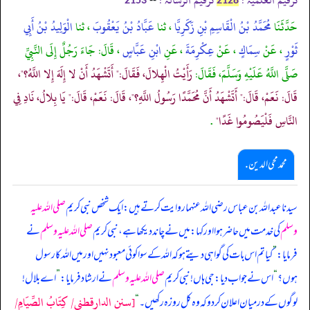
2153
2128
حَدَّثَنَا
مُحَمَّدُ بْنُ الْقَاسِمِ بْنِ زَكَرِيَّا
، ثنا
عَبَّادُ بْنُ يَعْقُوبَ
، ثنا
الْوَلِيدُ بْنُ أَبِي
ثَوْرٍ
، عَنْ
سِمَاكٍ
، عَنْ
عِكْرِمَةَ
، عَنِ
ابْنِ عَبَّاسٍ
، قَالَ: جَاءَ رَجُلٌ إِلَى النَّبِيِّ
صَلَّى اللَّهُ عَلَيْهِ وَسَلَّمَ، فَقَالَ:
رَأَيْتُ الْهِلالَ، فَقَالَ:" أَتَشْهَدُ أَنْ لا إِلَهَ إِلا اللَّهُ؟"،
قَالَ: نَعَمْ، قَالَ:" أَتَشْهَدُ أَنَّ مُحَمَّدًا رَسُولُ اللَّهِ؟"، قَالَ: نَعَمْ، قَالَ:" يَا بِلالُ، نَادِ فِي
النَّاسِ فَلْيَصُومُوا غَدًا"
.
محمد محی الدین .
سیدنا عبداللہ بن عباس رضی اللہ عنہما روایت کرتے ہیں: ایک شخص نبی کریم
صلی اللہ علیہ
وسلم
کی خدمت میں حاضر ہوا اور کہا: میں نے چاند دیکھا ہے، نبی کریم
صلی اللہ علیہ وسلم
نے
فرمایا:
”
کیا تم اس بات کی گواہی دیتے ہو کہ اللہ کے سوا کوئی معبود نہیں اور میں اللہ کا رسول
ہوں؟
“
اس نے جواب دیا: جی ہاں! نبی کریم
صلی اللہ علیہ وسلم
نے ارشاد فرمایا:
”
اے بلال!
[سنن الدارقطني/ كِتَابُ الصِّيَامِ/
لوگوں کے درمیان اعلان کر دو کہ وہ کل روزہ رکھیں۔
“