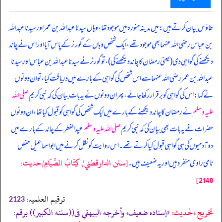
طاؤس بیان کرتے ہیں: میں مدینہ منورہ میں موجود تھا، وہاں سیدنا عبداللہ بن عمر اور سیدنا عبداللہ
بن عباس رضی اللہ عنہما بھی موجود تھے، ایک شخص وہاں کے گورنر کے پاس آیا اور اس نے چاند
دیکھنے کی گواہی دی (یعنی رمضان کا چاند دیکھنے کی)، تو گورنر نے سیدنا عبداللہ بن عباس اور سیدنا
عبداللہ بن عمر رضی اللہ عنہما سے اس شخص کی گواہی کے بارے میں دریافت کیا، تو ان دونوں
نے کہا: اس کی گواہی کو برقرار رکھا جائے، پھر ان دونوں نے یہ بات بیان کی کہ نبی کریم
صلی اللہ
علیہ وسلم
نے رمضان کا چاند دیکھنے کے بارے میں ایک شخص کی گواہی کو قبول کیا تھا، ان دونوں
حضرات نے یہ بات بھی بیان کی کہ نبی کریم
صلی اللہ علیہ وسلم
عیدالفطر کے چاند کے بارے میں
دو آدمیوں کی ہی گواہی قبول کیا کرتے تھے۔ اس روایت کو نقل کرنے میں ابواسماعیل حفص
[سنن الدارقطني/ كِتَابُ الصِّيَامِ/حدیث:
نامی راوی منفرد ہیں اور یہ ضعیف ہیں۔
2148]
ترقیم العلمیہ:
2123
تخریج الحدیث:
«إسناده ضعيف، وأخرجه البيهقي فى((سننه الكبير)) برقم: