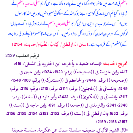
وسلم
کی خدمت میں حاضر ہوا اور کہا: میں نے چاند دیکھا ہے، نبی کریم
صلی اللہ علیہ وسلم
نے
فرمایا:
”
کیا تم اس بات کی گواہی دیتے ہو کہ اللہ کے سوا کوئی معبود نہیں اور میں اللہ کا رسول
ہوں؟
“
اس نے جواب دیا: جی ہاں! نبی کریم
صلی اللہ علیہ وسلم
نے ارشاد فرمایا:
”
اے بلال!
لوگوں کے درمیان اعلان کر دو کہ وہ کل روزہ رکھیں۔
“
اس حدیث کا مفہوم (پہلے والی روایت
[سنن الدارقطني/ كِتَابُ الصِّيَامِ/حدیث: 2154]
کے) مفہوم کے قریب ہے۔
ترقیم العلمیہ:
2129
تخریج الحدیث:
«إسناده ضعيف، وأخرجه ابن الجارود فى "المنتقى"، 416،
417، وابن خزيمة فى ((صحيحه)) برقم: 1923، 1924، وابن حبان فى
((صحيحه)) برقم: 3446، والحاكم فى ((مستدركه)) برقم: 1108، 1548،
1549، والنسائي فى ((المجتبیٰ)) برقم: 2114، برقم: 2115، برقم: 2116، برقم:
2117، والنسائي فى ((الكبریٰ)) برقم: 2433، وأبو داود فى ((سننه)) برقم:
2340، 2341، والترمذي فى ((جامعه)) برقم: 691، وابن ماجه فى ((سننه))
برقم: 1652،والدارقطني فى ((سننه)) برقم: 2152، 2153، 2154، 2155، 2156،
2157، 2158، 2159»
«قال الشيخ الألباني: ضعيف، سلسلة سماك عن عكرمة: سلسلة ضعيفة