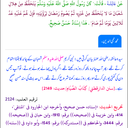
عَنْ
عَائِشَةَ
، قَالَتْ:" كَانَ رَسُولُ اللَّهِ صَلَّى اللَّهُ عَلَيْهِ وَسَلَّمَ
يَتَحَفَّظُ مِنْ هِلالِ
شَعْبَانَ مَا لا يَتَحَفَّظُ مِنْ غَيْرِهِ، ثُمَّ يَصُومُ رَمَضَانَ لِرُؤْيَتِهِ، فَإِنْ غُمَّ عَلَيْهِ عَدَّ
ثَلاثِينَ يَوْمًا ثُمَّ صَامَ"
. هَذَا إِسْنَادٌ حَسَنٌ صَحِيحٌ.
محمد محی الدین .
سیدہ عائشہ رضی اللہ عنہا بیان کرتی ہیں: نبی کریم
صلی اللہ علیہ وسلم
شعبان کے چاند کا جتنا اہتمام
کرتے تھے، پھر آپ چاند دیکھ کر روزہ رکھتے تھے، اگر بادل چھائے ہوئے ہوتے، تو آپ تیس
دن کی گنتی پوری کرتے اور پھر روزے رکھنا شروع کرتے تھے۔ اس حدیث کی سند حسن صحیح
[سنن الدارقطني/ كِتَابُ الصِّيَامِ/حدیث: 2149]
ہے۔
ترقیم العلمیہ:
2124
تخریج الحدیث:
«إسناده حسن صحيح، وأخرجه ابن الجارود فى "المنتقى"،
414، وابن خزيمة فى ((صحيحه)) برقم: 1910، وابن حبان فى ((صحيحه))
برقم: 3444، والحاكم فى ((مستدركه)) برقم: 1545، وأبو داود فى ((سننه))