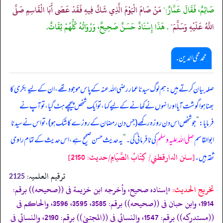
صَائِمٌ، فَقَالَ عَمَّارٌ:"
مَنْ صَامَ الْيَوْمَ الَّذِي شَكَّ فِيهِ فَقَدْ عَصَى أَبَا الْقَاسِمِ صَلَّى
اللَّهُ عَلَيْهِ وَسَلَّمَ"
. هَذَا إِسْنَادٌ حَسَنٌ صَحِيحٌ، وَرُوَاتُهُ كُلُّهُمْ ثِقَاتٌ.
محمد محی الدین .
صلہ بیان کرتے ہیں: ہم لوگ سیدنا عمار رضی اللہ عنہ کے پاس موجود تھے، ان کے لیے بکری کا
بھنا ہوا گوشت آیا اور انہوں نے کھانے کے لیے کہا، تو ایک شخص پیچھے ہٹ گیا، تو آپ نے
فرمایا:
”
جو شخص اس دن روزہ رکھے (جس دن رمضان کے روزے کا شک ہو)، تو اس نے سیدنا
ابوالقاسم
صلی اللہ علیہ وسلم
کی نافرمانی کی۔
“
یہ حدیث حسن صحیح ہے، اس حدیث کے تمام راوی
[سنن الدارقطني/ كِتَابُ الصِّيَامِ/حدیث: 2150]
ثقہ ہیں۔
ترقیم العلمیہ:
2125
تخریج الحدیث:
«إسناده صحيح، وأخرجه ابن خزيمة فى ((صحيحه)) برقم:
1914، وابن حبان فى ((صحيحه)) برقم: 3585، 3595، 3596، والحاكم فى
((مستدركه)) برقم: 1547، والنسائي فى ((المجتبیٰ)) برقم: 2190، والنسائي فى