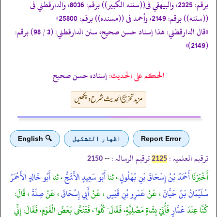
برقم: 2325، والبيهقي فى((سننه الكبير)) برقم: 8036، والدارقطني فى
((سننه)) برقم: 2149، وأحمد فى ((مسنده)) برقم: 25800»
«قال الدارقطني: هذا إسناد حسن صحيح، سنن الدارقطني: (3 / 98) برقم:
(2149)»
الحكم على الحديث:
إسناده حسن صحيح
مزید تخریج الحدیث شرح دیکھیں
Report Error
اظهار التشكيل
🔍 English
ترقیم العلمیہ :
ترقیم الرسالہ :
--
2150
2125
أَخْبَرَنَا
أَحْمَدُ بْنُ إِسْحَاقَ بْنِ بُهْلُولٍ
، ثنا
أَبُو سَعِيدٍ الأَشَجُّ
، ثنا
أَبُو خَالِدٍ الأَحْمَرُ
سُلَيْمَانُ بْنُ حَيَّانَ
، عَنْ
عَمْرِو بْنِ قَيْسٍ
، عَنْ
أَبِي إِسْحَاقَ
، عَنْ
صِلَةَ
، قَالَ:
كُنَّا عِنْدَ
عَمَّارٍ
فَأُتِيَ بِشَاةٍ مَصْلِيَّةٍ، فَقَالَ" كُلُوا"، فَتَنَحَّى بَعْضُ الْقَوْمِ، فَقَالَ: إِنِّي