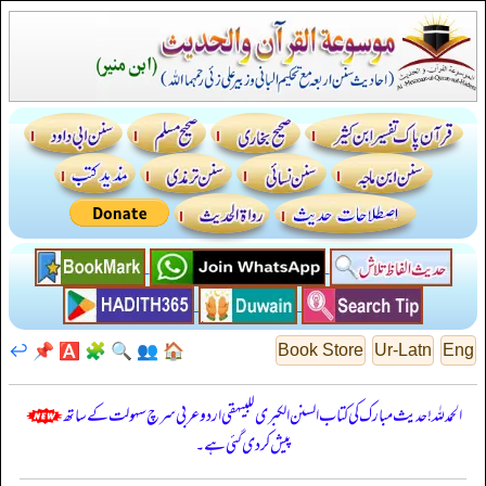
↩️
📌
🅰️
🧩
🔍
👥
🏠
Book Store
Ur-Latn
Eng
الحمدللہ! حدیث مبارک کی کتاب السنن الكبرى للبيهقي اردو عربی سرچ سہولت کے ساتھ
پیش کر دی گئی ہے۔