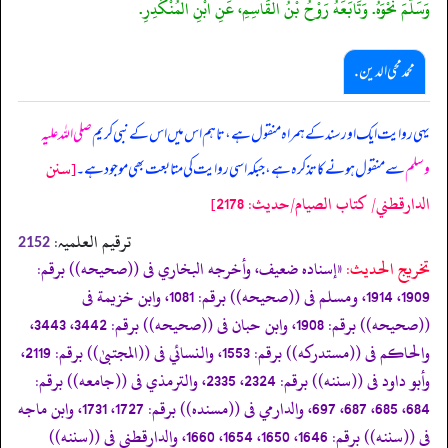
وَسَلَّمَ نَحْوَهُ. وَتَابَعَهُ رَوْحُ بْنُ الْقَاسِمِ، عَنِ ابْنِ الْمُنْكَدِرِ.
محمد محی الدین .
یہی روایت ایک اور سند کے ہمراہ منقول ہے، تاہم اس میں اس کے نبی کریم
صلی اللہ علیہ
[سنن
وسلم
سے منقول ہونے کا تذکرہ ہے، جبکہ اسی روایت کی متابعت بھی موجود ہے۔
الدارقطني/ كتاب الصيام/حدیث: 2178]
ترقیم العلمیہ:
2152
تخریج الحدیث:
«إسناده ضعيف، وأخرجه البخاري فى ((صحيحه)) برقم:
1909، 1914، ومسلم فى ((صحيحه)) برقم: 1081، وابن خزيمة فى
((صحيحه)) برقم: 1908، وابن حبان فى ((صحيحه)) برقم: 3442، 3443،
والحاكم فى ((مستدركه)) برقم: 1553، والنسائي فى ((المجتبیٰ)) برقم: 2119،
وأبو داود فى ((سننه)) برقم: 2324، 2335، والترمذي فى ((جامعه)) برقم:
684، 685، 687، 697، والدارمي فى ((مسنده)) برقم: 1727، 1731، وابن ماجه
فى ((سننه)) برقم: 1646، 1650، 1654، 1660، والدارقطني فى ((سننه))