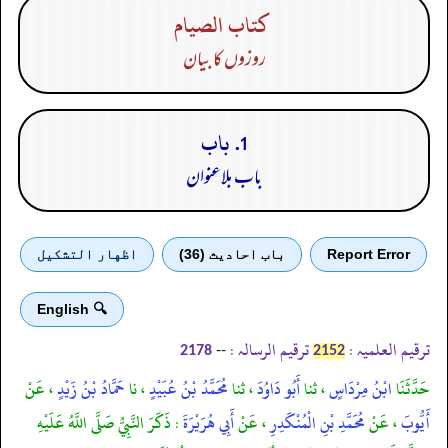
كتاب الصيام
روزوں کا بیان
1. باب
باب بلاعنوان
Report Error
باب احادیث (36)
اظهار التشكيل
🔍 English
ترقیم العلمیہ :
ترقیم الرسالہ :
--
2178
2152
حَدَّثَنَا
ابْنُ مِرْدَاسٍ
، ثنا
أَبُو دَاوُدَ
، ثنا
مُحَمَّدُ بْنُ عُبَيْدٍ
، نا
حَمَّادُ بْنُ زَيْدٍ
، عَنْ
أَيُّوبَ
، عَنْ
مُحَمَّدِ بْنِ الْمُنْكَدِرِ
، عَنْ
أَبِي هُرَيْرَةَ
: ذَكَرَ النَّبِيُّ صَلَّى اللَّهُ عَلَيْهِ