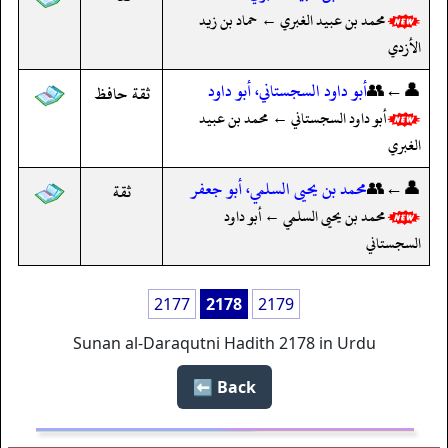
محمد بن عبيد الغبري ← حماد بن زيد
الأزدي
👤←👥
أبو داود السجستاني، أبو داود
ثقة حافظ
أبو داود السجستاني ← محمد بن عبيد
الغبري
👤←👥
محمد بن يحيى السلمي، أبو جعفر
ثقة
محمد بن يحيى السلمي ← أبو داود
السجستاني
2177
2178
2179
Sunan al-Daraqutni Hadith 2178 in Urdu
Back ⬅️