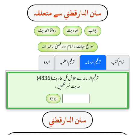
سنن الدارقطني سے متعلقہ
ابواب
احادیث
رواۃ الحدیث
سوانح حیات: امام دارقطنی رحمہ اللہ
تمام کتب
ترقیم الرسالہ
ترقیم العلمیہ
اردو
ترقیم الرسالہ سے تلاش کل احادیث (4836)
حدیث نمبر لکھیں:
سنن الدارقطني