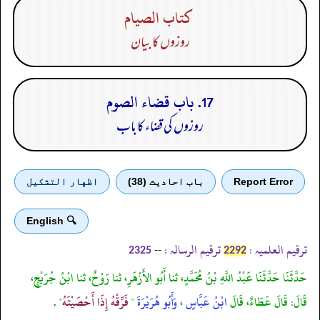
كتاب الصيام
روزوں کا بیان
17. باب قضاء الصوم
روزوں کی قضاء کا باب
Report Error
باب احادیث (38)
اظهار التشكيل
🔍 English
ترقیم العلمیہ :
ترقیم الرسالہ :
--
2325
2292
حَدَّثَنَا حَدَّثَنَا عَبْدُ اللَّهِ بْنُ مُحَمَّدٍ، ثنا أَبُو الأَزْهَرِ، ثنا رَوْحٌ، ثنا ابْنُ جُرَيْجٍ،
قَالَ: قَالَ عَطَاءٌ، قَالَ
ابْنُ عَبَّاسٍ
،
وَأَبُو هُرَيْرَةَ
"
فَرِّقْهُ إِذَا أَحْصَيْتَهُ"
.