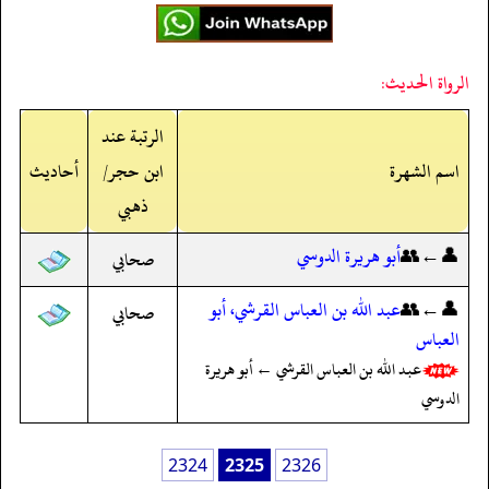
الرواة الحديث:
الرتبة عند
اسم الشهرة
ابن حجر/
أحاديث
ذهبي
👤←👥
أبو هريرة الدوسي
صحابي
👤←👥
عبد الله بن العباس القرشي، أبو
صحابي
العباس
عبد الله بن العباس القرشي ← أبو هريرة
الدوسي
2324
2325
2326