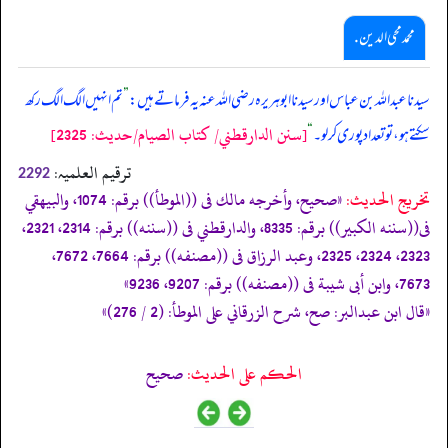
محمد محی الدین .
سیدنا عبداللہ بن عباس اور سیدنا ابوہریرہ رضی اللہ عنہ یہ فرماتے ہیں:
”
تم انہیں الگ الگ رکھ
[سنن الدارقطني/ كتاب الصيام/حدیث: 2325]
سکتے ہو، تو تعداد پوری کر لو۔
“
ترقیم العلمیہ:
2292
تخریج الحدیث:
«صحيح، وأخرجه مالك فى ((الموطأ)) برقم: 1074، والبيهقي
فى((سننه الكبير)) برقم: 8335، والدارقطني فى ((سننه)) برقم: 2314، 2321،
2323، 2324، 2325، وعبد الرزاق فى ((مصنفه)) برقم: 7664، 7672،
7673، وابن أبى شيبة فى ((مصنفه)) برقم: 9207، 9236»
«قال ابن عبدالبر: صح، شرح الزرقاني على الموطأ: (2 / 276)»
الحكم على الحديث:
صحيح