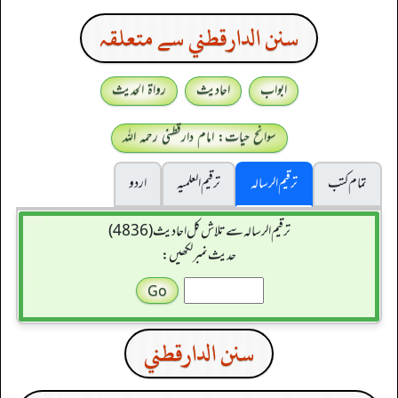
سنن الدارقطني سے متعلقہ
ابواب
احادیث
رواۃ الحدیث
سوانح حیات: امام دارقطنی رحمہ اللہ
تمام کتب
ترقیم الرسالہ
ترقیم العلمیہ
اردو
ترقیم الرسالہ سے تلاش کل احادیث (4836)
حدیث نمبر لکھیں:
سنن الدارقطني