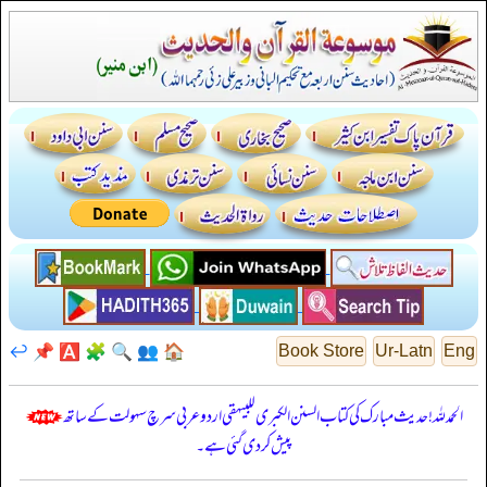
↩️
📌
🅰️
🧩
🔍
👥
🏠
Book Store
Ur-Latn
Eng
الحمدللہ! حدیث مبارک کی کتاب السنن الكبرى للبيهقي اردو عربی سرچ سہولت کے ساتھ
پیش کر دی گئی ہے۔