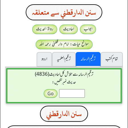
سنن الدارقطني سے متعلقہ
ابواب
احادیث
رواۃ الحدیث
سوانح حیات: امام دارقطنی رحمہ اللہ
تمام کتب
ترقیم الرسالہ
ترقیم العلمیہ
اردو
ترقیم الرسالہ سے تلاش کل احادیث (4836)
حدیث نمبر لکھیں:
سنن الدارقطني