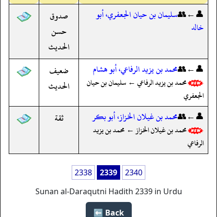
👤←👥
سليمان بن حيان الجعفري، أبو
صدوق
خالد
حسن
الحديث
👤←👥
محمد بن يزيد الرفاعي، أبو هشام
ضعيف
محمد بن يزيد الرفاعي ← سليمان بن حيان
الحديث
الجعفري
👤←👥
محمد بن غيلان الخزاز، أبو بكر
ثقة
محمد بن غيلان الخزاز ← محمد بن يزيد
الرفاعي
2338
2339
2340
Sunan al-Daraqutni Hadith 2339 in Urdu
Back ⬅️