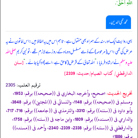
اللَّهِ أَحَقُّ".
محمد محی الدین .
یہی روایت ایک اور سند کے ہمراہ بھی منقول ہے، تاہم اس میں یہ الفاظ ہیں: اس خاتون نے یہ
عرض کی تھی: اس (مرحومہ) کے ذمے مسلسل دو ماہ کے روزے لازم تھے، تو نبی کریم
صلی اللہ
[سنن
علیہ وسلم
نے ارشاد فرمایا:
”
اللہ تعالیٰ کے قرض (کا حق ہے، اسے) ادا کیا جائے۔
“
الدارقطني/ كتاب الصيام/حدیث: 2339]
ترقیم العلمیہ:
2305
تخریج الحدیث:
«صحيح، وأخرجه البخاري فى ((صحيحه)) برقم: 1953،
ومسلم فى ((صحيحه)) برقم: 1148، والنسائي فى ((المجتبیٰ)) برقم: 3848،
وأبو داود فى ((سننه)) برقم: 3310، والترمذي فى ((جامعه)) برقم: 716، 717،
والدارمي فى ((مسنده)) برقم: 1809، وابن ماجه فى ((سننه)) برقم: 1758،
والدارقطني فى ((سننه)) برقم: 2338، 2339، 2340، وأحمد فى ((مسنده))
برقم: 1886»