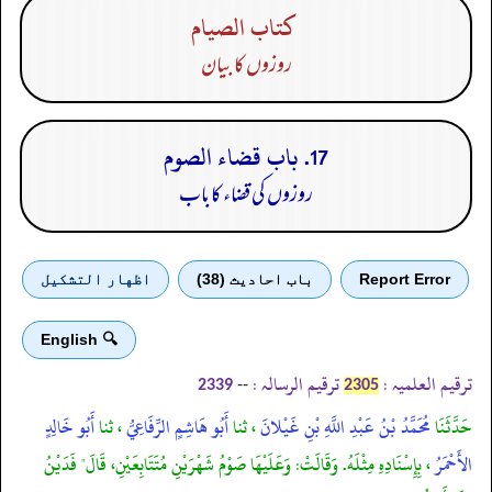
كتاب الصيام
روزوں کا بیان
17. باب قضاء الصوم
روزوں کی قضاء کا باب
Report Error
باب احادیث (38)
اظهار التشكيل
🔍 English
ترقیم العلمیہ :
ترقیم الرسالہ :
--
2339
2305
حَدَّثَنَا
مُحَمَّدُ بْنُ عَبْدِ اللَّهِ بْنِ غَيْلانَ
، ثنا
أَبُو هَاشِمٍ الرِّفَاعِيُّ
، ثنا
أَبُو خَالِدٍ
الأَحْمَرُ
، بِإِسْنَادِهِ مِثْلَهُ. وَقَالَتْ: وَعَلَيْهَا صَوْمُ شَهْرَيْنِ مُتَتَابِعَيْنِ، قَالَ" فَدَيْنُ