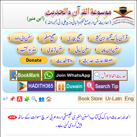
↩️
📌
🅰️
🧩
🔍
👥
🏠
Book Store
Ur-Latn
Eng
الحمدللہ! حدیث مبارک کی کتاب السنن الكبرى للبيهقي اردو عربی سرچ سہولت کے ساتھ
پیش کر دی گئی ہے۔