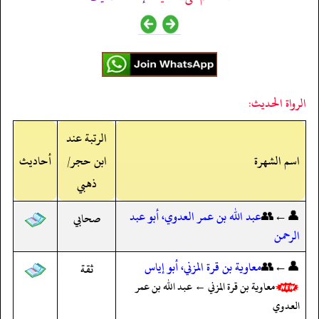
الرواة الحديث:
الرتبة عند
اسم الشهرة
ابن حجر/
أحاديث
ذهبي
👤←👥
عبد الله بن عمر العدوي، أبو عبد
صحابي
الرحمن
👤←👥
معاوية بن قرة المزني، أبو إياس
ثقة
معاوية بن قرة المزني ← عبد الله بن عمر
العدوي