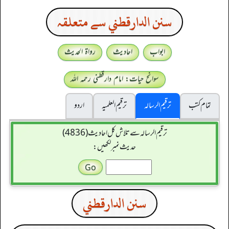
سنن الدارقطني سے متعلقہ
ابواب
احادیث
رواۃ الحدیث
سوانح حیات: امام دارقطنی رحمہ اللہ
تمام کتب
ترقیم الرسالہ
ترقیم العلمیہ
اردو
ترقیم الرسالہ سے تلاش کل احادیث (4836)
حدیث نمبر لکھیں:
سنن الدارقطني