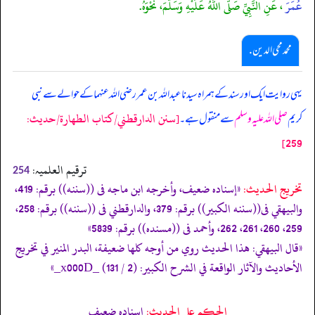
عُمَرَ
، عَنِ النَّبِيِّ صَلَّى اللَّهُ عَلَيْهِ وَسَلَّمَ، نَحْوَهُ.
محمد محی الدین .
یہی روایت ایک اور سند کے ہمراہ سیدنا عبداللہ بن عمر رضی اللہ عنہما کے حوالے سے نبی
[سنن الدارقطني/كتاب الطهارة/حدیث:
کریم
صلی اللہ علیہ وسلم
سے منقول ہے۔
259]
ترقیم العلمیہ:
254
تخریج الحدیث:
«إسناده ضعيف، وأخرجه ابن ماجه فى ((سننه)) برقم: 419،
والبيهقي فى((سننه الكبير)) برقم: 379، والدارقطني فى ((سننه)) برقم: 258،
259، 260، 261، 262، وأحمد فى ((مسنده)) برقم: 5839»
«قال البيهقي: هذا الحديث روي من أوجه كلها ضعيفة، البدر المنير في تخريج
الأحاديث والآثار الواقعة في الشرح الكبير: (2 / 131) _x000D_»
الحكم على الحديث:
إسناده ضعيف