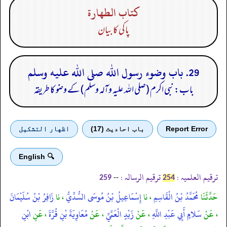
كتاب الطهارة
پاکی کا بیان
29. باب وضوء رسول الله صلى الله عليه وسلم
باب: نبی اکرم (صلی اللہ علیہ وآلہ وسلم) کے وضو کا طریقہ
Report Error
باب احادیث (17)
اظهار التشكيل
🔍 English
ترقیم العلمیہ :
ترقیم الرسالہ :
--
259
254
حَدَّثَنَا
مُحَمَّدُ بْنُ الْقَاسِمِ
، نا
إِسْمَاعِيلُ بْنُ مُوسَى السُّدِّيُّ
، نا
زَافِرُ بْنُ سُلَيْمَانَ
، عَنْ
سَلامٍ أَبِي عَبْدِ اللَّهِ
، عَنْ
زَيْدٍ الْعَمِّيِّ
، عَنْ
مُعَاوِيَةَ بْنِ قُرَّةَ
، عَنِ
ابْنِ