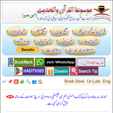
↩️
📌
🅰️
🧩
🔍
👥
🏠
Book Store
Ur-Latn
Eng
الحمدللہ! حدیث مبارک کی کتاب السنن الكبرى للبيهقي اردو عربی سرچ سہولت کے ساتھ
پیش کر دی گئی ہے۔