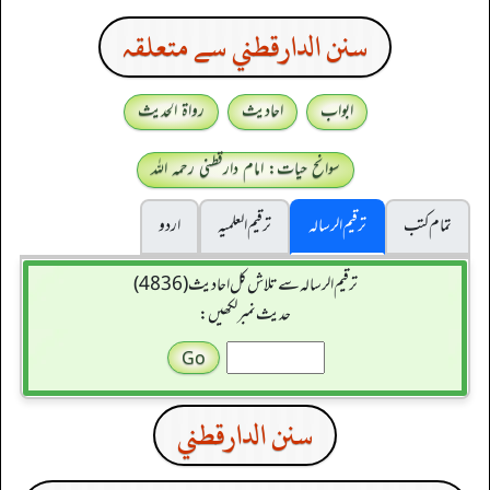
سنن الدارقطني سے متعلقہ
ابواب
احادیث
رواۃ الحدیث
سوانح حیات: امام دارقطنی رحمہ اللہ
تمام کتب
ترقیم الرسالہ
ترقیم العلمیہ
اردو
ترقیم الرسالہ سے تلاش کل احادیث (4836)
حدیث نمبر لکھیں:
سنن الدارقطني