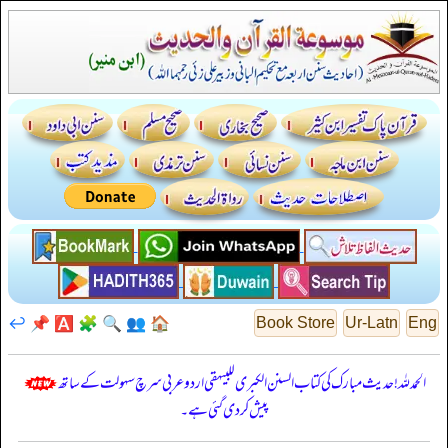
↩️
📌
🅰️
🧩
🔍
👥
🏠
Book Store
Ur-Latn
Eng
الحمدللہ! حدیث مبارک کی کتاب السنن الكبرى للبيهقي اردو عربی سرچ سہولت کے ساتھ
پیش کر دی گئی ہے۔