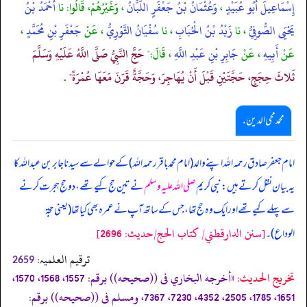
إِسْمَاعِيلَ أَبُو عُبَيْدٍ
،
وَعُثْمَانُ بْنُ جَعْفَرٍ اللَّبَّانُ
، وَغَيْرُهُمْ، قَالُوا: نا
أَحْمَدُ بْنُ
يَحْيَى الصُّوفِيُّ
، نا
زَيْدُ بْنُ الْحُبَابِ
، نا
سُفْيَانُ الثَّوْرِيُّ
، عَنْ
جَعْفَرِ بْنِ مُحَمَّدٍ
،
عَنْ
أَبِيهِ
، عَنْ
جَابِرِ بْنِ عَبْدِ اللَّهِ
، قَالَ:"
حَجَّ النَّبِيُّ صَلَّى اللَّهُ عَلَيْهِ وَسَلَّمَ
ثَلاثَ حِجَجٍ، حَجَّتَيْنِ قَبْلَ أَنْ يُهَاجِرَ، وَحَجَّةٌ قَرَنَ مَعَهَا عُمْرَةً"
.
محمد محی الدین .
امام جعفر صادق رحمہ اللہ اپنے والد (امام محمد باقر رحمہ اللہ) کے حوالے سے سیدنا جابر بن عبداللہ کا
یہ بیان نقل کرتے ہیں: نبی کریم
صلی اللہ علیہ وسلم
نے تین حج کیے تھے، دو حج ہجرت کرنے
سے پہلے کیے تھے اور ایک وہ حج تھا، جس کے ساتھ آپ نے عمرہ بھی کیا تھا (یعنی حجۃ
[سنن الدارقطني/ كتاب الحج/حدیث: 2696]
الوداع)۔
ترقیم العلمیہ:
2659
تخریج الحدیث:
«أخرجه البخاري فى ((صحيحه)) برقم: 1557، 1568، 1570،
1651، 1785، 2505، 4352، 7230، 7367، ومسلم فى ((صحيحه)) برقم: