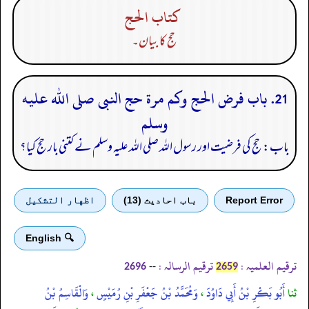
كتاب الحج
حج کا بیان۔
21. باب فرض الحج وكم مرة حج النبى صلى الله عليه
وسلم
باب: حج کی فرضیت اور رسول اللہ صلی اللہ علیہ وسلم نے کتنی بار حج کیا؟
Report Error
باب احادیث (13)
اظهار التشكيل
🔍 English
ترقیم العلمیہ :
ترقیم الرسالہ :
--
2696
2659
ثنا
أَبُو بَكْرِ بْنُ أَبِي دَاوُدَ
،
وَمُحَمَّدُ بْنُ جَعْفَرِ بْنِ رُمَيْسٍ
،
وَالْقَاسِمُ بْنُ